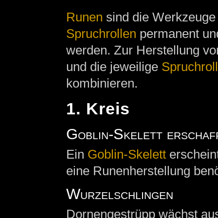
Runen
sind die Werkzeuge 
Spruchrollen
permanent und
werden. Zur Herstellung 
und die jeweilige
Spruchrol
kombinieren.
1. Kreis
Goblin-Skelett erschaf
Ein
Goblin-Skelett
erscheint
eine Runenherstellung ben
Wurzelschlingen
Dornengestrüpp wächst aus