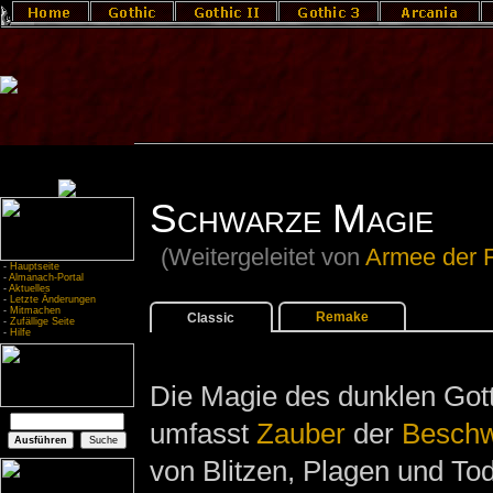
Schwarze Magie
(Weitergeleitet von
Armee der F
-
Hauptseite
-
Almanach-Portal
-
Aktuelles
-
Letzte Änderungen
-
Mitmachen
Remake
Classic
-
Zufällige Seite
-
Hilfe
Die Magie des dunklen Got
umfasst
Zauber
der
Besch
von Blitzen, Plagen und Tod.