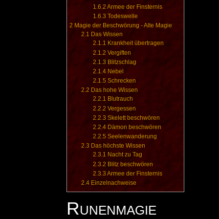
1.6.2
Armee der Finsternis
1.6.3
Todeswelle
2
Magie der Beschwörung - Alte Magie
2.1
Das Wissen
2.1.1
Krankheit übertragen
2.1.2
Vergiften
2.1.3
Blitzschlag
2.1.4
Nebel
2.1.5
Schrecken
2.2
Das hohe Wissen
2.2.1
Blutrauch
2.2.2
Vergessen
2.2.3
Skelett beschwören
2.2.4
Dämon beschwören
2.2.5
Seelenwanderung
2.3
Das höchste Wissen
2.3.1
Nacht zu Tag
2.3.2
Blitz beschwören
2.3.3
Armee der Finsternis
2.4
Einzelnachweise
Runenmagie