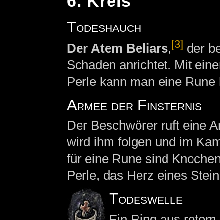
6. Kreis
Todeshauch
[3]
Der Atem Beliars
,
der be
Schaden anrichtet. Mit ein
Perle kann man eine Rune h
Armee der Finsternis
Der Beschwörer ruft eine Ar
wird ihm folgen und im Kam
für eine Rune sind Knochen
Perle, das Herz eines Ste
Todeswelle
Ein Ring aus rotem 