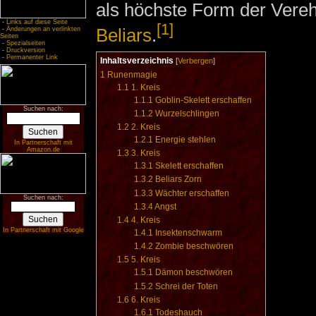
als höchste Form der Vere
-
Links auf diese Seite
[1]
Beliars
.
-
Änderungen an verlinkten
Seiten
-
Spezialseiten
-
Druckversion
-
Permanenter Link
Inhaltsverzeichnis
[
Verbergen
]
1
Runenmagie
1.1
1. Kreis
1.1.1
Goblin-Skelett erschaffen
Suchen nach:
1.1.2
Wurzelschlingen
1.2
2. Kreis
1.2.1
Energie stehlen
In Partnerschaft mit
Amazon.de
1.3
3. Kreis
1.3.1
Skelett erschaffen
1.3.2
Beliars Zorn
1.3.3
Wächter erschaffen
Suchen nach:
1.3.4
Angst
1.4
4. Kreis
In Partnerschaft mit Google
1.4.1
Insektenschwarm
1.4.2
Zombie beschwören
1.5
5. Kreis
1.5.1
Dämon beschwören
1.5.2
Schrei der Toten
1.6
6. Kreis
1.6.1
Todeshauch