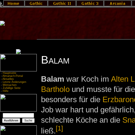
Balam
-
Hauptseite
-
Almanach-Portal
Balam
war Koch im
Alten 
-
Aktuelles
-
Letzte Änderungen
-
Mitmachen
Bartholo
und musste für die
-
Zufällige Seite
-
Hilfe
besonders für die
Erzbaron
Job war hart und gefährlich
schlechte Köche an die
Sna
[1]
ließ.