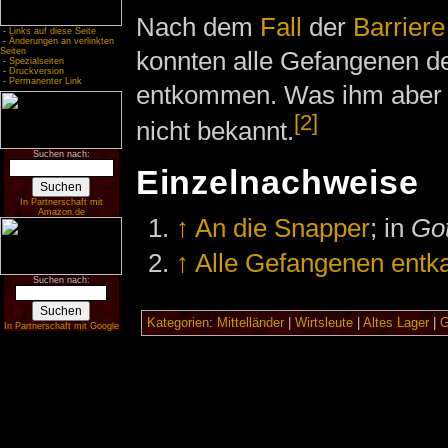
Nach dem
Fall
der
Barriere
-
Links auf diese Seite
-
Änderungen an verlinkten
konnten alle Gefangenen d
Seiten
-
Spezialseiten
-
Druckversion
-
Permanenter Link
entkommen. Was ihm aber g
[2]
nicht bekannt.
Suchen nach:
Einzelnachweise
In Partnerschaft mit
Amazon.de
↑
An die Snapper
; in
Go
↑
Alle Gefangenen ent
Suchen nach:
Kategorien
:
Mittelländer
|
Wirtsleute
|
Altes Lager
|
G
In Partnerschaft mit Google