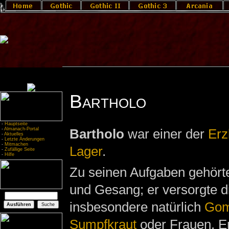
Bartholo
-
Hauptseite
-
Almanach-Portal
Bartholo
war einer der
Erz
-
Aktuelles
-
Letzte Änderungen
-
Mitmachen
Lager
.
-
Zufällige Seite
-
Hilfe
Zu seinen Aufgaben gehört
und Gesang; er versorgte 
insbesondere natürlich
Go
Sumpfkraut
oder Frauen. Er