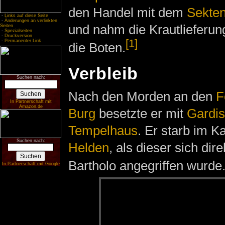
den Handel mit dem
Sekten
-
Links auf diese Seite
-
Änderungen an verlinkten
und nahm die Krautlieferun
Seiten
-
Spezialseiten
-
Druckversion
[1]
-
Permanenter Link
die Boten.
Verbleib
Suchen nach:
Nach den Morden an den
F
In Partnerschaft mit
Amazon.de
Burg
besetzte er mit
Gardis
Tempelhaus
. Er starb im 
Suchen nach:
Helden
, als dieser sich di
Bartholo angegriffen wurde
In Partnerschaft mit Google