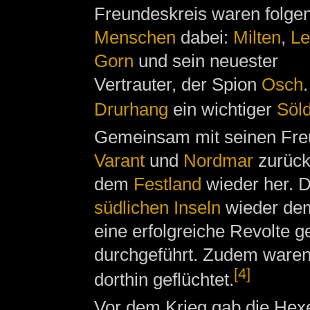
Freundeskreis waren folge
Menschen
dabei:
Milten
,
Le
Gorn
und sein neuester
Vertrauter, der Spion
Osch
Drurhang
ein wichtiger
Söld
Gemeinsam mit seinen Fre
Varant
und
Nordmar
zurück 
dem
Festland
wieder her. D
südlichen Inseln
wieder dem
eine erfolgreiche Revolte 
durchgeführt. Zudem ware
[4]
dorthin geflüchtet.
Vor dem Krieg gab die He