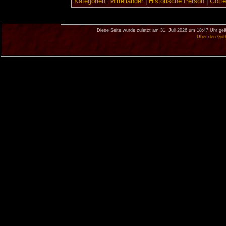
Kategorien
:
Mittelländer
|
Historische Person
|
Gött
Diese Seite wurde zuletzt am 31. Juli 2026 um 18:47 Uhr geä
Über den Got