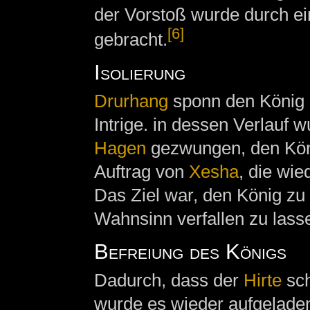
der Vorstoß wurde durch ei
[6]
gebracht.
Isolierung
Drurhang
sponn den König u
Intrige. in dessen Verlauf 
Hagen
gezwungen, den Köni
Auftrag von
Xesha
, die wi
Das Ziel war, den König zu 
Wahnsinn verfallen zu lass
Befreiung des Königs
Dadurch, dass der
Hirte
sch
wurde es wieder aufgelad