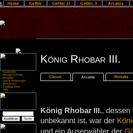
König Rhobar III.
-
Hauptseite
-
Almanach-Portal
Classic
Remake
Arcania
-
Aktuelles
-
Letzte Änderungen
-
Mitmachen
-
Zufällige Seite
-
Hilfe
König Rhobar III.
, dessen
unbekannt ist, war der
Köni
und ein Auserwähler der
Gö