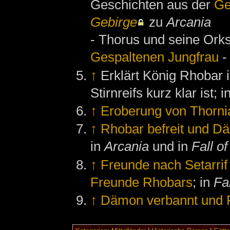
Geschichten aus der
Ge
Gebirge
zu
Arcania
- Thorus und seine Ork
Gespaltenen Jungfrau
-
↑
Erklärt König Rhobar
Stirnreifs kurz klar ist; i
↑
Eroberung von Thornia
↑
Rhobar befreit und 
in
Arcania
und in
Fall of
↑
Freunde nach Setarrif 
Freunde Rhobars
; in
Fal
↑
Dämon verbannt und F