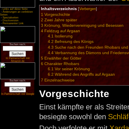
Inhaltsverzeichnis
[
Verbergen
]
-
Links auf diese Seite
-
Änderungen an verlinkten
1
Vorgeschichte
Seiten
-
Spezialseiten
2
Zwei Jahre später
-
Druckversion
-
Permanenter Link
3
Krönung, Wiedervereinigung und Besessen
4
Feldzug auf Argaan
4.1
Isolierung
4.2
Befreiung des Königs
Suchen nach:
4.3
Suche nach den Freunden Rhobars und Hi
4.4
Verbannung des Dämons und Friedensve
5
Erwählter der Götter
In Partnerschaft mit
Amazon.de
6
Charakter Rhobars
6.1
Vor seiner Krönung
6.2
Während des Angriffs auf Argaan
7
Einzelnachweise
Suchen nach:
Vorgeschichte
In Partnerschaft mit Google
Einst kämpfte er als Streite
besiegte sowohl den
Schläf
Doch verfolgte er mit
Xarda