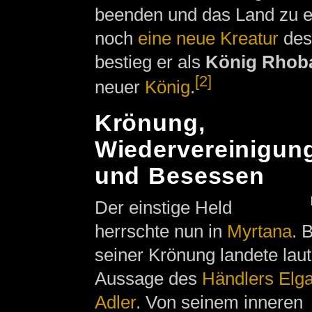
beenden und das Land zu e
noch
eine neue Kreatur
des
bestieg er als
König Rhobar
[2]
neuer
König
.
Krönung,
Wiedervereinigun
und Besessen
Der einstige Held
herrschte nun in
Myrtana
. 
seiner Krönung landete laut
Aussage des
Händlers
Elg
Adler
. Von seinem inneren