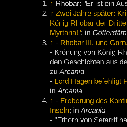
↑
Rhobar: "Er ist ein Au
↑
Zwei Jahre später: Kr
König Rhobar der Dritte
Myrtana!"
; in
Götterdä
↑
-
Rhobar III. und Gorn
- Krönung von König Rhob
den Geschichten aus d
zu
Arcania
-
Lord Hagen befehligt 
in
Arcania
↑
-
Eroberung des Konti
Inseln
; in
Arcania
- "Ethorn von Setarrif 