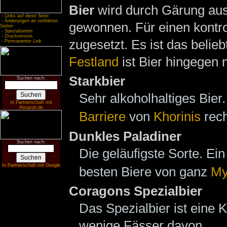
Bier
wird durch Gärung au
-
Links auf diese Seite
-
Änderungen an verlinkten
gewonnen. Für einen kontro
Seiten
-
Spezialseiten
-
Druckversion
zugesetzt. Es ist das belie
-
Permanenter Link
Festland
ist Bier hingegen n
Starkbier
Suchen nach:
Sehr alkoholhaltiges Bier
In Partnerschaft mit
Amazon.de
Barriere
von
Khorinis
rech
Dunkles Paladiner
Suchen nach:
Die geläufigste Sorte. Ei
In Partnerschaft mit Google
besten Biere von ganz
My
Coragons Spezialbier
Das Spezialbier ist eine 
wenige Fässer davon.