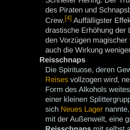
des Piraten und Schnaps
[4]
Crew.
Auffälligster Effe
drastische Erhöhung der 
den Vorzügen magischer 
auch die Wirkung weniger 
Reisschnaps
Die Spirituose, deren G
Reises
vollzogen wird, n
Form des Alkohols weites
einer kleinen Splittergru
sich
Neues Lager
nannte,
mit der Außenwelt, eine 
Reisschnaps
mit selbst 