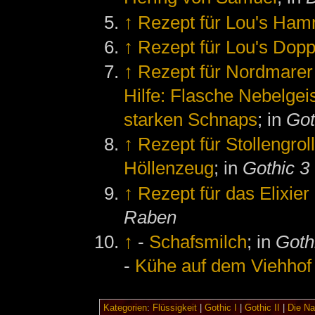
↑
Rezept für Lou's Ha
↑
Rezept für Lou's Do
↑
Rezept für Nordmarer
Hilfe: Flasche Nebelgei
starken Schnaps
; in
Got
↑
Rezept für Stollengrol
Höllenzeug
; in
Gothic 3
↑
Rezept für das Elixie
Raben
↑
-
Schafsmilch
; in
Gothi
-
Kühe auf dem Viehhof
Kategorien
:
Flüssigkeit
|
Gothic I
|
Gothic II
|
Die Na