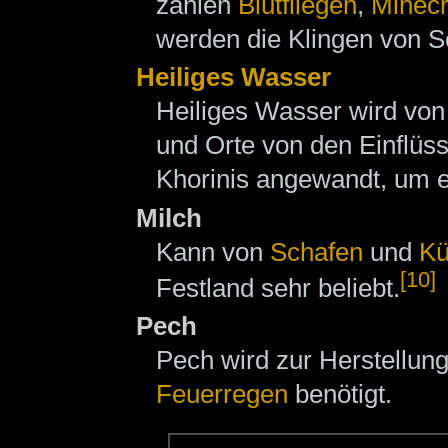
zählen
Blutfliegen
,
Minecr
werden die Klingen von Sc
Heiliges Wasser
Heiliges Wasser wird vo
und Orte von den Einflüs
Khorinis angewandt, um 
Milch
Kann von
Schafen
und
K
[10]
Festland sehr beliebt.
Pech
Pech wird zur Herstellu
Feuerregen
benötigt.