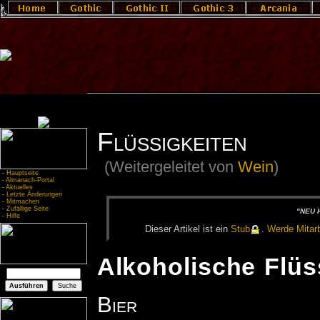
Flüssigkeiten
(Weitergeleitet von
Wein
)
-
Hauptseite
-
Almanach-Portal
-
Aktuelles
-
Letzte Änderungen
-
Mitmachen
-
Zufällige Seite
"NEU H
-
Hilfe
Die­ser Ar­ti­kel ist ein
Stub
.
Wer­de Mit­ar­b
Alkoholische Flüs
Bier