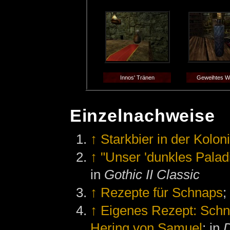
Innos' Tränen
Geweihtes W
Einzelnachweise
↑
Starkbier in der Kolon
↑
"Unser 'dunkles Paladi
in
Gothic II Classic
↑
Rezepte für Schnaps
;
↑
Eigenes Rezept: Schn
Hering von Samuel
; in