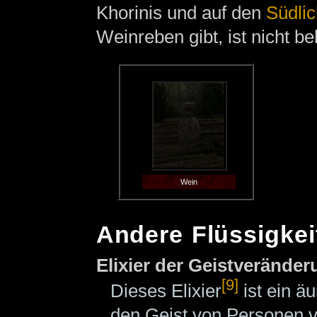
Khorinis und auf den
Südlic
Weinreben gibt, ist nicht be
Wein
Andere Flüssigkei
Elixier der Geistverände
[9]
Dieses Elixier
ist ein ä
den Geist von Personen v