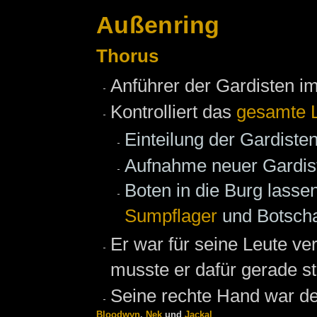
Außenring
Thorus
Anführer der Gardisten im
Kontrolliert das
gesamte 
Einteilung der Gardiste
Aufnahme neuer Gardis
Boten in die Burg lass
Sumpflager
und Botscha
Er war für seine Leute ve
musste er dafür gerade s
Seine rechte Hand war d
Bloodwyn
,
Nek
und
Jackal