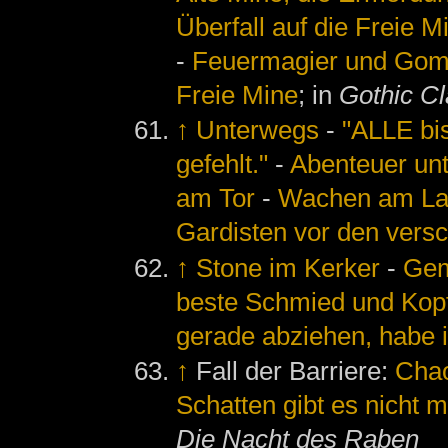
Überfall auf die Freie M
-
Feuermagier und Go
Freie Mine
; in
Gothic Cl
↑
Unterwegs
-
"ALLE bis
gefehlt."
-
Abenteuer un
am Tor
-
Wachen am Lag
Gardisten vor den vers
↑
Stone im Kerker
-
Gem
beste Schmied und Kopf
gerade abziehen, habe i
↑
Fall der Barriere:
Chao
Schatten gibt es nicht 
Die Nacht des Raben