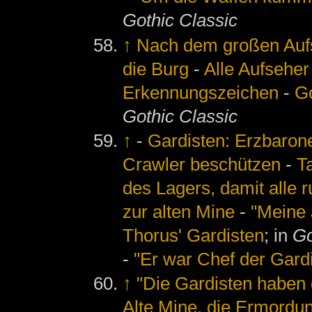
Gothic Classic
↑
Nach dem großen Auf
die Burg
-
Alle Aufsehe
Erkennungszeichen
-
G
Gothic Classic
↑
-
Gardisten: Erzbarone
Crawler beschützen
-
T
des Lagers, damit alle 
zur alten Mine
-
"Meine
Thorus' Gardisten
; in
Go
-
"Er war Chef der Gardi
↑
"Die Gardisten haben
Alte Mine, die Ermordu