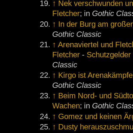
↑
Nek verschwunden un
Fletcher
; in
Gothic Clas
↑
In der Burg am große
Gothic Classic
↑
Arenaviertel und Fletc
Fletcher
-
Schutzgelder 
Classic
↑
Kirgo ist Arenakämpfe
Gothic Classic
↑
Beim Nord- und Südt
Wachen
; in
Gothic Clas
↑
Gomez und keinen Är
↑
Dusty herauszuschmu