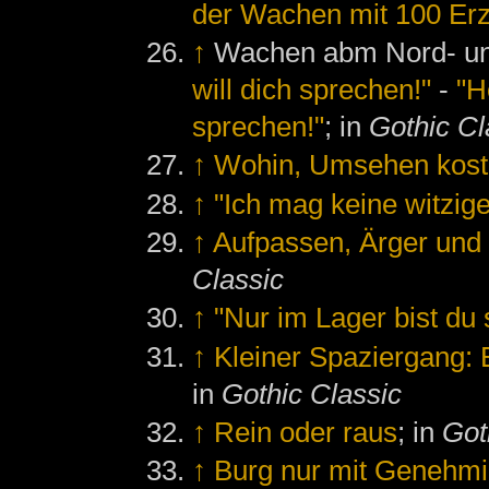
der Wachen mit 100 Er
↑
Wachen abm Nord- un
will dich sprechen!"
-
"H
sprechen!"
; in
Gothic Cl
↑
Wohin, Umsehen kost
↑
"Ich mag keine witzige
↑
Aufpassen, Ärger un
Classic
↑
"Nur im Lager bist du 
↑
Kleiner Spaziergang: 
in
Gothic Classic
↑
Rein oder raus
; in
Got
↑
Burg nur mit Genehmi