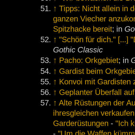
↑
Tipps: Nicht allein in
ganzen Viecher anzuk
Spitzhacke bereit
; in
Go
↑
"Schön für dich." [...]
Gothic Classic
↑
Pacho: Orkgebiet
; in
G
↑
Gardist beim Orkgebi
↑
Konvoi mit Gardisten 
↑
Geplanter Überfall au
↑
Alte Rüstungen der A
ihresgleichen verkaufen
Garderüstungen
-
"Ich 
-
"Um die Waffen kümmer