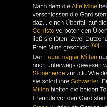
Nach dem die
Alte Mine
bei
verschlossen die Gardiste
dazu, einen Überfall auf di
Corristo
verboten den Überf
ließ sie töten. Zwei Dutzen
[60]
Freie Mine geschickt.
Der
Feuermagier
Milten
übe
noch unterwegs gewesen w
Stonehenge
zurück. Wie di
sie sofort ihre
Schwerter
. E
Milten
hielten die beiden T
Freunde vor den Gardisten