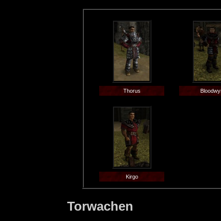
Thorus
Bloodwy
Kirgo
Torwachen