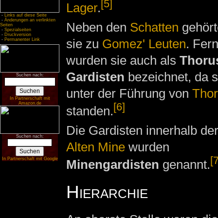
[5]
Lager
.
-
Links auf diese Seite
-
Änderungen an verlinkten
Neben den
Schatten
gehört
Seiten
-
Spezialseiten
-
Druckversion
sie zu
Gomez' Leuten
. Fer
-
Permanenter Link
wurden sie auch als
Thoru
Gardisten
bezeichnet, da s
Suchen nach:
unter der Führung von
Tho
In Partnerschaft mit
[6]
Amazon.de
standen.
Die Gardisten innerhalb de
Suchen nach:
Alten Mine
wurden
[7
In Partnerschaft mit Google
Minengardisten
genannt.
Hierarchie