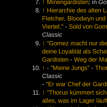
↑
Minengardisten
; in
Got
↑
Hierarchie des alten 
Fletcher, Bloodwyn und 
Viertel."
-
Sold von Gom
Classic
↑
"Gomez macht nur die B
deine Loyalität als Scha
Gardisten
-
Weg der Ma
↑
-
"Meine Jungs"
-
Tho
Classic
-
"Er war Chef der Gardi
↑
"Thorus kümmert sich dr
alles, was im Lager läuft