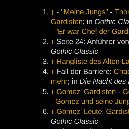
↑
-
"Meine Jungs"
-
Tho
Gardisten
; in
Gothic Cla
-
"Er war Chef der Gardi
↑
Seite 24: Anführer v
Gothic Classic
↑
Rangliste des Alten L
↑
Fall der Barriere:
Chao
mehr
; in
Die Nacht des
↑
Gomez' Gardisten
-
G
-
Gomez und seine Jun
↑
Gomez' Leute: Gardis
Gothic Classic