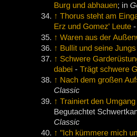
Burg und abhauen
; in
G
↑
Thorus steht am Eing
Erz und Gomez' Leute
↑
Waren aus der Außen
↑
Bullit und seine Jungs
↑
Schwere Garderüstung
dabei
-
Trägt schwere 
↑
Nach dem großen Auf
Classic
↑
Trainiert den Umgang
Begutachtet Schwertkam
Classic
↑
"Ich kümmere mich um