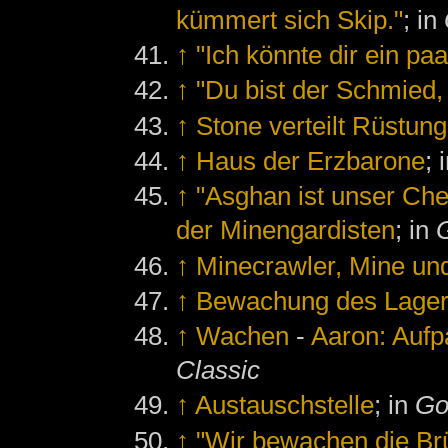
kümmert sich Skip."
; in
↑
"Ich könnte dir ein pa
↑
"Du bist der Schmied, r
↑
Stone verteilt Rüstun
↑
Haus der Erzbarone
; 
↑
"Asghan ist unser Che
der Minengardisten
; in
↑
Minecrawler, Mine un
↑
Bewachung des Lage
↑
Wachen
-
Aaron: Aufp
Classic
↑
Austauschstelle
; in
Go
↑
"Wir bewachen die Br