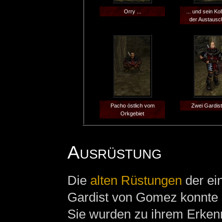
Orry ...
... und sein Ko
der Austausch
Pacho östlich vom
Zwei Gardist
Orkgebiet
Ausrüstung
Die
alten Rüstungen
der ei
Gardist von Gomez konnte
Sie wurden zu ihrem Erke