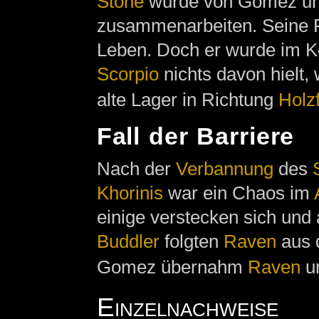
Stone
wurde von Gomez unte
zusammenarbeiten. Seine F
Leben. Doch er wurde im Ke
Scorpio
nichts davon hielt, 
alte Lager in Richtung
Holzf
Fall der Barriere
Nach der
Verbannung
des
Khorinis
war ein Chaos im
einige verstecken sich und 
Buddler
folgten
Raven
aus
Gomez übernahm
Raven
u
Einzelnachweise