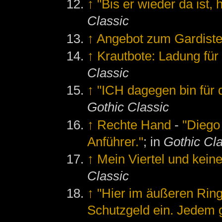
↑
"Bis er wieder da ist,
Classic
↑
Angebot zum Gardist
↑
Krautbote: Ladung fü
Classic
↑
"ICH dagegen bin für 
Gothic Classic
↑
Rechte Hand
-
"Diego
Anführer."
; in
Gothic Cl
↑
Mein Viertel und kein
Classic
↑
"Hier im äußeren Ring
Schutzgeld ein. Jedem ge