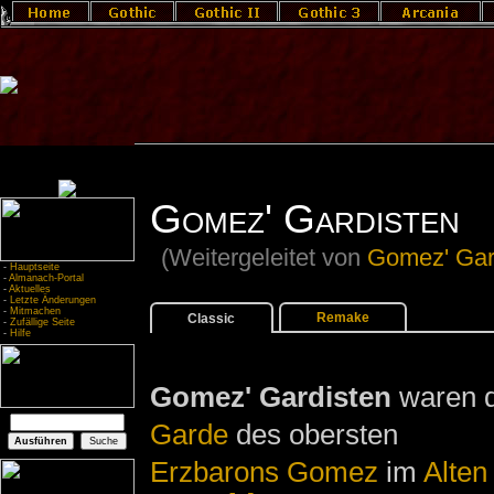
Gomez' Gardisten
(Weitergeleitet von
Gomez' Ga
-
Hauptseite
-
Almanach-Portal
-
Aktuelles
-
Letzte Änderungen
-
Mitmachen
Remake
Classic
-
Zufällige Seite
-
Hilfe
Gomez' Gardisten
waren d
Garde
des obersten
Erzbarons
Gomez
im
Alten