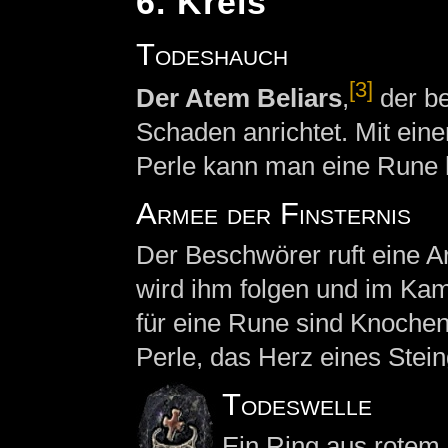
6. Kreis
Todeshauch
[3]
Der Atem Beliars
,
der be
Schaden anrichtet. Mit ein
Perle kann man eine Rune h
Armee der Finsternis
Der Beschwörer ruft eine Ar
wird ihm folgen und im Kam
für eine Rune sind Knochen
Perle, das Herz eines Ste
Todeswelle
Ein Ring aus rotem 