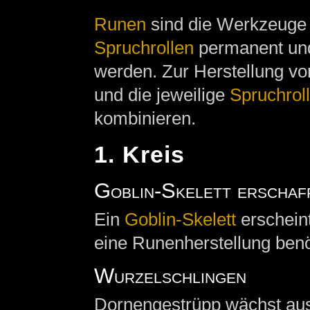
Runen
sind die Werkzeuge 
Spruchrollen
permanent und
werden. Zur Herstellung 
und die jeweilige
Spruchrol
kombinieren.
1. Kreis
Goblin-Skelett erschaf
Ein
Goblin-Skelett
erscheint
eine Runenherstellung ben
Wurzelschlingen
Dornengestrüpp wächst aus