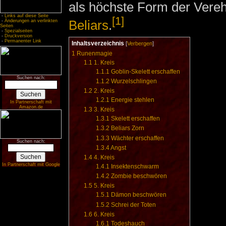
als höchste Form der Vere
-
Links auf diese Seite
[1]
Beliars
.
-
Änderungen an verlinkten
Seiten
-
Spezialseiten
-
Druckversion
-
Permanenter Link
Inhaltsverzeichnis
[
Verbergen
]
1
Runenmagie
1.1
1. Kreis
1.1.1
Goblin-Skelett erschaffen
Suchen nach:
1.1.2
Wurzelschlingen
1.2
2. Kreis
1.2.1
Energie stehlen
In Partnerschaft mit
Amazon.de
1.3
3. Kreis
1.3.1
Skelett erschaffen
1.3.2
Beliars Zorn
1.3.3
Wächter erschaffen
Suchen nach:
1.3.4
Angst
1.4
4. Kreis
In Partnerschaft mit Google
1.4.1
Insektenschwarm
1.4.2
Zombie beschwören
1.5
5. Kreis
1.5.1
Dämon beschwören
1.5.2
Schrei der Toten
1.6
6. Kreis
1.6.1
Todeshauch