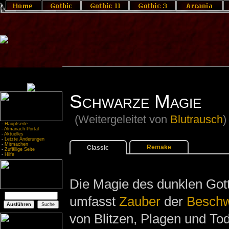
Schwarze Magie
(Weitergeleitet von
Blutrausch
)
-
Hauptseite
-
Almanach-Portal
-
Aktuelles
-
Letzte Änderungen
-
Mitmachen
Remake
Classic
-
Zufällige Seite
-
Hilfe
Die Magie des dunklen Got
umfasst
Zauber
der
Besch
von Blitzen, Plagen und Tod.