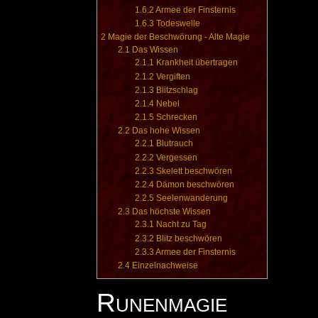
1.6.2
Armee der Finsternis
1.6.3
Todeswelle
2
Magie der Beschwörung - Alte Magie
2.1
Das Wissen
2.1.1
Krankheit übertragen
2.1.2
Vergiften
2.1.3
Blitzschlag
2.1.4
Nebel
2.1.5
Schrecken
2.2
Das hohe Wissen
2.2.1
Blutrauch
2.2.2
Vergessen
2.2.3
Skelett beschwören
2.2.4
Dämon beschwören
2.2.5
Seelenwanderung
2.3
Das höchste Wissen
2.3.1
Nacht zu Tag
2.3.2
Blitz beschwören
2.3.3
Armee der Finsternis
2.4
Einzelnachweise
Runenmagie