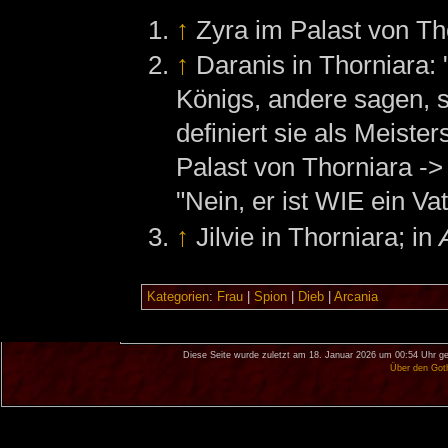
↑
Zyra im Palast von Th
↑
Daranis in Thorniara: 
Königs, andere sagen, s
definiert sie als Meiste
Palast von Thorniara -> 
"Nein, er ist WIE ein Vat
↑
Jilvie in Thorniara; in
Kategorien
:
Frau
|
Spion
|
Dieb
|
Arcania
Diese Seite wurde zuletzt am 18. Januar 2026 um 00:54 Uhr ge
Über den Got