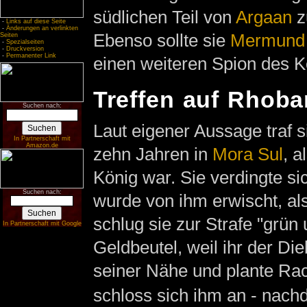
südlichen Teil von
Argaan
z
-
Links auf diese Seite
-
Änderungen an verlinkten
Ebenso sollte sie
Mermund
Seiten
-
Spezialseiten
-
Druckversion
-
Permanenter Link
einen weiteren Spion des K
Treffen auf Rhoba
Suchen nach:
Laut eigener Aussage traf 
In Partnerschaft mit
Amazon.de
zehn Jahren in
Mora Sul
, a
König war. Sie verdingte si
Suchen nach:
wurde von ihm erwischt, als
schlug sie zur Strafe "grün
In Partnerschaft mit Google
Geldbeutel, weil ihr der Die
seiner Nähe und plante Rac
schloss sich ihm an - nach