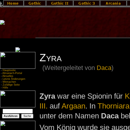
Zyra
(Weitergeleitet von
Daca
)
-
Hauptseite
-
Almanach-Portal
-
Aktuelles
-
Letzte Änderungen
-
Mitmachen
-
Zufällige Seite
-
Hilfe
Zyra
war eine Spionin für
K
III.
auf
Argaan
. In
Thorniara
unter dem Namen
Daca
bek
Vom König wurde sie ausge