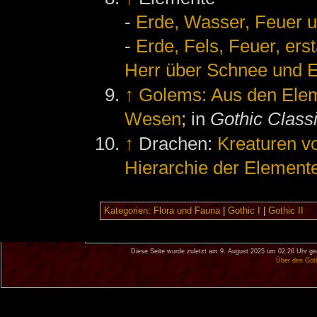
-
Erde, Wasser, Feuer u
-
Erde, Fels, Feuer, ers
Herr über Schnee und Eis
↑
Golems: Aus den Elem
Wesen
; in
Gothic Class
↑
Drachen:
Kreaturen v
Hierarchie der Element
Kategorien
:
Flora und Fauna
|
Gothic I
|
Gothic II
Diese Seite wurde zuletzt am 9. August 2025 um 02:26 Uhr ge
Über den Got