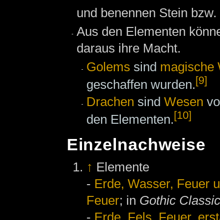
und benennen Stein bzw. 
Aus den Elementen kön
daraus ihre Macht.
Golems
sind
magische
[9]
geschaffen wurden.
Drachen
sind
Wesen
vo
[10]
den Elementen.
Einzelnachweise
↑
Elemente
-
Erde, Wasser, Feuer u
Feuer
; in
Gothic Classi
-
Erde, Fels, Feuer, ers