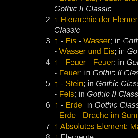
Gothic II Classic
↑
Hierarchie der Eleme
Classic
↑
-
Eis
-
Wasser
; in
Goth
-
Wasser und Eis
; in
Got
↑
-
Feuer
-
Feuer
; in
Got
-
Feuer
; in
Gothic II Cla
↑
-
Stein
; in
Gothic Clas
-
Fels
; in
Gothic II Class
↑
-
Erde
; in
Gothic Clas
-
Erde
-
Drache im Sum
↑
Absolutes Element: M
↑
Elemente