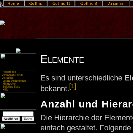
Elemente
-
Hauptseite
-
Almanach-Portal
Es sind unterschiedliche
El
-
Aktuelles
-
Letzte Änderungen
-
Mitmachen
[1]
bekannt.
-
Zufällige Seite
-
Hilfe
Anzahl und Hierar
Die Hierarchie der Elemente
einfach gestaltet. Folgende