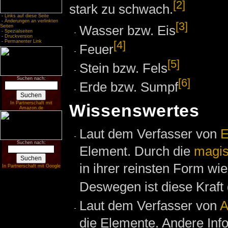
[2]
stark zu schwach.
-
Links auf diese Seite
-
Änderungen an verlinkten
[3]
Wasser bzw. Eis
Seiten
-
Spezialseiten
-
Druckversion
[4]
-
Permanenter Link
Feuer
[5]
Stein bzw. Fels
Suchen nach:
[6]
Erde bzw. Sumpf
In Partnerschaft mit
Wissenswertes
Amazon.de
Laut dem Verfasser von
E
Suchen nach:
Element. Durch die
magi
in ihrer reinsten Form wi
In Partnerschaft mit Google
Deswegen ist diese Kraft 
Laut dem Verfasser von
A
die Elemente. Andere Info