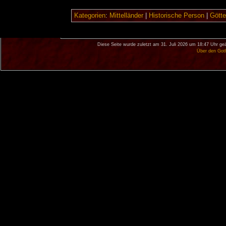
Kategorien
:
Mittelländer
|
Historische Person
|
Gött
Diese Seite wurde zuletzt am 31. Juli 2026 um 18:47 Uhr geä
Über den Got