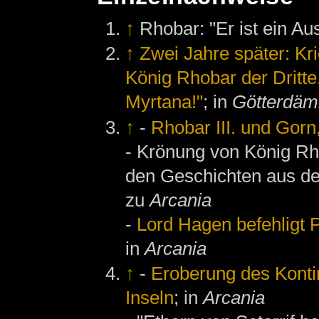
↑
Rhobar: "Er ist ein Au
↑
Zwei Jahre später: Kr
König Rhobar der Dritte
Myrtana!"
; in
Götterdä
↑
-
Rhobar III. und Gorn
- Krönung von König Rhob
den Geschichten aus d
zu
Arcania
-
Lord Hagen befehligt 
in
Arcania
↑
-
Eroberung des Konti
Inseln
; in
Arcania