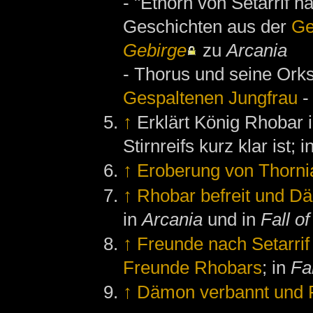
- "Ethorn von Setarrif 
Geschichten aus der
Ge
Gebirge
zu
Arcania
- Thorus und seine Ork
Gespaltenen Jungfrau
-
↑
Erklärt König Rhobar
Stirnreifs kurz klar ist; i
↑
Eroberung von Thornia
↑
Rhobar befreit und 
in
Arcania
und in
Fall of
↑
Freunde nach Setarrif 
Freunde Rhobars
; in
Fal
↑
Dämon verbannt und F