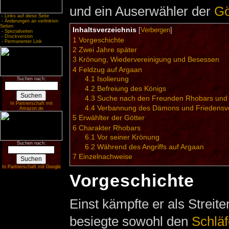
und ein Auserwähler der
Gö
-
Links auf diese Seite
-
Änderungen an verlinkten
Seiten
Inhaltsverzeichnis
[
Verbergen
]
-
Spezialseiten
-
Druckversion
1
Vorgeschichte
-
Permanenter Link
2
Zwei Jahre später
3
Krönung, Wiedervereinigung und Besessen
4
Feldzug auf Argaan
4.1
Isolierung
Suchen nach:
4.2
Befreiung des Königs
4.3
Suche nach den Freunden Rhobars und Hi
In Partnerschaft mit
4.4
Verbannung des Dämons und Friedensve
Amazon.de
5
Erwählter der Götter
6
Charakter Rhobars
6.1
Vor seiner Krönung
Suchen nach:
6.2
Während des Angriffs auf Argaan
7
Einzelnachweise
In Partnerschaft mit Google
Vorgeschichte
Einst kämpfte er als Streite
besiegte sowohl den
Schläf