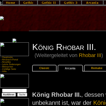
König Rhobar III.
(Weitergeleitet von
Rhobar III
)
-
Hauptseite
-
Almanach-Portal
-
Aktuelles
-
Letzte Änderungen
-
Mitmachen
Classic
Remake
Arcania
-
Zufällige Seite
-
Hilfe
König Rhobar III.
, dessen
unbekannt ist, war der
Köni