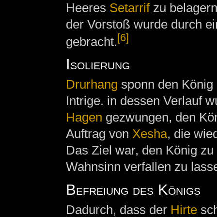
Heeres
Setarrif
zu belager
der Vorstoß wurde durch ei
[6]
gebracht.
Isolierung
Drurhang
sponn den König u
Intrige. in dessen Verlauf 
Hagen
gezwungen, den Köni
Auftrag von
Xesha
, die wi
Das Ziel war, den König zu 
Wahnsinn verfallen zu lass
Befreiung des Königs
Dadurch, dass der
Hirte
sch