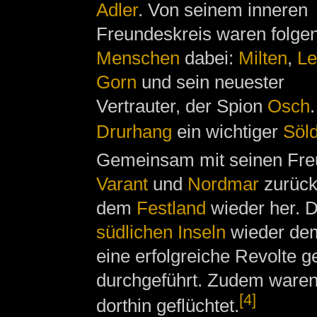
Adler
. Von seinem inneren
Freundeskreis waren folge
Menschen
dabei:
Milten
,
Le
Gorn
und sein neuester
Vertrauter, der Spion
Osch
Drurhang
ein wichtiger
Söld
Gemeinsam mit seinen Fre
Varant
und
Nordmar
zurück 
dem
Festland
wieder her. D
südlichen Inseln
wieder dem
eine erfolgreiche Revolte 
durchgeführt. Zudem ware
[4]
dorthin geflüchtet.