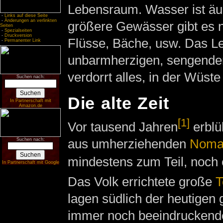
Lebensraum. Wasser ist äu
-
Links auf diese Seite
-
Änderungen an verlinkten
größere Gewässer gibt es n
Seiten
-
Spezialseiten
-
Druckversion
Flüsse, Bäche, usw. Das L
-
Permanenter Link
unbarmherzigen, sengenden
verdorrt alles, in der Wüste
Suchen nach:
Die alte Zeit
In Partnerschaft mit
Amazon.de
[1]
Vor tausend Jahren
erblüh
aus umherziehenden
Noma
Suchen nach:
mindestens zum Teil, noch e
In Partnerschaft mit Google
Das Volk errichtete große
T
lagen südlich der heutige
immer noch beeindruckende