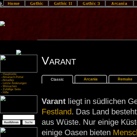
Varant
-
Hauptseite
-
Almanach-Portal
Arcania
Remake
Classic
-
Aktuelles
-
Letzte Änderungen
-
Mitmachen
-
Zufällige Seite
-
Hilfe
Varant
liegt in südlichen G
Festland
. Das Land besteht
aus Wüste. Nur einige Küs
einige Oasen bieten
Mensc