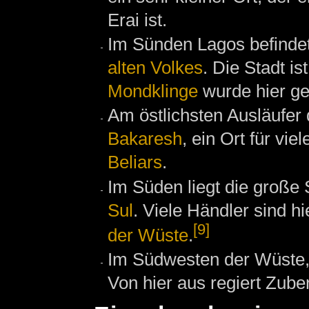
Erai ist.
Im Sünden Lagos befinde
alten Volkes
. Die Stadt i
Mondklinge
wurde hier gef
Am östlichsten Ausläufer 
Bakaresh
, ein Ort für vie
Beliars
.
Im Süden liegt die groß
Sul
. Viele Händler sind h
[9]
der Wüste
.
Im Südwesten der Wüste, w
Von hier aus regiert Zube