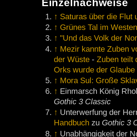
Einzelnachweise
↑
Saturas über die Flut 
↑
Grünes Tal im Westen
↑
"Und das Volk der No
↑
Mezir kannte Zuben v
der Wüste
-
Zuben teilt
Orks wurde der Glaube
↑
Mora Sul: Große Skla
↑
Einmarsch König Rhoba
Gothic 3 Classic
↑
Unterwerfung der Herr
Handbuch
zu
Gothic 3 
↑
Unabhängigkeit der N