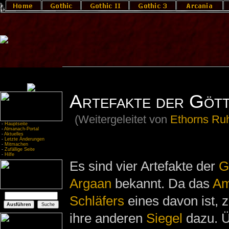
Artefakte der Gött
(Weitergeleitet von
Ethorns R
-
Hauptseite
-
Almanach-Portal
-
Aktuelles
-
Letzte Änderungen
-
Mitmachen
-
Zufällige Seite
-
Hilfe
Es sind vier Artefakte der
G
Argaan
bekannt. Da das
Am
Schläfers
eines davon ist, 
ihre anderen
Siegel
dazu. Ü