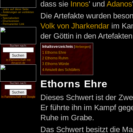
dass sie
Innos
' und
Adanos
-
Links auf diese Seite
-
Änderungen an verlinkten
Die Artefakte wurden beson
Seiten
-
Spezialseiten
-
Druckversion
Volk von Jharkendar
im Ka
-
Permanenter Link
der Göttin in den Artefakte
Suchen nach:
Inhaltsverzeichnis
[
Verbergen
]
1
Ethorns Ehre
2
Ethorns Ruhm
In Partnerschaft mit
Amazon.de
3
Ethorns Würde
4
Amulett des Schläfers
Ethorns Ehre
Suchen nach:
Dieses Schwert ist der Zwe
In Partnerschaft mit Google
Er führte ihn im Kampf ge
Ruhe im Grabe.
Das Schwert besitzt die M