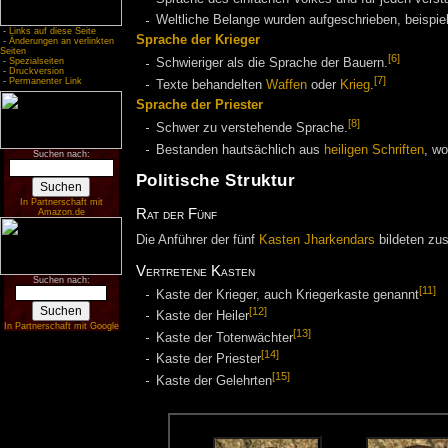
Weltliche Belange wurden aufgeschrieben, beispie
-
Links auf diese Seite
Sprache der Krieger
-
Änderungen an verlinkten
Seiten
[6]
-
Spezialseiten
Schwieriger als die Sprache der Bauern.
-
Druckversion
[7]
-
Permanenter Link
Texte behandelten
Waffen
oder
Krieg
.
Sprache der Priester
[8]
Schwer zu verstehende Sprache.
Bestanden hautsächlich aus
heiligen Schriften
, wo
Suchen nach:
Politische Struktur
In Partnerschaft mit
Rat der Fünf
Amazon.de
Die Anführer der fünf
Kasten Jharkendars
bildeten zu
Vertretene Kasten
Suchen nach:
[11]
Kaste der Krieger, auch Kriegerkaste genannt
[12]
Kaste der Heiler
In Partnerschaft mit Google
[13]
Kaste der Totenwächter
[14]
Kaste der Priester
[15]
Kaste der Gelehrten