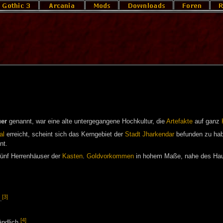
er
genannt, war eine alte untergegangene Hochkultur, die
Artefakte
auf ganz
al
erreicht, scheint sich das Kerngebiet der
Stadt Jharkendar
befunden zu hab
nt.
 fünf Herrenhäuser der
Kasten
.
Goldvorkommen
in hohem Maße, nahe des Haus
[3]
.
[4]
ndlich.