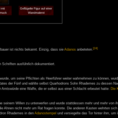
 mit
Geflügelte Figur auf einer
hmuck
Wandmalerei
[24]
bauer ist nichts bekannt. Einzig, dass sie
Adanos
anbeteten.
 Schriften ausführlich dokumentiert.
t wurde, um seine Pflichten als Heerführer weiter wahrnehmen zu können, wurd
 Rates der Fünf und wählte selbst Quarhodrons Sohn Rhademes zu dessen Nac
r Amtswürde eine Waffe, die er selbst aus einer Schlacht erbeutet hatte:
Die 
 seinem Willen zu unterwerfen und wurde stattdessen mehr und mehr von ihr
ie Ahnen nicht mehr um Rat fragen konnte. Die anderen Kasten wehrten sich
dron Rhademes in den
Adanostempel
und versiegelte das Tor hinter ihm, um i