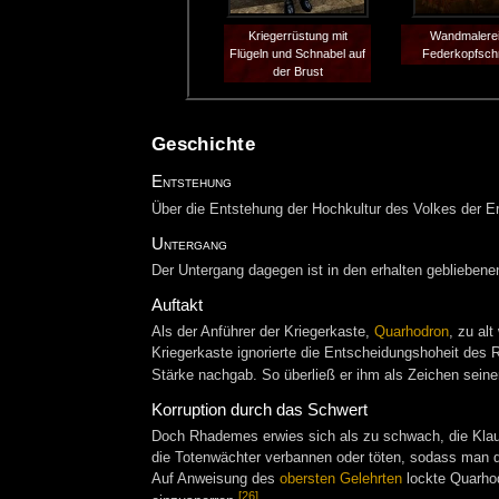
Kriegerrüstung mit
Wandmalerei
Flügeln und Schnabel auf
Federkopfsc
der Brust
Geschichte
Entstehung
Über die Entstehung der Hochkultur des Volkes der Er
Untergang
Der Untergang dagegen ist in den erhalten gebliebenen
Auftakt
Als der Anführer der Kriegerkaste,
Quarhodron
, zu al
Kriegerkaste ignorierte die Entscheidungshoheit des
Stärke nachgab. So überließ er ihm als Zeichen seine
Korruption durch das Schwert
Doch Rhademes erwies sich als zu schwach, die Klaue
die Totenwächter verbannen oder töten, sodass man d
Auf Anweisung des
obersten Gelehrten
lockte Quarho
[26]