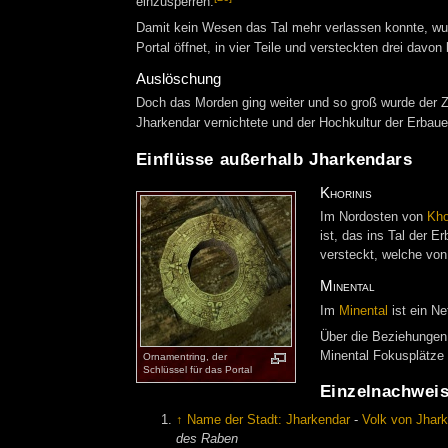
einzusperren.
Damit kein Wesen das Tal mehr verlassen konnte, wur
Portal öffnet, in vier Teile und versteckten drei davon
Auslöschung
Doch das Morden ging weiter und so groß wurde der Z
Jharkendar vernichtete und der Hochkultur der Erbaue
Einflüsse außerhalb Jharkendars
Khorinis
Im Nordosten von
Kho
ist, das ins Tal der E
versteckt, welche vo
Minental
Im
Minental
ist ein N
Über die Beziehungen
Minental Fokusplätze 
Ornamentring, der
Schlüssel für das Portal
Einzelnachwei
↑
Name der Stadt: Jharkendar
-
Volk von Jhar
des Raben