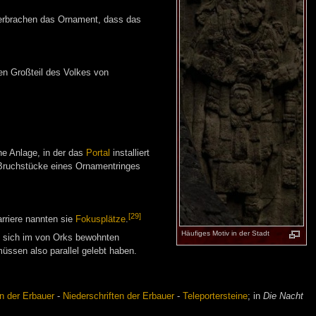
zerbrachen das Ornament, dass das
nen Großteil des Volkes von
he Anlage, in der das
Portal
installiert
d, Bruchstücke eines Ornamentringes
[29]
rriere nannten sie
Fokusplätze
.
Häufiges Motiv in der Stadt
ss sich im von Orks bewohnten
ssen also parallel gelebt haben.
n der Erbauer
-
Niederschriften der Erbauer
-
Teleportersteine
; in
Die Nacht