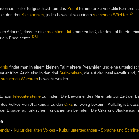
den die Heiler fortgeschickt, um das
Portal
für immer zu verschließen. Sie 
[27]
 bei den drei
Steinkreisen
, jedes bewacht von einem
steinernen Wächter
.
orn Adanos', dass er eine
mächtige Flut
kommen ließ, die das Tal flutete, ei
[28]
r ein Ende setzte.
rinis
findet man in einem kleinen Tal mehrere Pyramiden und eine unterirdisc
rbauer führt. Auch sind in den drei
Steinkreisen
, die auf der Insel verteilt sin
n
steinernen Wächtern
bewacht werden.
etz aus
Teleportersteine
zu finden. Die Bewohner des Minentals zur Zeit der Ba
 des Volkes von Jharkendar zu den
Orks
ist wenig bekannt. Auffällig ist, da
der Erbauer auf orkischen Fundamenten befinden. Die Orks und Jharkendar mü
se
kendar
-
Kultur des alten Volkes
-
Kultur untergegangen
-
Sprache und Schrifte