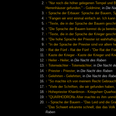
↑
"Nur noch die höher gelegenen Tempel und 
Herrenhäuser gefunden."
-
Goldmine
; in
Die Na
↑
Sprache der Erbauer: Sprache der Bauern, Sp
↑
"Fangen wir erst einmal einfach an. Ich kann
↑
"Texte, die in der Sprache der Bauern geschr
↑
"Die Sprache der Bauern kennst du ja bereits
↑
"Texte, die in der Sprache der Krieger gesc
↑
"Die hohe Sprache der Priester ist wahrhafti
↑
"In der Sprache der Priester sind vor allem h
↑
Rat der Fünf
-
Rat der Fünf
-
"Der Rat der Fü
↑
Kaste der Krieger
-
Kaste der Krieger und Kr
↑
Heiler
-
Heiler
; in
Die Nacht des Raben
↑
Totenwächter
-
Totenwächter
; in
Die Nacht d
↑
Priester
-
Priester
; in
Die Nacht des Raben
↑
Gelehrten
-
Gelehrten
; in
Die Nacht des Rab
↑
"So machte ich von meinem Recht Gebrauch,
↑
"Viele der Schriften, die wir gefunden habe
↑
Hohepriester Khardimon
-
Kriegsherr Quarho
↑
"QUARHODRONs Alter machte es ihm unmöglich
↑
-
Sprache der Bauern
-
"Das Leid und die Gra
-
"Das Schwert erkannte schnell, das das Vol
Raben