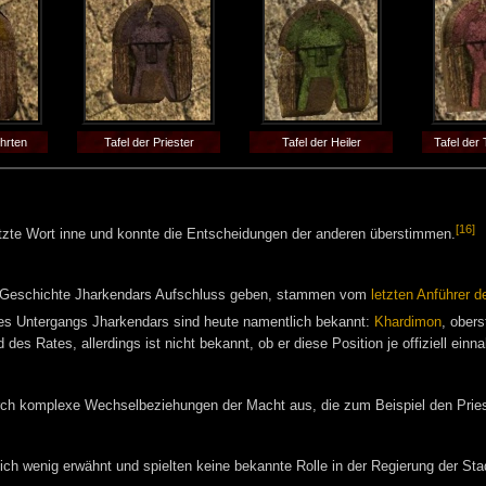
ehrten
Tafel der Priester
Tafel der Heiler
Tafel der
[16]
tzte Wort inne und konnte die Entscheidungen der anderen überstimmen.
und Geschichte Jharkendars Aufschluss geben, stammen vom
letzten Anführer d
 des Untergangs Jharkendars sind heute namentlich bekannt:
Khardimon
, obers
 des Rates, allerdings ist nicht bekannt, ob er diese Position je offiziell e
ch komplexe Wechselbeziehungen der Macht aus, die zum Beispiel den Prieste
ich wenig erwähnt und spielten keine bekannte Rolle in der Regierung der Sta