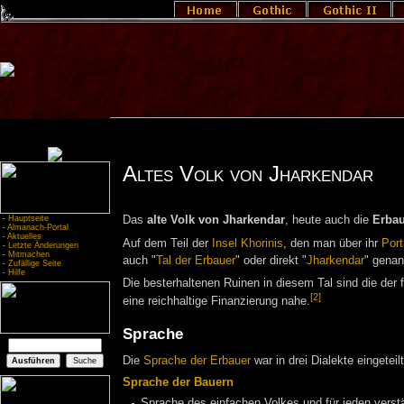
Altes Volk von Jharkendar
-
Hauptseite
Das
alte Volk von Jharkendar
, heute auch die
Erbau
-
Almanach-Portal
-
Aktuelles
Auf dem Teil der
Insel Khorinis
, den man über ihr
Port
-
Letzte Änderungen
-
Mitmachen
auch "
Tal der Erbauer
" oder direkt "
Jharkendar
" genan
-
Zufällige Seite
-
Hilfe
Die besterhaltenen Ruinen in diesem Tal sind die der
[2]
eine reichhaltige Finanzierung nahe.
Sprache
Die
Sprache der Erbauer
war in drei Dialekte eingeteilt
Sprache der Bauern
Sprache des einfachen Volkes und für jeden verstä