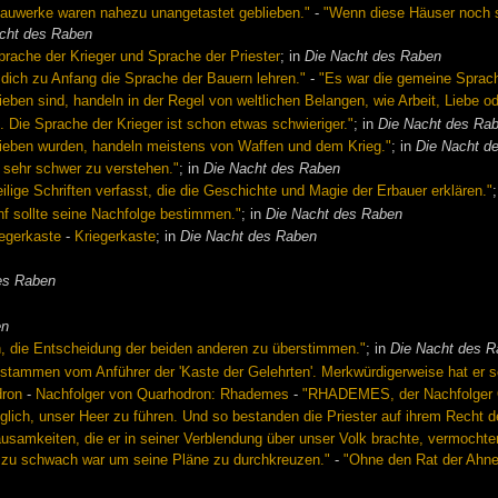
Bauwerke waren nahezu unangetastet geblieben."
-
"Wenn diese Häuser noch s
cht des Raben
rache der Krieger und Sprache der Priester
; in
Die Nacht des Raben
 dich zu Anfang die Sprache der Bauern lehren."
-
"Es war die gemeine Sprach
ieben sind, handeln in der Regel von weltlichen Belangen, wie Arbeit, Liebe 
. Die Sprache der Krieger ist schon etwas schwieriger."
; in
Die Nacht des Ra
hrieben wurden, handeln meistens von Waffen und dem Krieg."
; in
Die Nacht d
g sehr schwer zu verstehen."
; in
Die Nacht des Raben
eilige Schriften verfasst, die die Geschichte und Magie der Erbauer erklären."
nf sollte seine Nachfolge bestimmen."
; in
Die Nacht des Raben
iegerkaste
-
Kriegerkaste
; in
Die Nacht des Raben
es Raben
en
 die Entscheidung der beiden anderen zu überstimmen."
; in
Die Nacht des 
n, stammen vom Anführer der 'Kaste der Gelehrten'. Merkwürdigerweise hat er 
dron
-
Nachfolger von Quarhodron: Rhademes
-
"RHADEMES, der Nachfolge
, unser Heer zu führen. Und so bestanden die Priester auf ihrem Recht der
usamkeiten, die er in seiner Verblendung über unser Volk brachte, vermochten 
k zu schwach war um seine Pläne zu durchkreuzen."
-
"Ohne den Rat der Ahnen