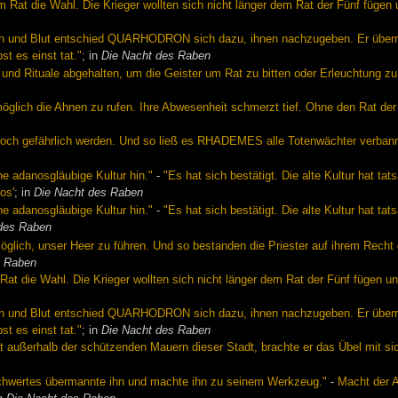
em Rat die Wahl. Die Krieger wollten sich nicht länger dem Rat der Fünf fü
sch und Blut entschied QUARHODRON sich dazu, ihnen nachzugeben. Er überre
t es einst tat."
; in
Die Nacht des Raben
nd Rituale abgehalten, um die Geister um Rat zu bitten oder Erleuchtung zu
h die Ahnen zu rufen. Ihre Abwesenheit schmerzt tief. Ohne den Rat der Ah
noch gefährlich werden. Und so ließ es RHADEMES alle Totenwächter verbann
ne adanosgläubige Kultur hin."
-
"Es hat sich bestätigt. Die alte Kultur hat ta
os'
; in
Die Nacht des Raben
ne adanosgläubige Kultur hin."
-
"Es hat sich bestätigt. Die alte Kultur hat ta
 des Raben
h, unser Heer zu führen. Und so bestanden die Priester auf ihrem Recht de
s Raben
 Rat die Wahl. Die Krieger wollten sich nicht länger dem Rat der Fünf füge
sch und Blut entschied QUARHODRON sich dazu, ihnen nachzugeben. Er überre
t es einst tat."
; in
Die Nacht des Raben
t außerhalb der schützenden Mauern dieser Stadt, brachte er das Übel mit si
wertes übermannte ihn und machte ihn zu seinem Werkzeug."
-
Macht der A