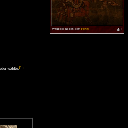
Wandbild neben dem
Portal
[10]
eder wählte.