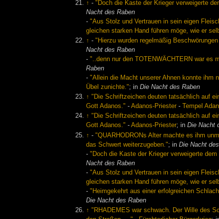
↑
-
"Doch die Kaste der Krieger verweigerte d
Nacht des Raben
-
"Aus Stolz und Vertrauen in sein eigen Flei
gleichen starken Hand führen möge, wie er selbs
↑
-
"Hierzu wurden regelmäßig Beschwörungen u
Nacht des Raben
-
"..denn nur den TOTENWÄCHTERN war es möglic
Raben
-
"Allein die Macht unserer Ahnen konnte ihm 
Übel zunichte."
; in
Die Nacht des Raben
↑
"Die Schriftzeichen deuten tatsächlich auf ei
Gott Adanos."
-
Adanos-Priester
-
Tempel Adan
↑
"Die Schriftzeichen deuten tatsächlich auf ei
Gott Adanos."
-
Adanos-Priester
; in
Die Nacht
↑
-
"QUARHODRONs Alter machte es ihm unmöglic
das Schwert weiterzugeben."
; in
Die Nacht de
-
"Doch die Kaste der Krieger verweigerte dem
Nacht des Raben
-
"Aus Stolz und Vertrauen in sein eigen Flei
gleichen starken Hand führen möge, wie er selbs
-
"Heimgekehrt aus einer erfolgreichen Schlach
Die Nacht des Raben
↑
"RHADEMES war schwach. Der Wille des Sch