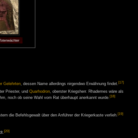
 Totenwächter
[17]
er Gelehrten
, dessen Name allerdings nirgendwo Erwähnung findet.
ter Priester, und
Quarhodron
, oberster Kriegsherr. Rhademes wäre als
[18]
innahm, noch ob seine Wahl vom Rat überhaupt anerkannt wurde.
[19]
rn die Befehlsgewalt über den Anführer der Kriegerkaste verlieh.
[20]
dt.