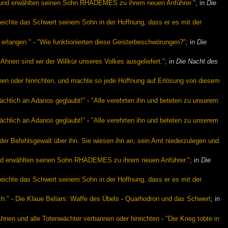
gen und erwählten seinen Sohn RHADEMES zu ihrem neuen Anführer."
; in
Die
ichte das Schwert seinem Sohn in der Hoffnung, dass er es mit der
 erlangen."
-
"Wie funktionierten diese Geisterbeschwörungen?"
; in
Die
nen sind wir der Willkür unseres Volkes ausgeliefert."
; in
Die Nacht des
en oder hinrichten, und machte so jede Hoffnung auf Erlösung von diesem
tsächlich an Adanos geglaubt!"
-
"Alle verehrten ihn und beteten zu unserem
tsächlich an Adanos geglaubt!"
-
"Alle verehrten ihn und beteten zu unserem
r Befehlsgewalt über ihn. Sie wiesen ihn an, sein Amt niederzulegen und
n und erwählten seinen Sohn RHADEMES zu ihrem neuen Anführer."
; in
Die
ichte das Schwert seinem Sohn in der Hoffnung, dass er es mit der
ch."
-
Die Klaue Beliars: Waffe des Übels
-
Quarhodron und das Schwert
; in
hnen und alle Totenwächter verbannen oder hinrichten
-
"Der Krieg tobte in