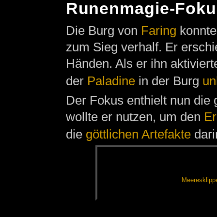
Runenmagie-Foku
Die Burg von
Faring
konnte
zum Sieg verhalf. Er erschi
Händen. Als er ihn aktiviert
der
Paladine
in der Burg
un
Der Fokus enthielt nun di
wollte er nutzen, um den
Er
die
göttlichen Artefakte
dari
Mee­res­klip­p