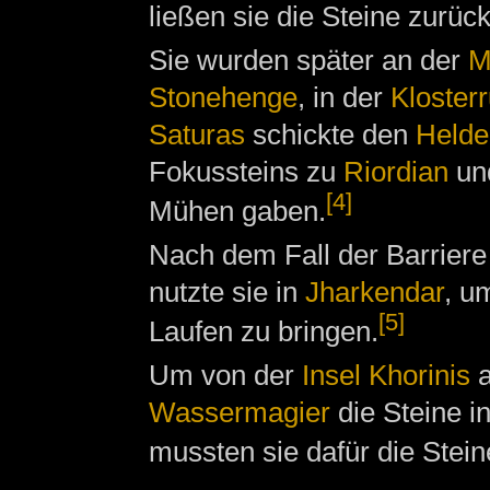
ließen sie die Steine zurück
Sie wurden später an der
M
Stonehenge
, in der
Kloster
Saturas
schickte den
Helde
Fokussteins zu
Riordian
un
[4]
Mühen gaben.
Nach dem Fall der Barrier
nutzte sie in
Jharkendar
, u
[5]
Laufen zu bringen.
Um von der
Insel Khorinis
a
Wassermagier
die Steine i
mussten sie dafür die Stei