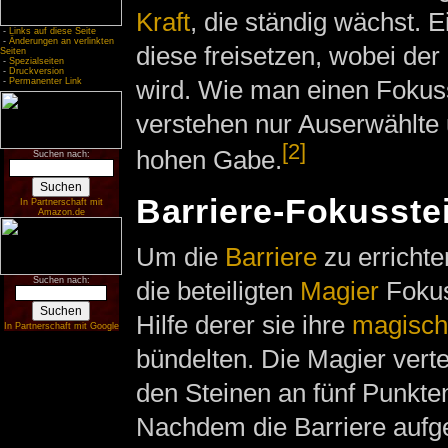
Kraft
, die ständig wächst. 
-
Links auf diese Seite
-
Änderungen an verlinkten
diese freisetzen, wobei der
Seiten
-
Spezialseiten
-
Druckversion
wird. Wie man einen Fokuss
-
Permanenter Link
verstehen nur Auserwählte 
[2]
hohen Gabe.
Suchen nach:
Barriere-Fokusste
In Partnerschaft mit
Amazon.de
Um die
Barriere
zu erricht
Suchen nach:
die beteiligten
Magier
Fokus
Hilfe derer sie ihre
magisch
In Partnerschaft mit Google
bündelten. Die Magier vertei
den Steinen an fünf Punkt
Nachdem die Barriere aufge