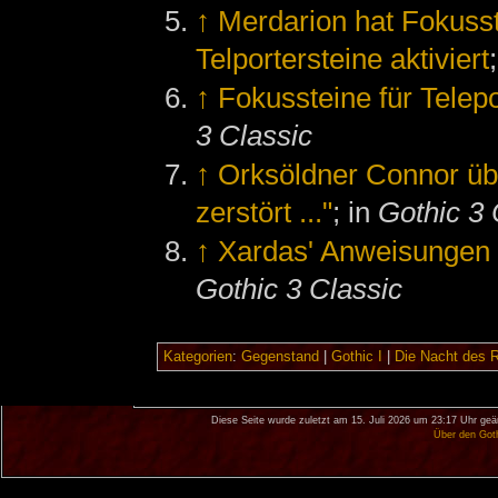
↑
Merdarion hat Fokusst
Telportersteine aktiviert
↑
Fokussteine für Telepo
3 Classic
↑
Orksöldner Connor üb
zerstört ..."
; in
Gothic 3 
↑
Xardas' Anweisungen f
Gothic 3 Classic
Kategorien
:
Gegenstand
|
Gothic I
|
Die Nacht des 
Diese Seite wurde zuletzt am 15. Juli 2026 um 23:17 Uhr geä
Über den Got