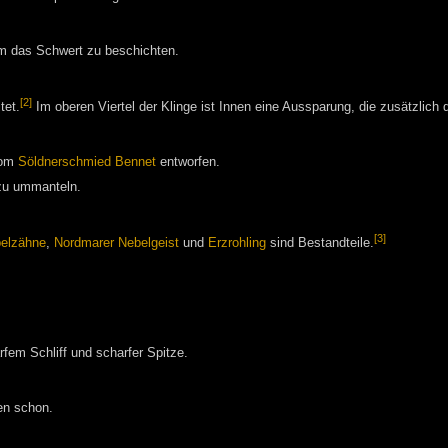
um das Schwert zu beschichten.
[2]
tet.
Im oberen Viertel der Klinge ist Innen eine Aussparung, die zusätzlich 
vom
Söldnerschmied
Bennet
entworfen.
 zu ummanteln.
[3]
elzähne
,
Nordmarer Nebelgeist
und
Erzrohling
sind Bestandteile.
em Schliff und scharfer Spitze.
en schon.