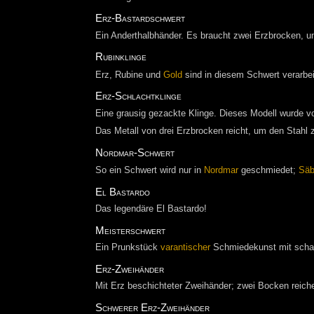
Erz-Bastardschwert
Ein Anderthalbhänder. Es braucht zwei Erzbrocken, 
Rubinklinge
Erz, Rubine und
Gold
sind in diesem Schwert verarbei
Erz-Schlachtklinge
Eine grausig gezackte Klinge. Dieses Modell wurde 
Das Metall von drei Erzbrocken reicht, um den Stahl
Nordmar-Schwert
So ein Schwert wird nur in
Nordmar
geschmiedet;
Säb
El Bastardo
Das legendäre El Bastardo!
Meisterschwert
Ein Prunkstück
varantischer
Schmiedekunst mit scharf
Erz-Zweihänder
Mit Erz beschichteter Zweihänder; zwei Bocken reich
Schwerer Erz-Zweihänder