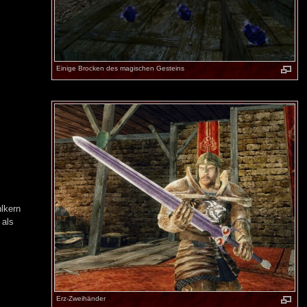
Einige Brocken des magischen Gesteins
hlkern
 als
Erz-Zweihänder