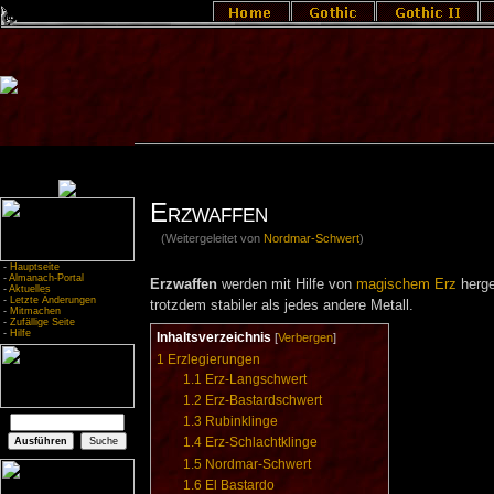
Erzwaffen
(Weitergeleitet von
Nordmar-Schwert
)
-
Hauptseite
-
Almanach-Portal
Erzwaffen
werden mit Hilfe von
magischem Erz
herges
-
Aktuelles
-
Letzte Änderungen
trotzdem stabiler als jedes andere Metall.
-
Mitmachen
-
Zufällige Seite
-
Hilfe
Inhaltsverzeichnis
[
Verbergen
]
1
Erzlegierungen
1.1
Erz-Langschwert
1.2
Erz-Bastardschwert
1.3
Rubinklinge
1.4
Erz-Schlachtklinge
1.5
Nordmar-Schwert
1.6
El Bastardo