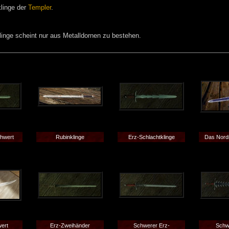
klinge der
Templer
.
linge scheint nur aus Metalldornen zu bestehen.
hwert
Rubinklinge
Erz-Schlachtklinge
Das Nord
ert
Erz-Zweihänder
Schwerer Erz-
Schw