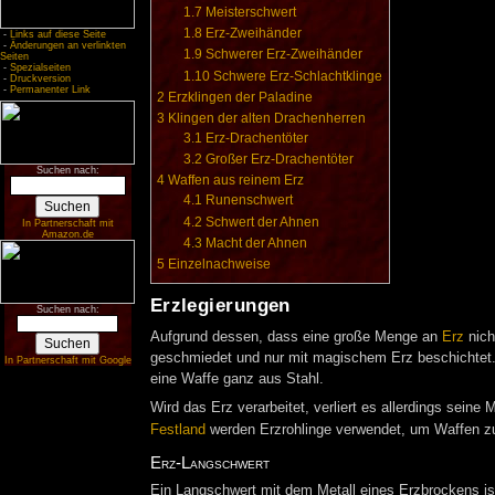
1.7
Meisterschwert
1.8
Erz-Zweihänder
-
Links auf diese Seite
-
Änderungen an verlinkten
1.9
Schwerer Erz-Zweihänder
Seiten
-
Spezialseiten
1.10
Schwere Erz-Schlachtklinge
-
Druckversion
-
Permanenter Link
2
Erzklingen der Paladine
3
Klingen der alten Drachenherren
3.1
Erz-Drachentöter
3.2
Großer Erz-Drachentöter
Suchen nach:
4
Waffen aus reinem Erz
4.1
Runenschwert
4.2
Schwert der Ahnen
In Partnerschaft mit
Amazon.de
4.3
Macht der Ahnen
5
Einzelnachweise
Erzlegierungen
Suchen nach:
Aufgrund dessen, dass eine große Menge an
Erz
nich
geschmiedet und nur mit magischem Erz beschichtet. D
In Partnerschaft mit Google
eine Waffe ganz aus Stahl.
Wird das Erz verarbeitet, verliert es allerdings sein
Festland
werden Erzrohlinge verwendet, um Waffen z
Erz-Langschwert
Ein Langschwert mit dem Metall eines Erzbrockens ist