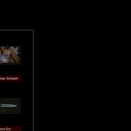
mar-Schwert
ere Erz-