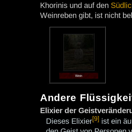
Khorinis und auf den
Südlic
Weinreben gibt, ist nicht be
Wein
Andere Flüssigkei
Elixier der Geistverände
[9]
Dieses Elixier
ist ein ä
den Geist von Personen v