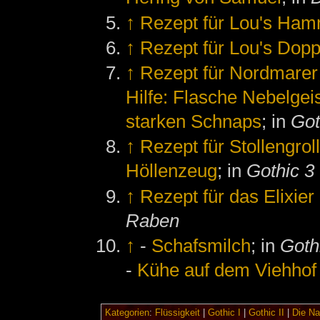
↑
Rezept für Lou's Ha
↑
Rezept für Lou's Do
↑
Rezept für Nordmarer
Hilfe: Flasche Nebelgei
starken Schnaps
; in
Got
↑
Rezept für Stollengrol
Höllenzeug
; in
Gothic 3
↑
Rezept für das Elixie
Raben
↑
-
Schafsmilch
; in
Gothi
-
Kühe auf dem Viehhof
Kategorien
:
Flüssigkeit
|
Gothic I
|
Gothic II
|
Die Na