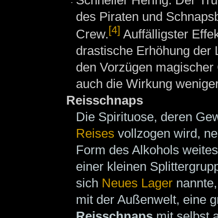
des Piraten und Schnaps
[4]
Crew.
Auffälligster Effe
drastische Erhöhung der 
den Vorzügen magischer 
auch die Wirkung weniger 
Reisschnaps
Die Spirituose, deren G
Reises
vollzogen wird, n
Form des Alkohols weites
einer kleinen Splittergru
sich
Neues Lager
nannte,
mit der Außenwelt, eine 
Reisschnaps
mit selbst 