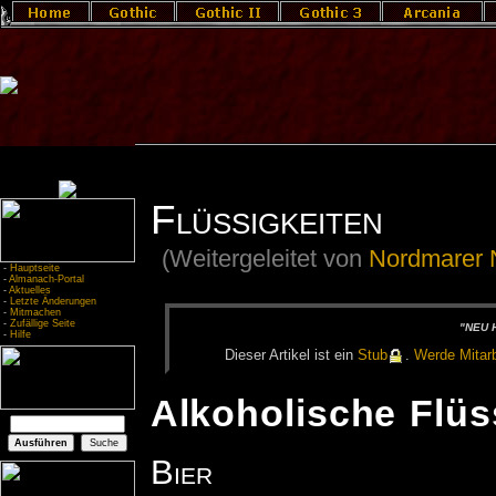
Flüssigkeiten
(Weitergeleitet von
Nordmarer 
-
Hauptseite
-
Almanach-Portal
-
Aktuelles
-
Letzte Änderungen
-
Mitmachen
-
Zufällige Seite
"NEU H
-
Hilfe
Die­ser Ar­ti­kel ist ein
Stub
.
Wer­de Mit­ar­b
Alkoholische Flüs
Bier