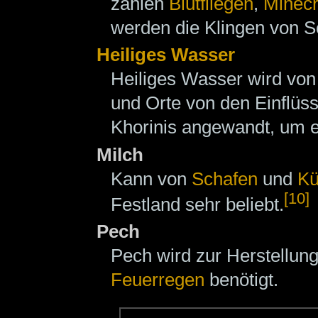
zählen
Blutfliegen
,
Minecr
werden die Klingen von Sc
Heiliges Wasser
Heiliges Wasser wird vo
und Orte von den Einflüs
Khorinis angewandt, um 
Milch
Kann von
Schafen
und
K
[10]
Festland sehr beliebt.
Pech
Pech wird zur Herstellu
Feuerregen
benötigt.