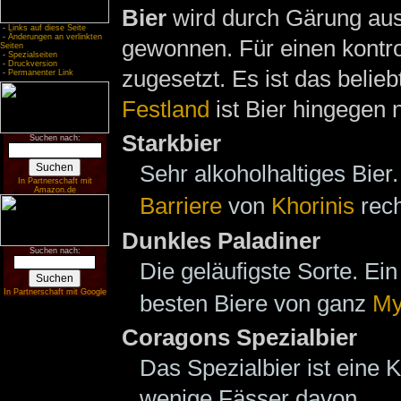
Bier
wird durch Gärung au
-
Links auf diese Seite
-
Änderungen an verlinkten
gewonnen. Für einen kontro
Seiten
-
Spezialseiten
-
Druckversion
zugesetzt. Es ist das belie
-
Permanenter Link
Festland
ist Bier hingegen n
Starkbier
Suchen nach:
Sehr alkoholhaltiges Bier
In Partnerschaft mit
Amazon.de
Barriere
von
Khorinis
rech
Dunkles Paladiner
Suchen nach:
Die geläufigste Sorte. Ei
In Partnerschaft mit Google
besten Biere von ganz
My
Coragons Spezialbier
Das Spezialbier ist eine 
wenige Fässer davon.