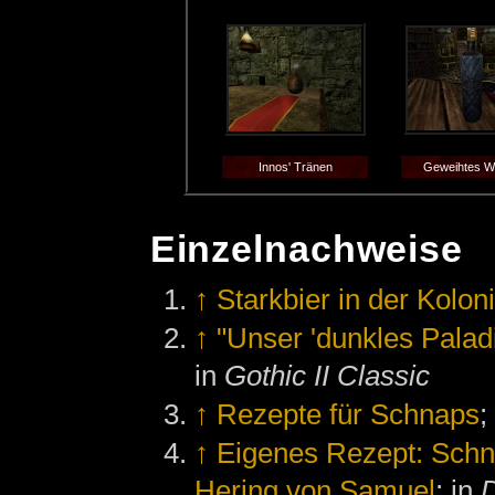
Innos' Tränen
Geweihtes W
Einzelnachweise
↑
Starkbier in der Kolon
↑
"Unser 'dunkles Paladi
in
Gothic II Classic
↑
Rezepte für Schnaps
;
↑
Eigenes Rezept: Schn
Hering von Samuel
; in