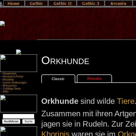
Orkhunde
-
Hauptseite
-
Almanach-Portal
Remake
Classic
-
Aktuelles
-
Letzte Änderungen
-
Mitmachen
-
Zufällige Seite
-
Hilfe
Orkhunde
sind wilde
Tiere
Zusammen mit ihren Artge
jagen sie in Rudeln. Zur Ze
Khorinis
waren sie im
Orkg