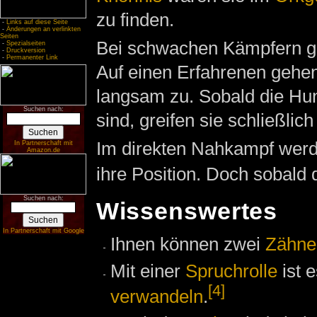
zu finden.
-
Links auf diese Seite
-
Änderungen an verlinkten
Seiten
Bei schwachen Kämpfern gre
-
Spezialseiten
-
Druckversion
-
Permanenter Link
Auf einen Erfahrenen gehen
langsam zu. Sobald die Hu
Suchen nach:
sind, greifen sie schließlich
Im direkten Nahkampf werd
In Partnerschaft mit
Amazon.de
ihre Position. Doch sobald 
Suchen nach:
Wissenswertes
In Partnerschaft mit Google
Ihnen können zwei
Zähne
Mit einer
Spruchrolle
ist 
[4]
verwandeln
.