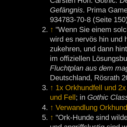
Carsten Höh:
Gothic: D
Gefängnis
. Prima Game
934783-70-8 (Seite 150
↑
"Wenn Sie einem solc
wird es nervös hin und 
zukehren, und dann hint
im offiziellen Lösungsb
Fluchtplan aus dem ma
Deutschland, Rösrath 2
↑
1x Orkhundfell und 2
und Fell
; in
Gothic Clas
↑
Verwandlung Orkhun
↑
"Ork-Hunde sind wild
und angriffslustig sind