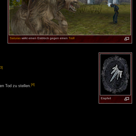
Saturas
wirkt einen Eisblock gegen einen
Troll
[3]
[4]
n Tod zu stellen.
Eispfeil