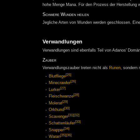
hohe Menge Mana. Für den Prozess der Herstellung wi
Schwere Wunden heilen
Jegliche Arten von Wunden werden geschlossen. Ein
Verwandlungen
Verwandlungen sind ebenfalls Teil von Adanos' Domä
Zauber
Verwandlungszauber treten nicht als
Runen
, sondern 
[25]
Blutfliege
[26]
Minecrawler
[27]
Lurker
[28]
Fleischwanze
[29]
Molerat
[30]
Orkhund
[31]
[32]
Scavenger
[33]
Schattenläufer
[34]
Snapper
[35]
[36]
Waran