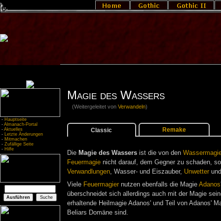
Magie des Wassers
(Weitergeleitet von
Verwandeln
)
-
Hauptseite
-
Almanach-Portal
Remake
Classic
-
Aktuelles
-
Letzte Änderungen
-
Mitmachen
-
Zufällige Seite
-
Hilfe
Die
Magie des Wassers
ist die von den
Wassermagie
Feuermagie
nicht darauf, dem Gegner zu schaden, son
Verwandlungen
, Wasser- und Eiszauber,
Unwetter
und
Viele
Feuermagier
nutzen ebenfalls die Magie
Adanos
überschneidet sich allerdings auch mit der Magie seine
erhaltende Heilmagie Adanos' und Teil von Adanos' Magi
Beliars Domäne sind.