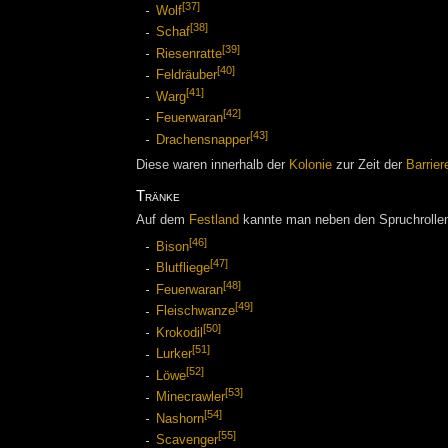
[37]
Wolf
[38]
Schaf
[39]
Riesenratte
[40]
Feldräuber
[41]
Warg
[42]
Feuerwaran
[43]
Drachensnapper
Diese waren innerhalb der
Kolonie
zur Zeit der
Barrier
Tränke
Auf dem
Festland
kannte man neben den Spruchrolle
[46]
Bison
[47]
Blutfliege
[48]
Feuerwaran
[49]
Fleischwanze
[50]
Krokodil
[51]
Lurker
[52]
Löwe
[53]
Minecrawler
[54]
Nashorn
[55]
Scavenger