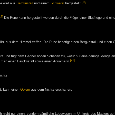
[16]
e wird aus
Bergkristall
und einem
Schwefel
hergestellt.
17]
Die Rune kann hergestellt werden durch die Flügel einer Blutfliege und ein
litz aus dem Himmel treffen. Die Rune benötigt einen Bergkristall und einen G
ssers und fügt dem Gegner hohen Schaden zu, wofür nur eine geringe Menge a
[21]
 man einen Bergkristall sowie einen Aquamarin.
chts.
t, kann einen
Golem
aus dem Nichts erschaffen.
och nicht nur einen, sondern sämtliche Lebewesen im Umkreis des Magiers gef