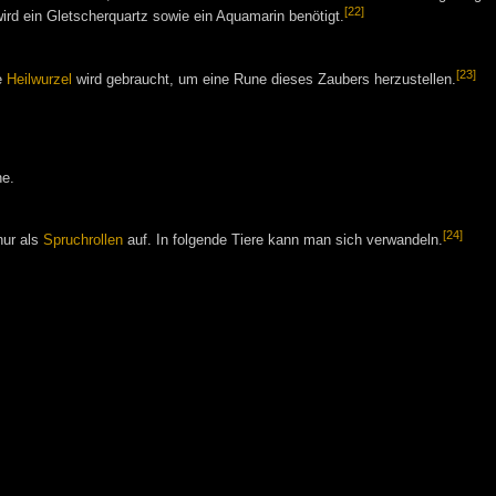
[22]
rd ein Gletscherquartz sowie ein Aquamarin benötigt.
[23]
e
Heilwurzel
wird gebraucht, um eine Rune dieses Zaubers herzustellen.
ne.
[24]
nur als
Spruchrollen
auf. In folgende Tiere kann man sich verwandeln.