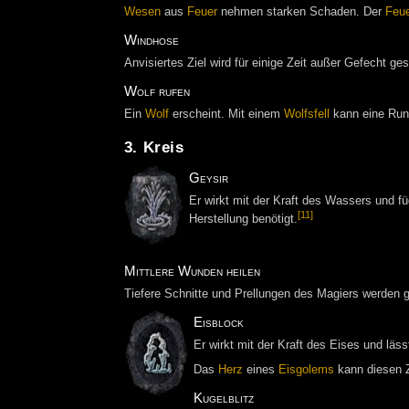
Wesen
aus
Feuer
nehmen starken Schaden. Der
Feue
Windhose
Anvisiertes Ziel wird für einige Zeit außer Gefecht ge
Wolf rufen
Ein
Wolf
erscheint. Mit einem
Wolfsfell
kann eine Rune
3. Kreis
Geysir
Er wirkt mit der Kraft des Wassers und 
[11]
Herstellung benötigt.
Mittlere Wunden heilen
Tiefere Schnitte und Prellungen des Magiers werden g
Eisblock
Er wirkt mit der Kraft des Eises und lä
Das
Herz
eines
Eisgolems
kann diesen Z
Kugelblitz