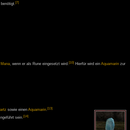
[7]
 benötigt.
[10]
n
Mana
, wenn er als Rune eingesetzt wird.
Hierfür wird ein
Aquamarin
zur
[13]
artz
sowie einen
Aquamarin
.
[14]
ngeführt sein.