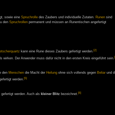
gt, sowie eine
Spruchrolle
des Zaubers und individuelle Zutaten.
Runen
sind
zu den
Spruchrollen
permanent und müssen an Runentischen angefertigt
[2]
etscherquartz
kann eine Rune dieses Zaubers gefertigt werden.
s wirken. Der Anwender muss dafür nicht in den ersten Kreis eingeführt sein.
e den
Menschen
die Macht der
Heilung
ohne sich vollends gegen
Beliar
und de
[5]
efertigt werden.
[6]
gefertigt werden. Auch als
kleiner Blitz
bezeichnet.