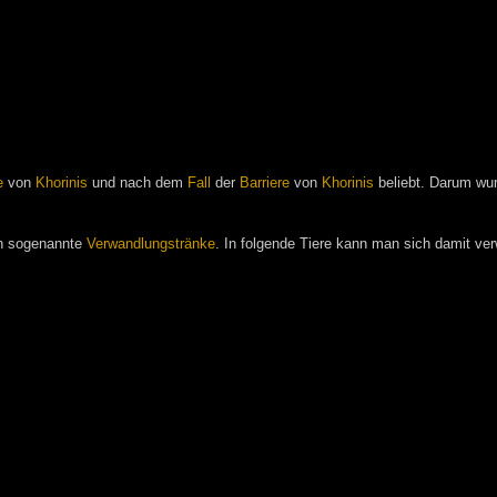
e
von
Khorinis
und nach dem
Fall
der
Barriere
von
Khorinis
beliebt. Darum wu
n sogenannte
Verwandlungstränke
. In folgende Tiere kann man sich damit ve