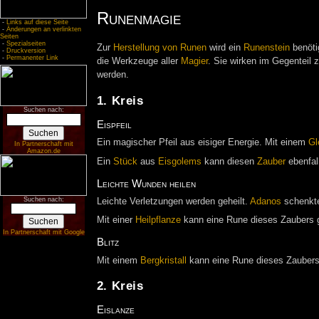
Runenmagie
-
Links auf diese Seite
-
Änderungen an verlinkten
Seiten
-
Spezialseiten
Zur
Herstellung von Runen
wird ein
Runenstein
benöti
-
Druckversion
-
Permanenter Link
die Werkzeuge aller
Magier
. Sie wirken im Gegenteil 
werden.
1. Kreis
Suchen nach:
Eispfeil
Ein magischer Pfeil aus eisiger Energie. Mit einem
Gl
In Partnerschaft mit
Amazon.de
Ein
Stück
aus
Eisgolems
kann diesen
Zauber
ebenfall
Leichte Wunden heilen
Suchen nach:
Leichte Verletzungen werden geheilt.
Adanos
schenkt
Mit einer
Heilpflanze
kann eine Rune dieses Zaubers g
In Partnerschaft mit Google
Blitz
Mit einem
Bergkristall
kann eine Rune dieses Zaubers 
2. Kreis
Eislanze