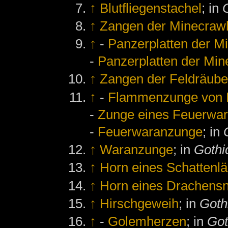
↑
Blutfliegenstachel
; in
↑
Zangen der Minecraw
↑
-
Panzerplatten der M
-
Panzerplatten der Min
↑
Zangen der Feldräube
↑
-
Flammenzunge von 
-
Zunge eines Feuerwa
-
Feuerwaranzunge
; in
↑
Waranzunge
; in
Gothi
↑
Horn eines Schattenlä
↑
Horn eines Drachens
↑
Hirschgeweih
; in
Goth
↑
-
Golemherzen
; in
Got