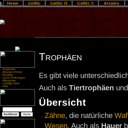
Trophäen
-
Hauptseite
-
Almanach-Portal
Es gibt viele unterschiedli
-
Aktuelles
-
Letzte Änderungen
-
Mitmachen
-
Zufällige Seite
Auch als
Tiertrophäen
und 
-
Hilfe
Übersicht
Zähne
, die natürliche
Waf
Wesen
. Auch als
Hauer
b