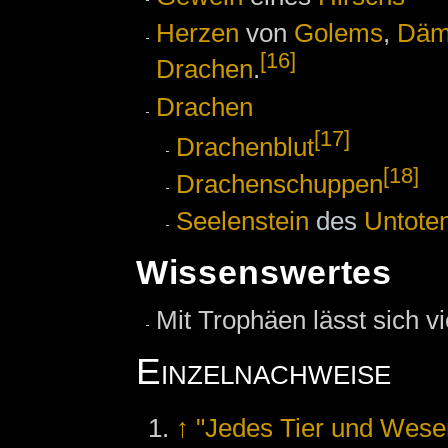
Herzen
von
Golems
,
Däm
[16]
Drachen
.
Drachen
[17]
Drachenblut
[18]
Drachenschuppen
Seelenstein
des
Untote
Wissenswertes
Mit Trophäen lässt sich v
Einzelnachweise
↑
"Jedes Tier und Wesen