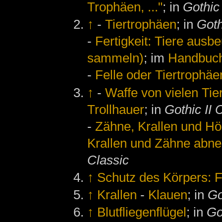
Trophäen, ..."
; in
Gothic 
↑
-
Tiertrophäen
; in
Goth
-
Fertigkeit: Tiere ausb
sammeln)
; im
Handbuc
-
Felle oder Tiertrophäe
↑
-
Waffe von vielen Ti
Trollhauer
; in
Gothic II 
-
Zähne, Krallen und Hör
Krallen und Zähne abn
Classic
↑
Schutz des Körpers: F
↑
Krallen
-
Klauen
; in
Go
↑
Blutfliegenflügel
; in
Go