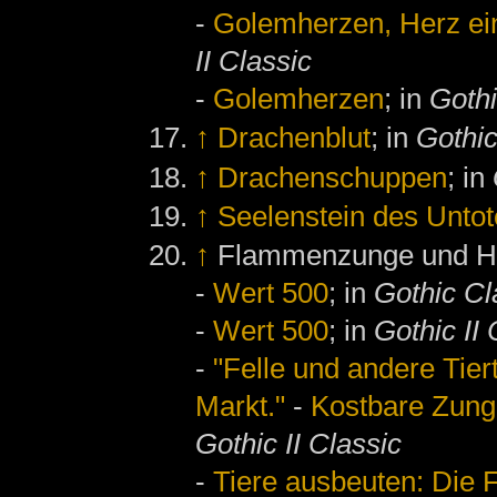
-
Golemherzen, Herz e
II Classic
-
Golemherzen
; in
Gothi
↑
Drachenblut
; in
Gothic
↑
Drachenschuppen
; in
↑
Seelenstein des Unto
↑
Flammenzunge und Hor
-
Wert 500
; in
Gothic Cl
-
Wert 500
; in
Gothic II 
-
"Felle und andere Tie
Markt."
-
Kostbare Zung
Gothic II Classic
-
Tiere ausbeuten: Die 