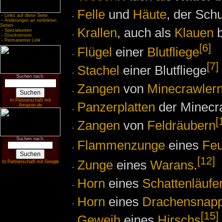
Felle
und
Häute
, der Sch
-
Links auf diese Seite
-
Änderungen an verlinkten
Seiten
Krallen
, auch als
Klauen
b
-
Spezialseiten
-
Druckversion
-
Permanenter Link
[6]
Flügel
einer
Blutfliege
[7]
Stachel
einer Blutfliege
Suchen nach:
Zangen
von
Minecrawler
In Partnerschaft mit
Panzerplatten
der Minecr
Amazon.de
[
Zangen
von
Feldräubern
Suchen nach:
Flammenzunge
eines
Fe
[12]
Zunge
eines
Warans
.
In Partnerschaft mit Google
Horn
eines
Schattenläufe
Horn
eines
Drachensnap
[15]
Geweih
eines
Hirschs