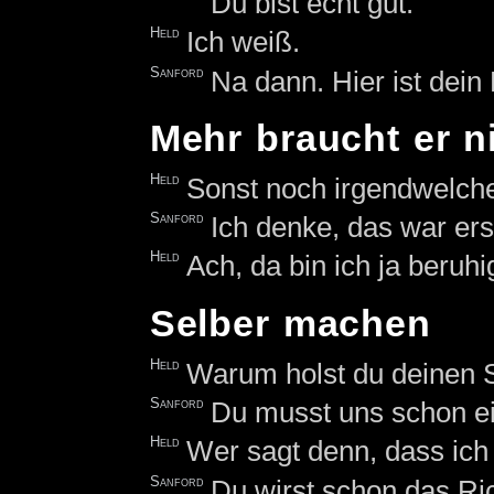
Du bist echt gut.
Held
Ich weiß.
Sanford
Na dann. Hier ist dein
Mehr braucht er n
Held
Sonst noch irgendwelc
Sanford
Ich denke, das war ers
Held
Ach, da bin ich ja beruhig
Selber machen
Held
Warum holst du deinen Sc
Sanford
Du musst uns schon ei
Held
Wer sagt denn, dass ich 
Sanford
Du wirst schon das Rich