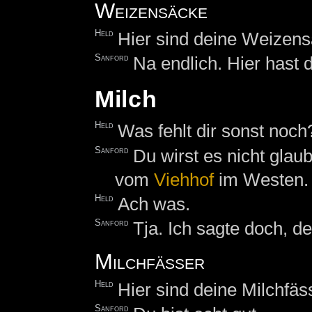
Weizensäcke
Held
Hier sind deine Weizens
Sanford
Na endlich. Hier hast 
Milch
Held
Was fehlt dir sonst noch
Sanford
Du wirst es nicht glau
vom
Viehhof
im Westen.
Held
Ach was.
Sanford
Tja. Ich sagte doch, d
Milchfässer
Held
Hier sind deine Milchfäs
Sanford