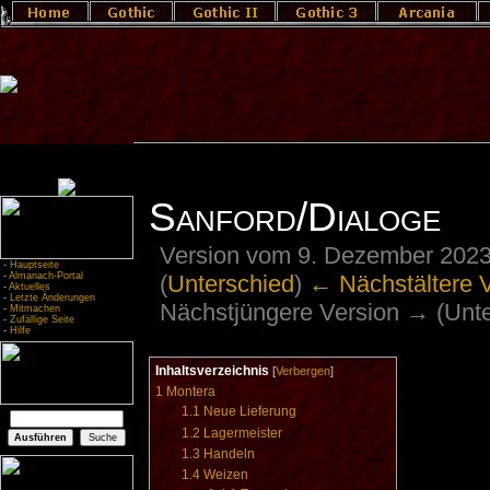
Sanford/Dialoge
Version vom 9. Dezember 2023
-
Hauptseite
(
Unterschied
)
← Nächstältere 
-
Almanach-Portal
-
Aktuelles
-
Letzte Änderungen
Nächstjüngere Version → (Unte
-
Mitmachen
-
Zufällige Seite
-
Hilfe
Inhaltsverzeichnis
[
Verbergen
]
1
Montera
1.1
Neue Lieferung
1.2
Lagermeister
1.3
Handeln
1.4
Weizen