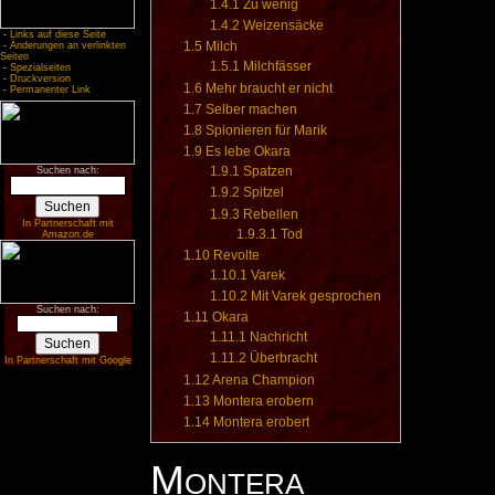
1.4.1
Zu wenig
1.4.2
Weizensäcke
-
Links auf diese Seite
1.5
Milch
-
Änderungen an verlinkten
Seiten
1.5.1
Milchfässer
-
Spezialseiten
-
Druckversion
1.6
Mehr braucht er nicht
-
Permanenter Link
1.7
Selber machen
1.8
Spionieren für Marik
1.9
Es lebe Okara
1.9.1
Spatzen
Suchen nach:
1.9.2
Spitzel
1.9.3
Rebellen
In Partnerschaft mit
1.9.3.1
Tod
Amazon.de
1.10
Revolte
1.10.1
Varek
1.10.2
Mit Varek gesprochen
Suchen nach:
1.11
Okara
1.11.1
Nachricht
1.11.2
Überbracht
In Partnerschaft mit Google
1.12
Arena Champion
1.13
Montera erobern
1.14
Montera erobert
Montera