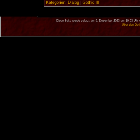
Kategorien
:
Dialog
|
Gothic III
Diese Seite wurde zuletzt am 9. Dezember 2023 um 19:53 Uhr 
Über den Got