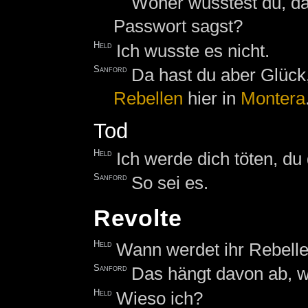
Woher wusstest du, das
Passwort sagst?
Held
Ich wusste es nicht.
Sanford
Da hast du aber Glück
Rebellen
hier in
Montera
Tod
Held
Ich werde dich töten, du
Sanford
So sei es.
Revolte
Held
Wann werdet ihr Rebell
Sanford
Das hängt davon ab, w
Held
Wieso ich?