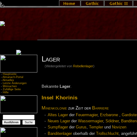
Lager
(Weitergeleitet von
Rebellenlager
)
-
Hauptseite
-
Almanach-Portal
-
Aktuelles
-
Letzte Änderungen
Bekannte
Lager
.
-
Mitmachen
-
Zufällige Seite
-
Hilfe
Insel Khorinis
Minenkolonie
zur Zeit der
Barriere
Altes Lager
der
Feuermagier
,
Erzbarone
,
Gardiste
Neues Lager
der
Wassermagier
,
Söldner
,
Banditen
Sumpflager
der
Gurus
,
Templer
und
Novizen
Banditenlager
oberhalb der
Trollschlucht
, angefüh