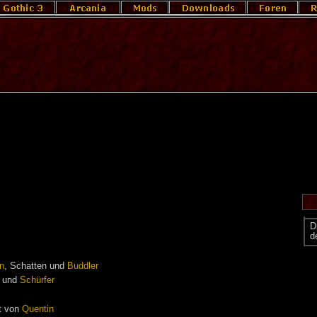
D
d
n
, Schatten und
Buddler
und
Schürfer
rt von
Quentin