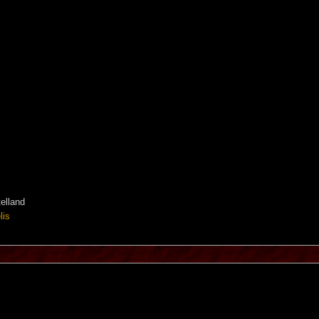
elland
lis