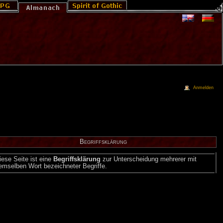
Anmelden
Be­griffs­klä­rung
ie­se Sei­te ist eine
Be­griffs­klä­rung
zur Un­ter­schei­dung meh­re­rer mit
em­sel­ben Wort be­zeich­ne­ter Be­grif­fe.