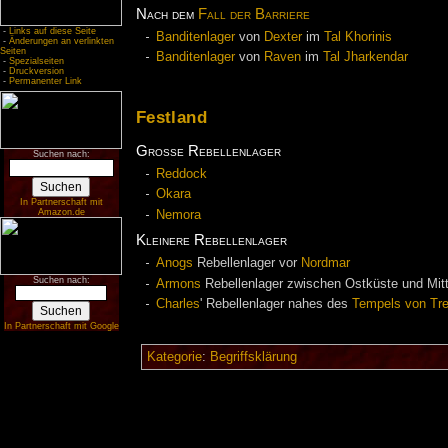
Nach dem
Fall der Barriere
-
Links auf diese Seite
Banditenlager
von
Dexter
im
Tal Khorinis
-
Änderungen an verlinkten
Seiten
Banditenlager
von
Raven
im
Tal Jharkendar
-
Spezialseiten
-
Druckversion
-
Permanenter Link
Festland
Große Rebellenlager
Suchen nach:
Reddock
Okara
In Partnerschaft mit
Amazon.de
Nemora
Kleinere Rebellenlager
Anogs
Rebellenlager vor
Nordmar
Suchen nach:
Armons
Rebellenlager zwischen Ostküste und Mitt
Charles
' Rebellenlager nahes des
Tempels von Tre
In Partnerschaft mit Google
Kategorie
:
Begriffsklärung