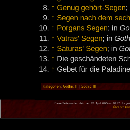
↑
Genug gehört-Segen
;
↑
Segen nach dem sech
↑
Porgans Segen
; in
Got
↑
Vatras' Segen
; in
Goth
↑
Saturas' Segen
; in
Got
↑
Die geschändeten Schr
↑
Gebet für die Paladine
Kategorien
:
Gothic II
|
Gothic III
Diese Seite wurde zuletzt am 28. April 2025 um 01:42 Uhr geä
Über den Got