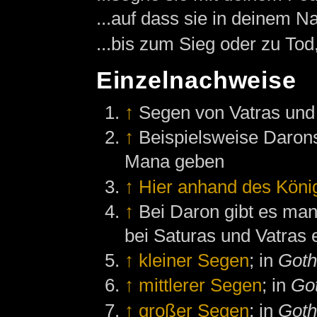
...auf dass sie in deinem 
...bis zum Sieg oder zu Tod,
Einzelnachweise
↑
Segen von Vatras und
↑
Beispielsweise Daron
Mana geben
↑
Hier anhand des Köni
↑
Bei Daron gibt es ma
bei Saturas und Vatras 
↑
kleiner Segen
; in
Goth
↑
mittlerer Segen
; in
Got
↑
großer Segen
; in
Goth