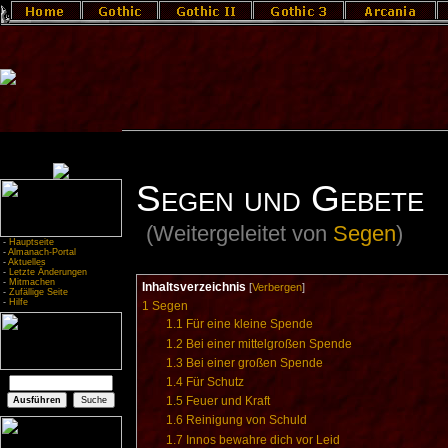
Segen und Gebete
(Weitergeleitet von
Segen
)
-
Hauptseite
-
Almanach-Portal
-
Aktuelles
-
Letzte Änderungen
-
Mitmachen
Inhaltsverzeichnis
[
Verbergen
]
-
Zufällige Seite
-
Hilfe
1
Segen
1.1
Für eine kleine Spende
1.2
Bei einer mittelgroßen Spende
1.3
Bei einer großen Spende
1.4
Für Schutz
1.5
Feuer und Kraft
1.6
Reinigung von Schuld
1.7
Innos bewahre dich vor Leid