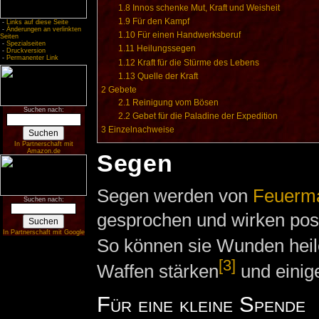
1.8
Innos schenke Mut, Kraft und Weisheit
1.9
Für den Kampf
-
Links auf diese Seite
-
Änderungen an verlinkten
1.10
Für einen Handwerksberuf
Seiten
-
Spezialseiten
1.11
Heilungssegen
-
Druckversion
-
Permanenter Link
1.12
Kraft für die Stürme des Lebens
1.13
Quelle der Kraft
2
Gebete
2.1
Reinigung vom Bösen
Suchen nach:
2.2
Gebet für die Paladine der Expedition
3
Einzelnachweise
In Partnerschaft mit
Amazon.de
Segen
Segen werden von
Feuerm
Suchen nach:
gesprochen und wirken posi
In Partnerschaft mit Google
So können sie Wunden heil
[3]
Waffen stärken
und einig
Für eine kleine Spende