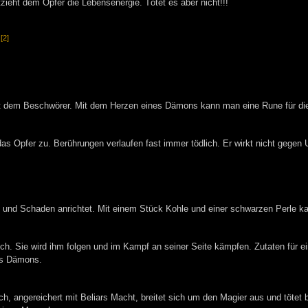
zieht dem Opfer die Lebensenergie. Tötet es aber nicht!!!
[2]
.
t dem Beschwörer. Mit dem Herzen eines Dämons kann man eine Rune für die
das Opfer zu. Berührungen verlaufen fast immer tödlich. Er wirkt nicht gege
und Schaden anrichtet. Mit einem Stück Kohle und einer schwarzen Perle ka
ich. Sie wird ihm folgen und im Kampf an seiner Seite kämpfen. Zutaten für 
es Dämons.
h, angereichert mit Beliars Macht, breitet sich um den Magier aus und tötet