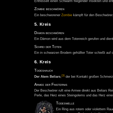
Entfesselt einen Schwarm fliegender Insekten und ent
Zombie beschwören
Ein beschworener
Zombie
kämpft für den Beschwörer
5. Kreis
Dämon beschwören
Ein Dämon wird aus dem Totenreich gerufen und dien
Schrei der Toten
Ein in schwarzen Brodem gehüllter Toter schießt auf 
6. Kreis
Todeshauch
[3]
Der Atem Beliars
,
der bei Kontakt großen Schmerz 
Armee der Finsternis
Der Beschwörer ruft eine Armee direkt aus Beliars Re
Perle, das Herz eines Steingolems und das Herz ein
Todeswelle
Ein Ring aus rotem oder violettem Rauc