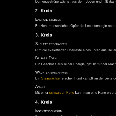
Dornengestrüpp wächst aus dem Boden und hält das O
2. Kreis
Energie stehlen
Entzieht menschlichen Opfer die Lebensenergie aber oh
3. Kreis
Skelett erschaffen
Ruft die skelettierten Überreste eines Toten aus Belia
Beliars Zorn
Ein Geschoss aus reiner Energie, gefüllt mir der Mach
Wächter erschaffen
Ein
Steinwächter
erscheint und kämpft an der Seite d
Angst
Mit einer
schwarzen Perle
kann man eine Rune erschaff
4. Kreis
Insektenschwarm