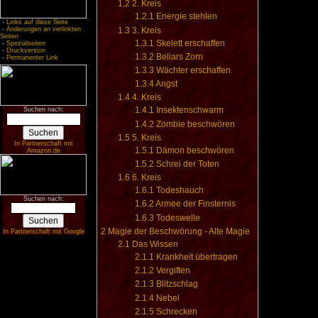
1.2
2. Kreis
1.2.1
Energie stehlen
-
Links auf diese Seite
1.3
3. Kreis
-
Änderungen an verlinkten
Seiten
1.3.1
Skelett erschaffen
-
Spezialseiten
-
Druckversion
1.3.2
Beliars Zorn
-
Permanenter Link
1.3.3
Wächter erschaffen
1.3.4
Angst
1.4
4. Kreis
1.4.1
Insektenschwarm
Suchen nach:
1.4.2
Zombie beschwören
1.5
5. Kreis
In Partnerschaft mit
1.5.1
Dämon beschwören
Amazon.de
1.5.2
Schrei der Toten
1.6
6. Kreis
1.6.1
Todeshauch
Suchen nach:
1.6.2
Armee der Finsternis
1.6.3
Todeswelle
2
Magie der Beschwörung - Alte Magie
In Partnerschaft mit Google
2.1
Das Wissen
2.1.1
Krankheit übertragen
2.1.2
Vergiften
2.1.3
Blitzschlag
2.1.4
Nebel
2.1.5
Schrecken