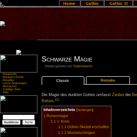
Schwarze Magie
(Weitergeleitet von
Todeshauch
)
-
Hauptseite
-
Almanach-Portal
Remake
Classic
-
Aktuelles
-
Letzte Änderungen
-
Mitmachen
-
Zufällige Seite
-
Hilfe
Die Magie des dunklen Gottes umfasst
Zauber
der
Be
[1]
Beliars
.
Inhaltsverzeichnis
[
Verbergen
]
1
Runenmagie
1.1
1. Kreis
1.1.1
Goblin-Skelett erschaffen
1.1.2
Wurzelschlingen