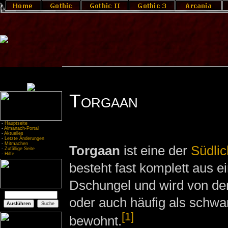
Torgaan
-
Hauptseite
-
Almanach-Portal
-
Aktuelles
-
Letzte Änderungen
-
Mitmachen
Torgaan
ist eine der
Südlic
-
Zufällige Seite
-
Hilfe
besteht fast komplett aus 
Dschungel und wird von de
oder auch häufig als schwa
[1]
bewohnt.