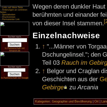
Wegen deren dunkler Haut
-
Links auf diese Seite
-
Änderungen an verlinkten
berühmten und einander fei
Seiten
-
Spezialseiten
-
Druckversion
[
-
Permanenter Link
von dieser Insel stammen.
Einzelnachweise
Suchen nach:
↑
"...Männer von Torgaa
In Partnerschaft mit
Amazon.de
Dschungelinsel."; den 
Teil 03
Rauch im Gebir
Suchen nach:
↑
Belgor und Craglan di
Geschichten aus der
Ge
In Partnerschaft mit Google
Gebirge
zu
Arcania
Kategorien
:
Geographie und Bevölkerung
|
Ort
|
Land