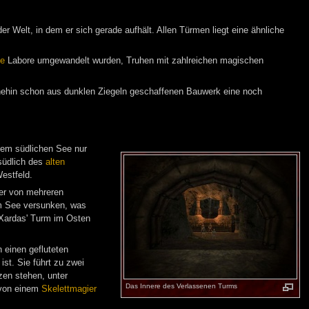
er Welt, in dem er sich gerade aufhält. Allen Türmen liegt eine ähnliche
he
Labore umgewandelt wurden, Truhen mit zahlreichen magischen
hnehin schon aus dunklen Ziegeln geschaffenen Bauwerk eine noch
dem südlichen See nur
südlich des
alten
Westfeld.
der von mehreren
im See versunken, was
 Xardas' Turm im Osten
 einen gefluteten
ist. Sie führt zu zwei
en stehen, unter
Das Innere des Verlassenen Turms
 von einem
Skelettmagier