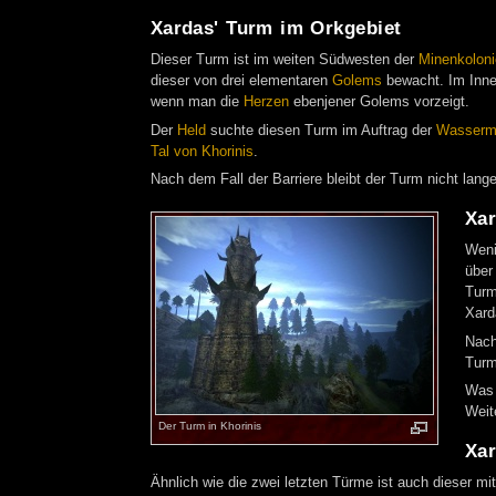
Xardas' Turm im Orkgebiet
Dieser Turm ist im weiten Südwesten der
Minenkoloni
dieser von drei elementaren
Golems
bewacht. Im Inne
wenn man die
Herzen
ebenjener Golems vorzeigt.
Der
Held
suchte diesen Turm im Auftrag der
Wasserm
Tal von Khorinis
.
Nach dem Fall der Barriere bleibt der Turm nicht lang
Xar
Weni
über
Turm
Xard
Nach
Turm
Was 
Weit
Der Turm in Khorinis
Xar
Ähnlich wie die zwei letzten Türme ist auch dieser m