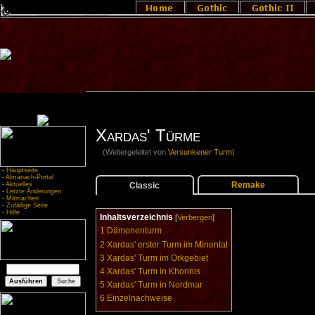
Xardas' Türme
(Weitergeleitet von
Versunkener Turm
)
-
Hauptseite
-
Almanach-Portal
Remake
Classic
-
Aktuelles
-
Letzte Änderungen
-
Mitmachen
-
Zufällige Seite
-
Hilfe
Inhaltsverzeichnis
[
Verbergen
]
1
Dämonenturm
2
Xardas' erster Turm im Minental
3
Xardas' Turm im Orkgebiet
4
Xardas' Turm in Khorinis
5
Xardas' Turm in Nordmar
6
Einzelnachweise