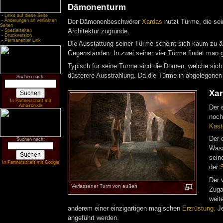
Dämonenturm
-
Links auf diese Seite
-
Änderungen an verlinkten
Der Dämonenbeschwörer
Xardas
nutzt Türme, die sei
Seiten
-
Spezialseiten
Architektur zugrunde.
-
Druckversion
-
Permanenter Link
Die Ausstattung seiner Türme scheint sich kaum zu ä
Gegenständen. In zwei seiner vier Türme findet man
Typisch für seine Türme sind die Dornen, welche sic
düsterere Ausstrahlung. Da die Türme in abgelegenen 
Suchen nach:
Xar
In Partnerschaft mit
Amazon.de
Der 
noch
Kast
Der 
Suchen nach:
Wass
sein
In Partnerschaft mit Google
der
S
Der 
Verlassener Turm von außen
Zuga
weit
anderem einer einzigartigen magischen
Erzrüstung
. J
angeführt werden.