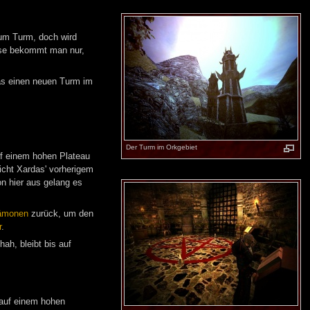
zum Turm, doch wird
ese bekommt man nur,
as einen neuen Turm im
Der Turm im Orkgebiet
f einem hohen Plateau
icht Xardas' vorherigem
n hier aus gelang es
ämonen
zurück, um den
r
.
h, bleibt bis auf
 auf einem hohen