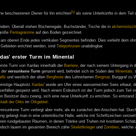
[1]
ne beschworenen Diener für ihn errichten
als seine Unterkünfte in dem Teil d
ndern. Überall stehen Bücherregale, Buchständer, Tische die in
alchemistisc
 große
Pentagramme
auf den Boden gezeichnet.
h am oberen Ende jedes vertikalen Segmentes befinden. Dies verleiht dem o
Gebieten errichtet werden, sind
Teleportrunen
unabdingbar.
das' erster Turm im Minental
erste Turm von Xardas innerhalb der
Barriere
, der nach seinem Untergang in 
 der
versunkene Turm
genannt wird, befindet sich im Süden des
Minentals
, 
ells
und westlich der alten
Bergfeste
des Lehnsherren
Bergmar
, Burggraf zu 
einstige Hauptsitz
Xardas
' wurde am Ufer eines wasserreichen Sees erbaut, 
erfällen gespeist wird. Nach einem Erdrutsch ist der Turm jedoch zum Teil 
en Besitzer dazu zwang, sich eine neue Unterkunft zu errichten. So entstand
tadt der Orks
im
Orkgebiet
.
versunkene Turm verbirgt aber mehr, als es zunächst den Anschein hat. Durch
ng gelangt man in eine unterirdische Halle, welche mit Schriftzeichen verziert 
eren rundgebauten Räumen, in denen Tränke und Truhen mit kostbaren Schätz
edoch lauern im gesamten Bereich zähe
Skelettkrieger
und
Zombies
, welche