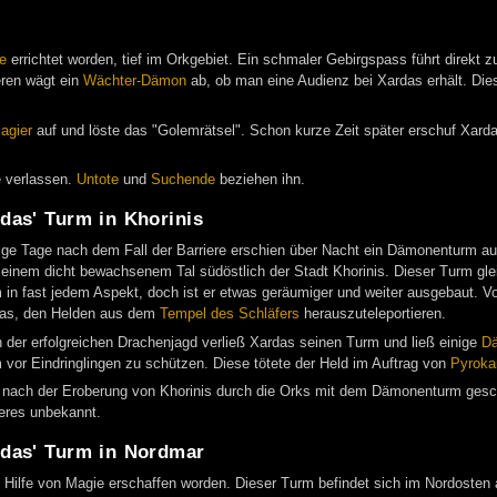
e
errichtet worden, tief im Orkgebiet. Ein schmaler Gebirgspass führt direkt 
ren wägt ein
Wächter-Dämon
ab, ob man eine Audienz bei Xardas erhält. Di
agier
auf und löste das "Golemrätsel". Schon kurze Zeit später erschuf Xard
e verlassen.
Untote
und
Suchende
beziehen ihn.
das' Turm in Khorinis
ge Tage nach dem Fall der Barriere erschien über Nacht ein Dämonenturm au
 einem dicht bewachsenem Tal südöstlich der Stadt Khorinis. Dieser Turm gle
 in fast jedem Aspekt, doch ist er etwas geräumiger und weiter ausgebaut. Vo
as, den Helden aus dem
Tempel des Schläfers
herauszuteleportieren.
 der erfolgreichen Drachenjagd verließ Xardas seinen Turm und ließ einige
D
 vor Eindringlingen zu schützen. Diese tötete der Held im Auftrag von
Pyroka
nach der Eroberung von Khorinis durch die Orks mit dem Dämonenturm gescha
eres unbekannt.
das' Turm in Nordmar
it Hilfe von Magie erschaffen worden. Dieser Turm befindet sich im Nordosten