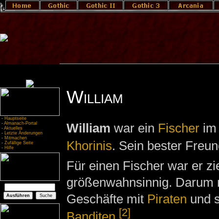
William
-
Hauptseite
-
Almanach-Portal
William
war ein
Fischer
i
-
Aktuelles
-
Letzte Änderungen
-
Mitmachen
Khorinis
. Sein bester Freu
-
Zufällige Seite
-
Hilfe
Für einen Fischer war er zi
größenwahnsinnig. Darum
Geschäfte mit
Piraten
und s
[2]
Banditen
.