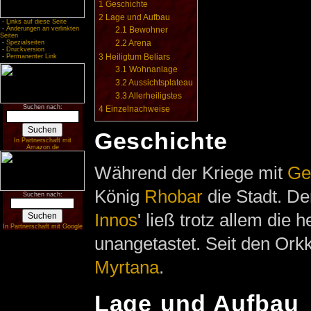
1
Geschichte
2
Lage und Aufbau
-
Links auf diese Seite
-
Änderungen an verlinkten
2.1
Bewohner
Seiten
2.2
Arena
-
Spezialseiten
-
Druckversion
3
Heiligtum Beliars
-
Permanenter Link
3.1
Wohnanlage
3.2
Aussichtsplateau
3.3
Allerheiligstes
Suchen nach:
4
Einzelnachweise
Geschichte
In Partnerschaft mit
Amazon.de
Während der Kriege mit
Ge
König
Rhobar
die Stadt. De
Suchen nach:
Innos
' ließ trotz allem die h
In Partnerschaft mit Google
unangetastet. Seit den Ork
Myrtana
.
Lage und Aufbau