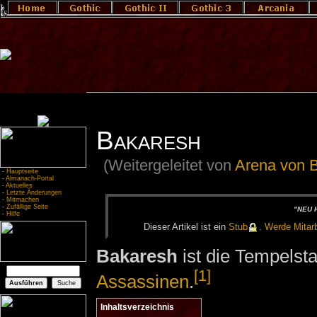
Bakaresh
(Weitergeleitet von
Arena von 
-
Hauptseite
-
Almanach-Portal
-
Aktuelles
-
Letzte Änderungen
-
Mitmachen
-
Zufällige Seite
"NEU H
-
Hilfe
Die­ser Ar­ti­kel ist ein
Stub
.
Wer­de Mit­ar­b
Bakaresh
ist die Tempelsta
[1]
Assassinen
.
Inhaltsverzeichnis