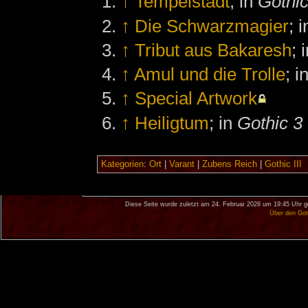
↑
Tempelstadt
; in
Gothic
↑
Die Schwarzmagier
; 
↑
Tribut aus Bakaresh
; 
↑
Amul und die Trolle
; i
↑
Special Artwork
↑
Heiligtum
; in
Gothic 3
Kategorien
:
Ort
|
Varant
|
Zubens Reich
|
Gothic III
Diese Seite wurde zuletzt am 24. Februar 2026 um 19:45 Uhr g
Über den Got