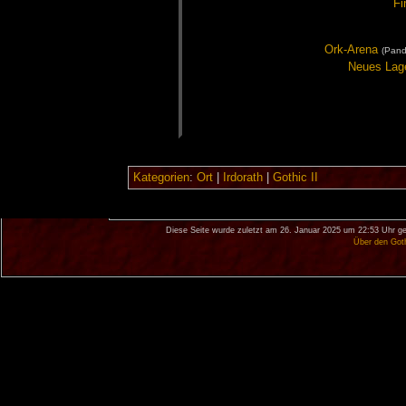
Fi
Ork-Are­na
(Pand­
Neu­es La­g
Kategorien
:
Ort
|
Irdorath
|
Gothic II
Diese Seite wurde zuletzt am 26. Januar 2025 um 22:53 Uhr ge
Über den Got