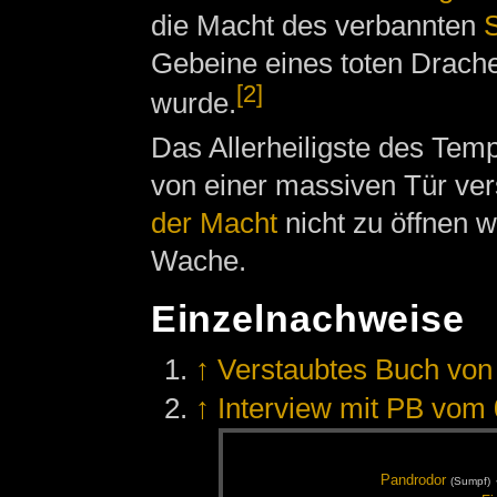
die Macht des verbannten
S
Gebeine eines toten Drach
[2]
wurde.
Das Allerheiligste des Tem
von einer massiven Tür ver
der Macht
nicht zu öffnen w
Wache.
Einzelnachweise
↑
Verstaubtes Buch von
↑
Interview mit PB vom 
Pand­ro­dor
(Sumpf)