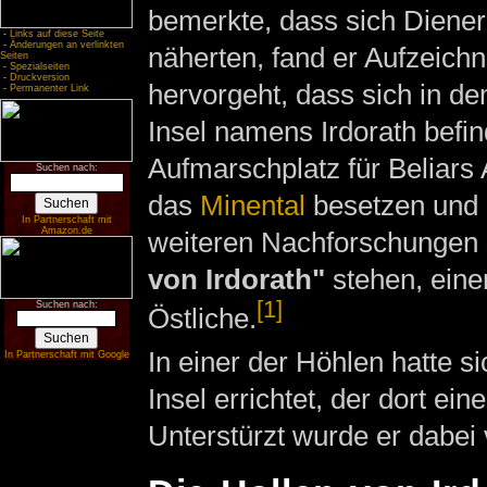
bemerkte, dass sich Diene
-
Links auf diese Seite
-
Änderungen an verlinkten
näherten, fand er Aufzeich
Seiten
-
Spezialseiten
-
Druckversion
hervorgeht, dass sich in de
-
Permanenter Link
Insel namens Irdorath befin
Aufmarschplatz für Beliars
Suchen nach:
das
Minental
besetzen und
In Partnerschaft mit
Amazon.de
weiteren Nachforschungen st
von Irdorath"
stehen, eine
[1]
Suchen nach:
Östliche.
In einer der Höhlen hatte s
In Partnerschaft mit Google
Insel errichtet, der dort ei
Unterstürzt wurde er dabe