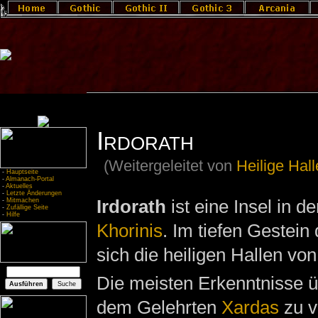
Irdorath
(Weitergeleitet von
Heilige Hall
-
Hauptseite
-
Almanach-Portal
-
Aktuelles
-
Letzte Änderungen
Irdorath
ist eine Insel in d
-
Mitmachen
-
Zufällige Seite
-
Hilfe
Khorinis
. Im tiefen Gestein 
sich die heiligen Hallen von
Die meisten Erkenntnisse ü
dem Gelehrten
Xardas
zu v