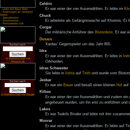
Celdric
Er war einer der vier Auserwählten. Er lebte im
Klo
-
Links auf diese Seite
-
Änderungen an verlinkten
Seiten
Chuck
-
Spezialseiten
Er arbeitete als Gefängniswache auf Khorinis. Er
-
Druckversion
-
Permanenter Link
Corgar
Der militärische Anführer des
Blutordens
. Er war e
Dusaro
Xardas' Gegenspieler um das Jahr 855.
Suchen nach:
Idra
Er war einer der vier Auserwählten. Er lebte in
Initr
In Partnerschaft mit
Orkhorden.
Amazon.de
Idras Schwester
Sie lebte in
Initria
auf
Tirith
und wurde vom Blutorde
Jesbar
Suchen nach:
Er war ein
Bauer
und besaß einen kleinen
Hof
auf 
Kilbas
In Partnerschaft mit Google
Er war einer der vier Auserwählten und zudem ein 
angeheuert wurden, um ihn erst zu entführen und
Lakos
Er war Teakils Bruder und lebte mit ihm zusamme
Monrar
Er war einer der vier Auserwählten. Er lebte auf Ti