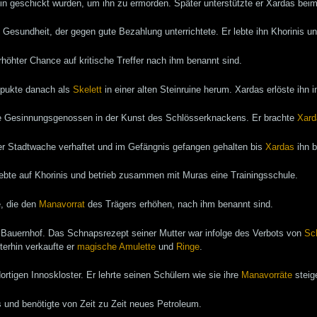
hin geschickt wurden, um ihn zu ermorden. Später unterstützte er Xardas b
nd Gesundheit, der gegen gute Bezahlung unterrichtete. Er lebte ihn Khorinis
rhöhter Chance auf kritische Treffer nach ihm benannt sind.
spukte danach als
Skelett
in einer alten Steinruine herum. Xardas erlöste ihn 
ete Gesinnungsgenossen in der Kunst des Schlösserknackens. Er brachte
Xard
er Stadtwache verhaftet und im Gefängnis gefangen gehalten bis
Xardas
ihn b
lebte auf Khorinis und betrieb zusammen mit Muras eine Trainingsschule.
e, die den
Manavorrat
des Trägers erhöhen, nach ihm benannt sind.
en Bauernhof. Das Schnapsrezept seiner Mutter war infolge des Verbots von
Sc
erhin verkaufte er
magische
Amulette
und
Ringe
.
ortigen Innoskloster. Er lehrte seinen Schülern wie sie ihre
Manavorräte
steig
 und benötigte von Zeit zu Zeit neues Petroleum.