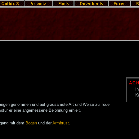
AC
In
K
angen genommen und auf grausamste Art und Weise zu Tode
 wofür er eine angemessene Belohnung erhielt.
Umgang mit dem
Bogen
und der
Armbrust
.