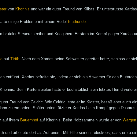
ster
von
Khorinis
und war ein guter Freund von Kilbas. Er unterstützte Xar
 hatte einige Probleme mit einem Rudel
Bluthunde
.
in brutaler Steuereintreiber und Kriegsherr. Er starb im Kampf gegen Xardas u
ia
auf
Tirith
. Nach dem Xardas seine Schwester gerettet hatte, schloss er s
n entführt. Xardas befreite sie, indem er sich als Anwerber für den Blutorde
Khorinis. Beim Kartenspielen hatte er buchstäblich sein letztes Hemd verlore
guter Freund von Celdric. Wie Celdric lebte er im Kloster, besaß aber auch ei
 dann zu ermorden. Später unterstützte er Xardas beim Kampf gegen Dusaros
n auf ihrem
Bauernhof
auf Khorinis. Beim Holzsammeln wurde er von
Wargen
rith und arbeitete dort als Astronom. Mit Hilfe seinen Teleskops, dass er zu ei