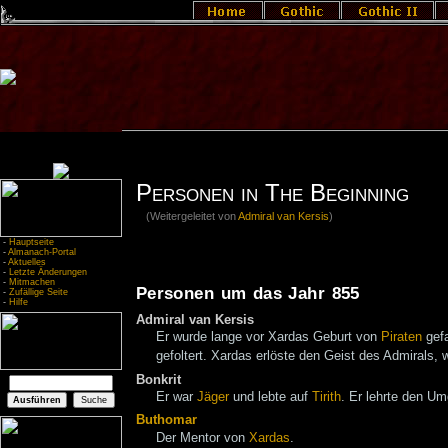
Personen in The Beginning
(Weitergeleitet von
Admiral van Kersis
)
-
Hauptseite
-
Almanach-Portal
-
Aktuelles
-
Letzte Änderungen
-
Mitmachen
Personen um das Jahr 855
-
Zufällige Seite
-
Hilfe
Admiral van Kersis
Er wurde lange vor Xardas Geburt von
Piraten
gef
gefoltert. Xardas erlöste den Geist des Admirals,
Bonkrit
Er war
Jäger
und lebte auf
Tirith
. Er lehrte den 
Buthomar
Der Mentor von
Xardas
.