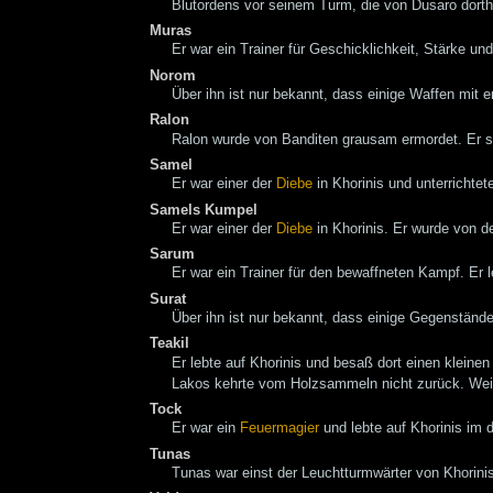
Blutordens vor seinem Turm, die von Dusaro dort
Muras
Er war ein Trainer für Geschicklichkeit, Stärke u
Norom
Über ihn ist nur bekannt, dass einige Waffen mit e
Ralon
Ralon wurde von Banditen grausam ermordet. Er 
Samel
Er war einer der
Diebe
in Khorinis und unterricht
Samels Kumpel
Er war einer der
Diebe
in Khorinis. Er wurde von d
Sarum
Er war ein Trainer für den bewaffneten Kampf. Er 
Surat
Über ihn ist nur bekannt, dass einige Gegenständ
Teakil
Er lebte auf Khorinis und besaß dort einen klein
Lakos kehrte vom Holzsammeln nicht zurück. Weit
Tock
Er war ein
Feuermagier
und lebte auf Khorinis im d
Tunas
Tunas war einst der Leuchtturmwärter von Khorinis