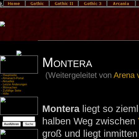
Montera
(Weitergeleitet von
Arena 
-
Hauptseite
-
Almanach-Portal
-
Aktuelles
-
Letzte Änderungen
-
Mitmachen
-
Zufällige Seite
-
Hilfe
Montera
liegt so ziem
halben Weg zwischen
groß und liegt inmitten