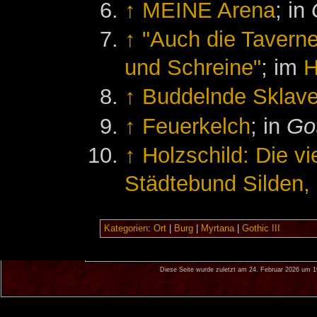
↑
MEINE Arena
; in
↑
"Auch die Tavern
und Schreine"
; im
H
↑
Buddelnde Sklav
↑
Feuerkelch
; in
Got
↑
Holzschild: Die v
Städtebund Silden, 
Kategorien
:
Ort
|
Burg
|
Myrtana
|
Gothic III
Diese Seite wurde zuletzt am 24. Februar 2026 um 1