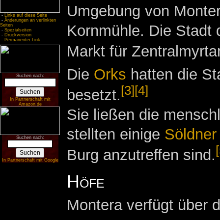
Umgebung von Montera
-
Links auf diese Seite
-
Änderungen an verlinkten
Kornmühle. Die Stadt 
Seiten
-
Spezialseiten
-
Druckversion
-
Permanenter Link
Markt für Zentralmyrta
Die
Orks
hatten die Sta
Suchen nach:
[3]
[4]
besetzt.
In Partnerschaft mit
Amazon.de
Sie ließen die mensch
stellten einige
Söldner
Suchen nach:
Burg anzutreffen sind.
In Partnerschaft mit Google
Höfe
Montera verfügt über d