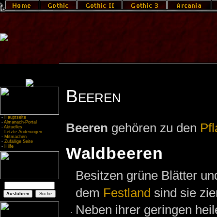
Beeren
-
Hauptseite
-
Almanach-Portal
Beeren
gehören zu den
Pf
-
Aktuelles
-
Letzte Änderungen
-
Mitmachen
-
Zufällige Seite
-
Hilfe
Waldbeeren
Besitzen grüne Blätter un
dem
Festland
sind sie zie
Neben ihrer geringen hei