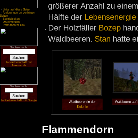
größerer Anzahl zu eine
-
Links auf diese Seite
-
Änderungen an verlinkten
Hälfte der
Lebensenergie
Seiten
-
Spezialseiten
-
Druckversion
Der Holzfäller
Bozep
hand
-
Permanenter Link
Waldbeeren.
Stan
hatte e
Suchen nach:
In Partnerschaft mit
Amazon.de
Suchen nach:
In Partnerschaft mit Google
Waldbeeren in der
Waldbeere auf 
Kolonie
Flammendorn