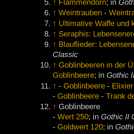
↑
Flammendorn
; in
Goth
↑
Weintrauben
-
Weintr
↑
Ultimative Waffe und k
↑
Seraphis: Lebensener
↑
Blauflieder: Lebense
Classic
↑
Goblinbeeren in der Ü
Goblinbeere
; in
Gothic I
↑
-
Goblinbeere
-
Elixie
-
Goblinbeere
-
Trank d
↑
Goblinbeere
-
Wert 250
; in
Gothic II 
-
Goldwert 120
; in
Gothi