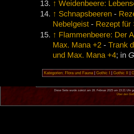
↑
Weidenbeere: Lebens
↑
Schnapsbeeren
-
Reze
Nebelgeist
-
Rezept für 
↑
Flammenbeere: Der An
Max. Mana +2
-
Trank d
und Max. Mana +4
; in
G
Kategorien
:
Flora und Fauna
|
Gothic I
|
Gothic II
|
G
Diese Seite wurde zuletzt am 28. Februar 2025 um 23:21 Uhr g
Über den Got