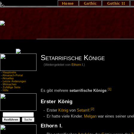
Setarrifische Könige
(Weitergeleitet von
Ethorn I.
)
-
Hauptseite
-
Almanach-Portal
-
Aktuelles
-
Letzte Änderungen
-
Mitmachen
-
Zufällige Seite
[1]
Es gibt mehrere
setarrifische Könige
.
-
Hilfe
Erster König
[2]
Erster
König
von
Setarrif
.
Er hatte viele Kinder.
Melgan
war eines seiner une
Ethorn I.