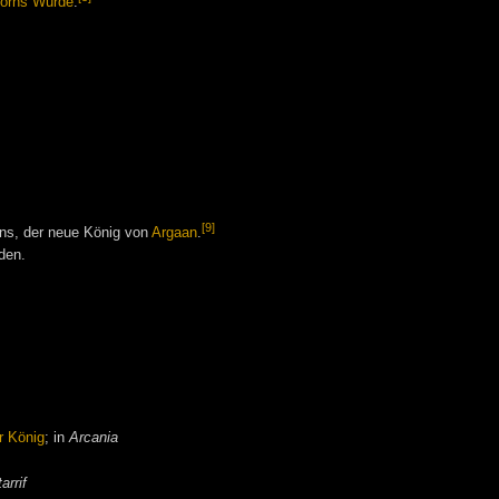
orns Würde
.
[9]
ans, der neue König von
Argaan
.
rden.
er König
; in
Arcania
arrif