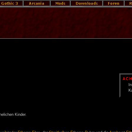
AC
In
K
helichen Kinder.