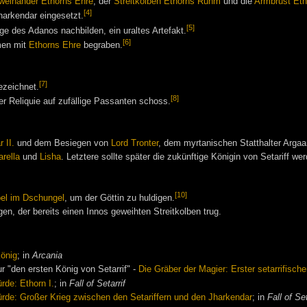
weihänder
Ethorns Ehre
, der
Streitkolben
Ethorns Ruhm
und die
Armbrust
Eth
[4]
arkendar eingesetzt.
[5]
e des Adanos nachbilden, ein uraltes Artefakt.
[6]
men mit
Ethorns Ehre
begraben.
[7]
ezeichnet.
[8]
er Reliquie auf zufällige Passanten schoss.
 II.
und dem Besiegen von
Lord Tronter
, dem myrtanischen Statthalter Arga
arella
und
Lisha
. Letztere sollte später die zukünftige Königin von Setariff we
[10]
el im Dschungel
, um der Göttin zu huldigen.
en, der bereits einen Innos geweihten Streitkolben trug.
König
; in
Arcania
r "den ersten König von Setarrif" -
Die Gräber der Magier: Erster setarrifisch
de: Ethorn I.
; in
Fall of Setarrif
de: Großer Krieg zwischen den Setariffern und den Jharkendar
; in
Fall of Set