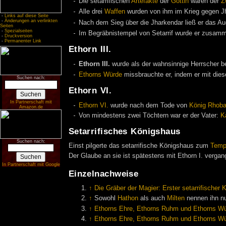
Die setarrifischen
Artefakte
der
Göttin
waren der
Z
Alle drei
Waffen
wurden von ihm im Krieg gegen Jh
-
Links auf diese Seite
-
Änderungen an verlinkten
Nach dem Sieg über die Jharkendar ließ er das Aug
Seiten
-
Spezialseiten
Im Begräbnistempel von Setarrif wurde er zusam
-
Druckversion
-
Permanenter Link
Ethorn III.
Ethorn III.
wurde als der wahnsinnige Herrscher b
Ethorns Würde
missbrauchte er, indem er mit dies
Suchen nach:
Ethorn VI.
In Partnerschaft mit
Ethorn VI.
wurde nach dem Tode von
König Rhobar
Amazon.de
Von mindestens zwei Töchtern war er der Vater:
K
Setarrifisches Königshaus
Suchen nach:
Einst pilgerte das setarrifische Königshaus zum
Temp
Der Glaube an sie ist spätestens mit Ethorn I. vergang
In Partnerschaft mit Google
Einzelnachweise
↑
Die Gräber der Magier: Erster setarrifischer 
↑
Sowohl
Hathon
als auch
Milten
nennen ihn nu
↑
Ethorns Ehre, Ethorns Ruhm und Ethorns Wür
↑
Ethorns Ehre, Ethorns Ruhm und Ethorns Wür