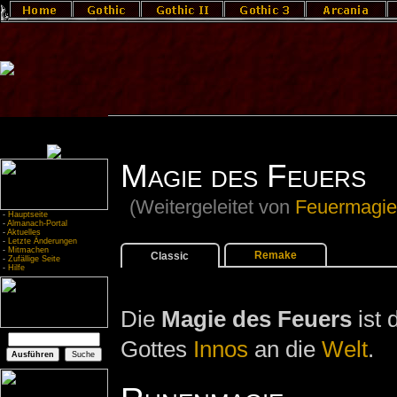
Magie des Feuers
(Weitergeleitet von
Feuermagi
-
Hauptseite
-
Almanach-Portal
-
Aktuelles
-
Letzte Änderungen
-
Mitmachen
Remake
Classic
-
Zufällige Seite
-
Hilfe
Die
Magie des Feuers
ist 
Gottes
Innos
an die
Welt
.