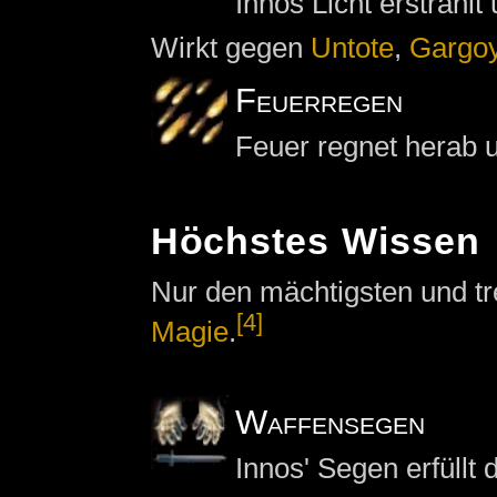
Innos Licht erstrahlt
Wirkt gegen
Untote
,
Gargoy
Feuerregen
Feuer regnet herab u
Höchstes Wissen
Nur den mächtigsten und t
[4]
Magie
.
Waffensegen
Innos' Segen erfüllt 