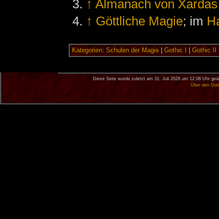
↑
Almanach von Xardas
↑
Göttliche Magie
; im
H
Kategorien
:
Schulen der Magie
|
Gothic I
|
Gothic II
Diese Seite wurde zuletzt am 31. Juli 2026 um 12:08 Uhr geä
Über den Got