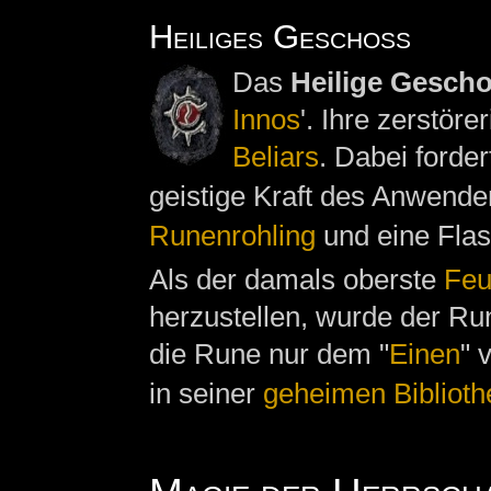
Heiliges Geschoss
Das
Heilige Gesch
Innos
'. Ihre zerstör
Beliars
. Dabei forde
geistige Kraft des Anwende
Runenrohling
und eine Fla
Als der damals oberste
Feu
herzustellen, wurde der Run
die Rune nur dem "
Einen
" 
in seiner
geheimen Biblioth