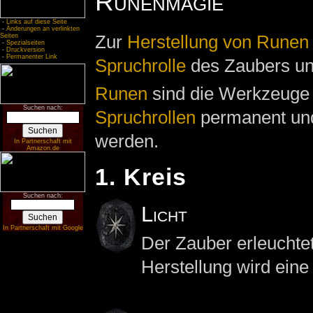
Runenmagie
-
Links auf diese Seite
-
Änderungen an verlinkten
Zur
Herstellung von Runen
Seiten
-
Spezialseiten
-
Druckversion
-
Permanenter Link
Spruchrolle
des Zaubers und
Runen
sind die Werkzeuge 
Suchen nach:
Spruchrollen
permanent und
werden.
In Partnerschaft mit
Amazon.de
1. Kreis
Suchen nach:
Licht
In Partnerschaft mit Google
Der Zauber erleuchte
Herstellung wird ein