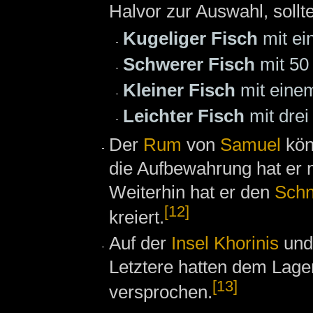
Halvor zur Auswahl, sollt
Kugeliger Fisch
mit e
Schwerer Fisch
mit 5
Kleiner Fisch
mit ein
Leichter Fisch
mit drei
Der
Rum
von
Samuel
kön
die Aufbewahrung hat er n
Weiterhin hat er den
Sch
[12]
kreiert.
Auf der
Insel Khorinis
und
Letztere hatten dem Lag
[13]
versprochen.