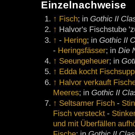
Einzelnachweise
↑
Fisch
; in
Gothic II Cla
↑
Halvor's Fischstube 'zu
↑
-
Hering
; in
Gothic II 
-
Heringsfässer
; in
Die 
↑
Seeungeheuer
; in
Goth
↑
Edda kocht Fischsup
↑
Halvor verkauft Fisch
Meeres
; in
Gothic II Cla
↑
Seltsamer Fisch
-
Sti
Fisch versteckt
-
Stinke
und mit Überfällen aufh
Fische
; in
Gothic II Clas