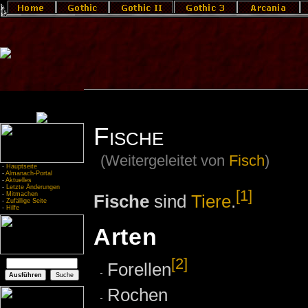
Fische
(Weitergeleitet von
Fisch
)
-
Hauptseite
-
Almanach-Portal
-
Aktuelles
-
Letzte Änderungen
[1]
-
Mitmachen
Fische
sind
Tiere
.
-
Zufällige Seite
-
Hilfe
Arten
[2]
Forellen
Rochen