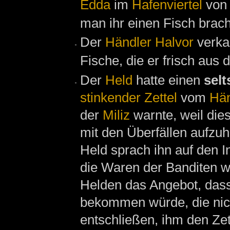
Edda
im
Hafenviertel
vo
man ihr einen Fisch brach
Der
Händler
Halvor
verkau
Fische, die er frisch aus
Der
Held
hatte einen
sel
stinkender Zettel
vom
Hän
der
Miliz
warnte, weil die
mit den Überfällen aufzuh
Held sprach ihn auf den In
die Waren der Banditen w
Helden das Angebot, dass
bekommen würde, die nich
entschließen, ihm den Zet