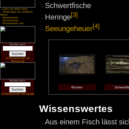
Schwertfische
-
Links auf diese Seite
-
Änderungen an verlinkten
[3]
Heringe
Seiten
-
Spezialseiten
-
Druckversion
-
Permanenter Link
[4]
Seeungeheuer
Suchen nach:
In Partnerschaft mit
Amazon.de
Suchen nach:
Rochen
Schwertfi
In Partnerschaft mit Google
Wissenswertes
Aus einem Fisch lässt si