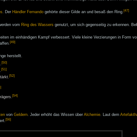
[47]
os
. Der
Händler
Fernando
gehörte dieser Gilde an und besaß den Ring.
 werden vom
Ring des Wassers
genutzt, um sich gegenseitig zu erkennen. B
eiten im einhändigen Kampf verbessert. Viele kleine Verzierungen in Form v
[49]
affen.
ge herstellt.
[50]
.
[51]
.
[52]
tärkt.
]
[54]
rägers.
ten
von
Geldern
. Jeder erhöht das Wissen über
Alchemie
. Laut dem
Artefakt
h
[56]
ert.