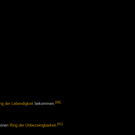
[58]
ng der Lebendigkeit
bekommen.
[61]
einen
Ring der Unbezwingbarkeit
.