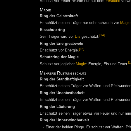
Schützt vor Feuer. Wurde nur auf dem
Festland
verwe
Magie
Ring der Geisteskraft
Er schützt seinen Träger nur sehr schwach vor
Magie
Eisschutzring
[14]
Sein Träger wird vor
Eis
geschützt.
Ring der Energieabwehr
[15]
Er schützt vor Energie.
Schutzring der Magie
[1
Schützt vor jeglicher
Magie
: Energie, Eis und Feuer.
Mehrere Rüstungsschutz
Ring der Standhaftigkeit
Er schützt seinen Träger vor Waffen- und Pfeilwunden
Ring der Unantastbarkeit
Er schützt seinen Träger vor Waffen- und Pfeilwunden
Ring der Läuterung
Er schützt seinen Träger etwas vor Feuer und nur min
Ring der Unbezwingbarkeit
Einer der beiden Ringe. Er schützt vor Waffen, Pf