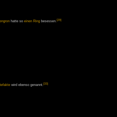
[29]
engron
hatte so
einen Ring
besessen.
[33]
tefakte
wird ebenso genannt.