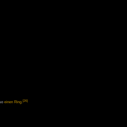
[26]
so
einen Ring
.