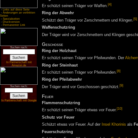
[4]
Er schützt seinen Träger vor Waffen.
-
Links auf diese Seite
Ring der Abwehr
-
Änderungen an verlinkten
Seiten
[5]
-
Spezialseiten
Schützt den Träger vor Zerschmettern und Klingen.
-
Druckversion
-
Permanenter Link
Waffenschutzring
Der Träger wird vor Zerschmettern und Klingen geschü
Geschosse
Suchen nach:
Ring der Holzhaut
Er schützt seinen Träger vor Pfeilwunden. Der
Alchem
In Partnerschaft mit
Ring der Steinhaut
Amazon.de
[8]
Er schützt seinen Träger vor Pfeilwunden.
Ring der Pfeilabwehr
[9]
Suchen nach:
Der Träger wird vor Geschossen geschützt.
Feuer
In Partnerschaft mit Google
Flammenschutzring
[10]
Er schützt seinen Träger etwas vor Feuer.
Schutz vor Feuer
Schützt etwas vor Feuer. Auf der
Insel Khorinis
als
Fe
Feuerschutzring