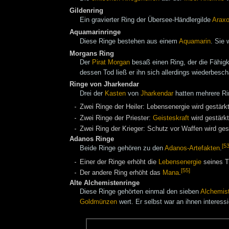
Gildenring
Ein gravierter Ring der Übersee-Händlergilde
Arax
Aquamarinringe
Diese Ringe bestehen aus einem
Aquamarin
. Sie
Morgans Ring
Der
Pirat
Morgan
besaß einen Ring, der die Fähigk
dessen Tod ließ er ihn sich allerdings wiederbesch
Ringe von Jharkendar
Drei der
Kasten
von
Jharkendar
hatten mehrere Rin
Zwei Ringe der Heiler: Lebensenergie wird gestärkt
Zwei Ringe der Priester:
Geisteskraft
wird gestärkt
Zwei Ring der Krieger: Schutz vor Waffen wird ges
Adanos Ringe
[53
Beide Ringe gehören zu den
Adanos-Artefakten
.
Einer der Ringe erhöht die
Lebensenergie
seines T
[55]
Der andere Ring erhöht das
Mana
.
Alte Alchemistenringe
Diese Ringe gehörten einmal den sieben
Alchemis
Goldmünzen
wert. Er selbst war an ihnen interessi