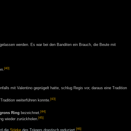
gelassen werden. Es war bei den Banditen ein Brauch, die Beute mit
[40]
en.
falls mit Valentino geprügelt hatte, schlug Regis vor, daraus eine Tradition
[43]
Tradition weiterführen konnte.
[44]
grons Ring
bezeichnet.
[45]
ing wieder zurückholen.
[46]
rd die
Stärke
des Trägers drastisch reduziert.