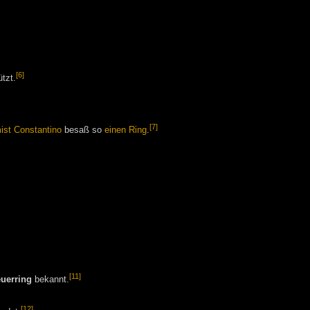
[6]
tzt.
[7]
ist
Constantino
besaß so
einen Ring
.
[11]
uerring
bekannt.
[12]