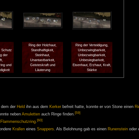
Ring der Holzhaut,
Ring der Verteidigung,
, Schutz
Standhaftigkeit,
Unbezwingbarkeit,
ng der
Steinhaut,
Unbezwingbarkeit,
t,
Unantastbarkeit,
Unbesiegbarkeit,
ing und
Geisteskraft und
Eisenhaut, Erzhaut, Kraft,
digkeit
Läuterung
Stärke
h dem der
Held
ihn aus dem
Kerker
befreit hatte, konnte er von Stone einen
Ri
[59]
nnte neben
Amuletten
auch Ringe finden.
[60]
n
Flammenschutzring
.
sondere
Krallen
eines
Snappers
. Als Belohnung gab es einen
Runenstein
oder 