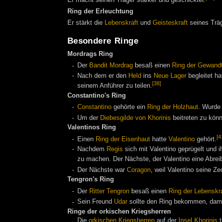
Ring der Erleuchtung
Er stärkt die
Lebenskraft
und
Geisteskraft
seines Träg
Besondere Ringe
Mordrags Ring
Der
Bandit
Mordrag
besaß einen
Ring der Gewandt
Nach dem er den
Held
ins
Neue Lager
begleitet ha
[38]
seinem Anführer zu teilen.
Constantino's Ring
Constantino
gehörte ein
Ring der Holzhaut
. Wurde
Um der
Diebesgilde von Khorinis
beitreten zu könn
Valentinos Ring
[4
Einen
Ring der Eisenhaut
hatte
Valentino
gehört.
Nachdem
Regis
sich mit Valentino geprügelt und 
zu machen. Der Nächste, der Valentino eine Abre
Der Nächste war
Coragon
, weil Valentino seine Z
Tengron's Ring
Der
Ritter
Tengron
besaß einen
Ring der Lebenskra
Sein Freund
Udar
sollte den Ring bekommen, damit
Ringe der orkischen Kriegsherren
Die
orkischen Kriegsherren
auf der
Insel Khorinis
t