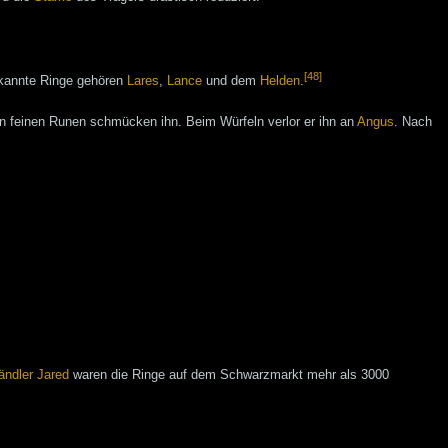
[48]
ekannte Ringe gehören
Lares
,
Lance
und dem
Helden
.
on feinen Runen schmücken ihn. Beim Würfeln verlor er ihn an
Angus
. Nach
ändler
Jared
waren die Ringe auf dem Schwarzmarkt mehr als 3000