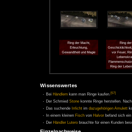
Ring der Macht,
Ring der
Erleuchtung,
Geschicklichkeit
Gewandtheit und Magie
vor Feuer, Ri
Lebenskraf
Flammenschutzr
Ring der Leben
Wissenswertes
[57]
Bei
Händlern
kann man Ringe kaufen.
Der Schmied
Stone
konnte Ringe herstellen. Nac
Das suchende
Irrlicht
im
dazugehörigen Amulett
ko
In einem kleinen
Fisch
von
Halvor
befand sich ei
Der
Händler
Lutero
brauchte für einen Kunden be
Einzelnachweise