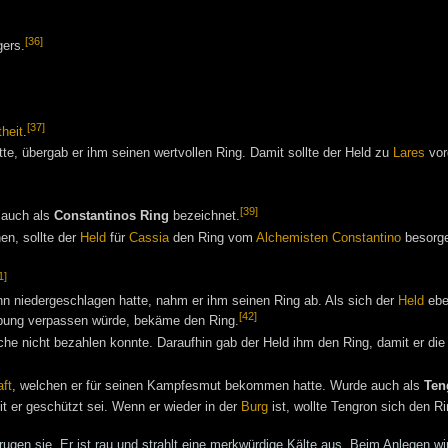
[36]
ers.
[37]
heit
.
tte, übergab er ihm seinen wertvollen Ring. Damit sollte der Held zu
Lares
vor
[39]
 auch als
Constantinos Ring
bezeichnet.
en, sollte der
Held
für
Cassia
den Ring vom
Alchemisten
Constantino
besorg
1]
ihn niedergeschlagen hatte, nahm er ihm seinen Ring ab. Als sich der
Held
eben
[42]
ibung verpassen würde, bekäme den Ring.
eche nicht bezahlen konnte. Daraufhin gab der Held ihm den Ring, damit er die 
ft
, welchen er für seinen Kampfesmut bekommen hatte. Wurde auch als
Ten
 er geschützt sei. Wenn er wieder in der
Burg
ist, wollte Tengron sich den R
rugen sie. Er ist rau und strahlt eine merkwürdige Kälte aus. Beim Anlegen wi