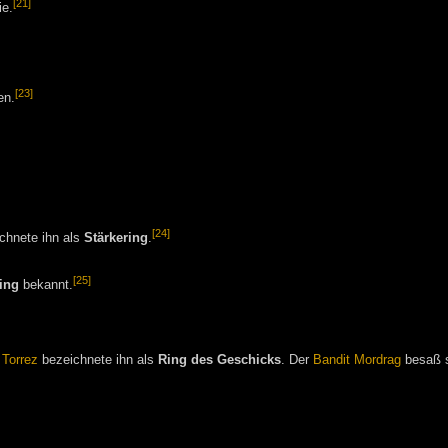
[21]
ie.
[23]
en.
[24]
chnete ihn als
Stärkering
.
[25]
ing
bekannt.
Torrez
bezeichnete ihn als
Ring des Geschicks
. Der
Bandit
Mordrag
besaß 