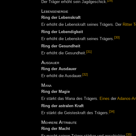
[28]
Der Träger erhöht sein Jagdgeschick.
Lebensenergie
Ring der Lebenskraft
Er erhöht die Lebenskraft seines Trägers. Der
Ritter
T
Ring der Lebendigkeit
[30]
Er erhöht die Lebenskraft seines Trägers.
Ring der Gesundheit
[31]
Er erhöht die Gesundheit.
Ausdauer
Ring der Ausdauer
[32]
Er erhöht die Ausdauer.
Mana
Ring der Magie
Er stärkt das Mana des Trägers.
Eines
der
Adanos-Ar
Ring der astralen Kraft
[34]
Er stärkt die Geisteskraft des Trägers.
Mehrere Attribute
Ring der Macht
[35]
Er macht seinen Träger stärker und geschickter.