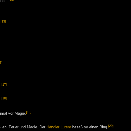
ndet.
[13]
.
6]
[17]
.
[18]
.
[19]
imal vor Magie.
[20]
eilen, Feuer und Magie. Der
Händler
Lutero
besaß so einen Ring.