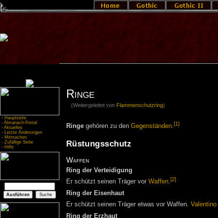
Ringe
(Weitergeleitet von
Flammenschutzring
)
-
Hauptseite
-
Almanach-Portal
[1]
Ringe
gehören zu den
Gegenständen
.
-
Aktuelles
-
Letzte Änderungen
-
Mitmachen
Rüstungsschutz
-
Zufällige Seite
-
Hilfe
Waffen
Ring der Verteidigung
[2]
Er schützt seinen Träger vor
Waffen
.
Ring der Eisenhaut
Er schützt seinen Träger etwas vor Waffen.
Valentino
Ring der Erzhaut