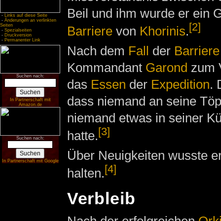
Beil und ihm wurde er ein 
-
Links auf diese Seite
-
Änderungen an verlinkten
[2]
Seiten
Barriere
von
Khorinis
.
-
Spezialseiten
-
Druckversion
-
Permanenter Link
Nach dem
Fall
der
Barriere
Kommandant
Garond
zum V
Suchen nach:
das
Essen
der
Expedition
. 
dass niemand an seine Töp
In Partnerschaft mit
Amazon.de
niemand etwas in seiner K
[3]
hatte.
Suchen nach:
Über Neuigkeiten wusste er 
In Partnerschaft mit Google
[4]
halten.
Verbleib
Nach der erfolgreichen
Ork