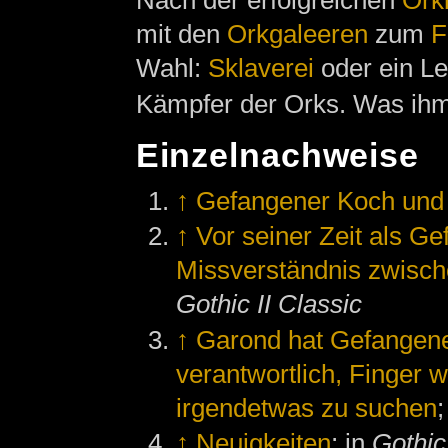
mit den
Orkgaleeren
zum
F
Wahl:
Sklaverei
oder ein L
Kämpfer der Orks. Was ihm 
Einzelnachweise
↑
Gefangener Koch und 
↑
Vor seiner Zeit als G
Missverständnis zwisch
Gothic II Classic
↑
Garond hat Gefangen
verantwortlich, Finger 
irgendetwas zu suchen
;
↑
Neuigkeiten
; in
Gothic