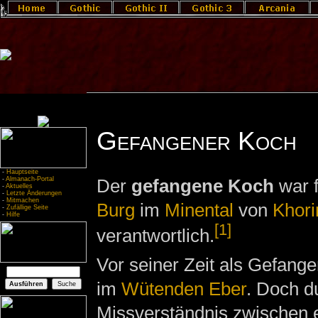
Gefangener Koch
-
Hauptseite
-
Almanach-Portal
Der
gefangene Koch
war 
-
Aktuelles
-
Letzte Änderungen
-
Mitmachen
Burg
im
Minental
von
Khori
-
Zufällige Seite
-
Hilfe
[1]
verantwortlich.
Vor seiner Zeit als Gefang
im
Wütenden Eber
. Doch d
Missverständnis zwischen 