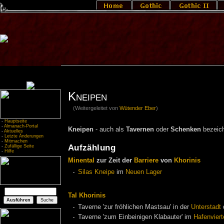
Kneipen
(Weitergeleitet von
Wütender Eber
)
-
Hauptseite
-
Almanach-Portal
Kneipen
- auch als
Tavernen
oder
Schenken
bezeich
-
Aktuelles
-
Letzte Änderungen
-
Mitmachen
Aufzählung
-
Zufällige Seite
-
Hilfe
Minental
zur Zeit der
Barriere
von
Khorinis
Silas Kneipe
im
Neuen Lager
Tal Khorinis
Taverne 'zur fröhlichen Mastsau' in der
Unterstadt
Taverne 'zum Einbeinigen Klabauter' im
Hafenviert