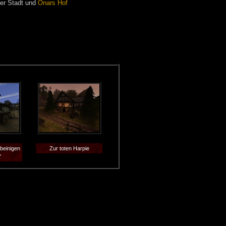
er Stadt und
Onars Hof
beinigen
Zur toten Harpie
'