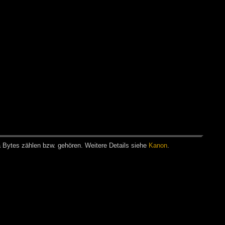
a Bytes zäh­len bzw. ge­hö­ren. Wei­te­re De­tails sie­he
Ka­non
.