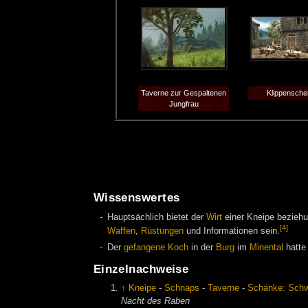
Taverne zur Gespaltenen
Klippensch
Jungfrau
Wissenswertes
Hauptsächlich bietet der
Wirt
einer Kneipe bezieh
[4]
Waffen
,
Rüstungen
und Informationen sein.
Der
gefangene Koch
in der
Burg
im
Minental
hatte 
Einzelnachweise
↑
Kneipe
-
Schnaps
-
Taverne
-
Schänke: Schwe
Nacht des Raben