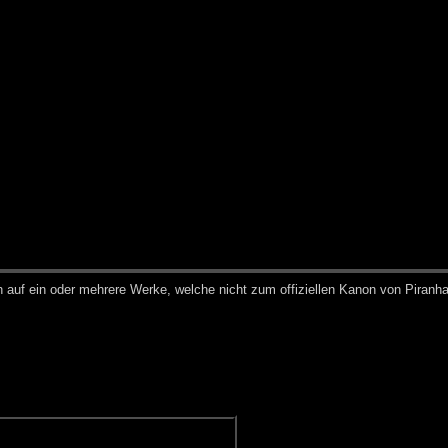
h auf ein oder meh­re­re Wer­ke, wel­che nicht zum of­fi­zi­el­len Ka­non von Pi­ran­h