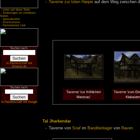
Taverne zur toten Harpie
auf dem Weg zwischen d
-
Links auf diese Seite
-
Änderungen an verlinkten
Seiten
-
Spezialseiten
-
Druckversion
-
Permanenter Link
Suchen nach:
In Partnerschaft mit
Amazon.de
Suchen nach:
Taverne 'zur fröhlichen
Taverne 'zum Ein
Mastsau'
Klabauter
In Partnerschaft mit Google
Tal Jharkendar
Taverne von
Snaf
im
Banditenlager
von
Raven