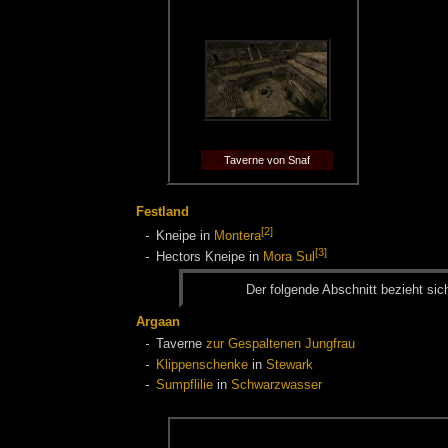
Taverne von Snaf
Festland
[2]
Kneipe in
Montera
[3]
Hectors Kneipe in
Mora Sul
Der fol­gen­de Ab­schnitt be­zieht sic
Argaan
Taverne
zur Gespaltenen Jungfrau
Klippenschenke
in
Stewark
Sumpflilie
in
Schwarzwasser