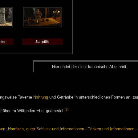
enke
Sumpflilie
Hier en­det der nicht-ka­no­ni­sche Ab­schnitt.
ungsweise Taverne
Nahrung
und Getränke in unterschiedlichen Formen an, zu
[5]
früher im Wütenden Eber gearbeitet.
rt, Harnisch, guter Schluck und Informationen
-
Trinken und Informationen