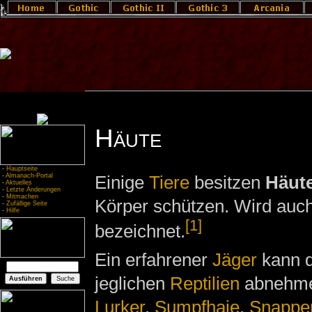
Häute
-
Hauptseite
-
Almanach-Portal
Einige
Tiere
besitzen
Häut
-
Aktuelles
-
Letzte Änderungen
-
Mitmachen
Körper schützen. Wird auc
-
Zufällige Seite
-
Hilfe
[1]
bezeichnet.
Ein erfahrener
Jäger
kann 
jeglichen
Reptilien
abnehme
Lurker
,
Sumpfhaie
,
Snappe