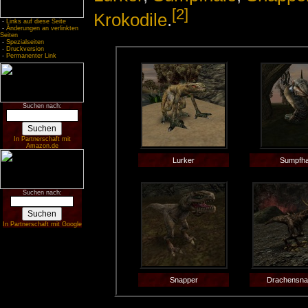
[2]
Krokodile
.
-
Links auf diese Seite
-
Änderungen an verlinkten
Seiten
-
Spezialseiten
-
Druckversion
-
Permanenter Link
Suchen nach:
In Partnerschaft mit
Amazon.de
Lurker
Sumpfha
Suchen nach:
In Partnerschaft mit Google
Snapper
Drachensna