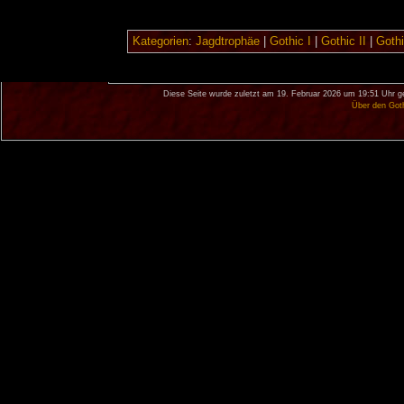
Kategorien
:
Jagdtrophäe
|
Gothic I
|
Gothic II
|
Gothi
Diese Seite wurde zuletzt am 19. Februar 2026 um 19:51 Uhr g
Über den Got