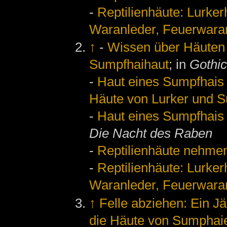
-
Reptilienhäute: Lurke
Waranleder, Feuerwaran
↑
-
Wissen über Häuten 
Sumpfhaihaut
; in
Gothic
-
Haut eines Sumpfhais 
Häute von Lurker und 
-
Haut eines Sumpfhais 
Die Nacht des Raben
-
Reptilienhäute nehmen
-
Reptilienhäute: Lurke
Waranleder, Feuerwaran
↑
Felle abziehen: Ein Jä
die Häute von Sumphaie