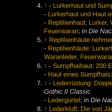
↑
-
Lurkerhaut und Sum
-
Lurkerhaut und Haut 
-
Reptilienhaut: Lurker
Feuerwaran
; in
Die Nac
↑
Reptilienhäute nehmen
-
Reptilienhäute: Lurke
Waranleder, Feuerwaran
↑
-
Sumpfhaihaut: 200 E
-
Haut eines Sumpfhais
↑
-
Lederrüstung: Doppe
Gothic II Classic
-
Ledergürtel
; in
Die Na
↑
Lederkluft: Die von Jä