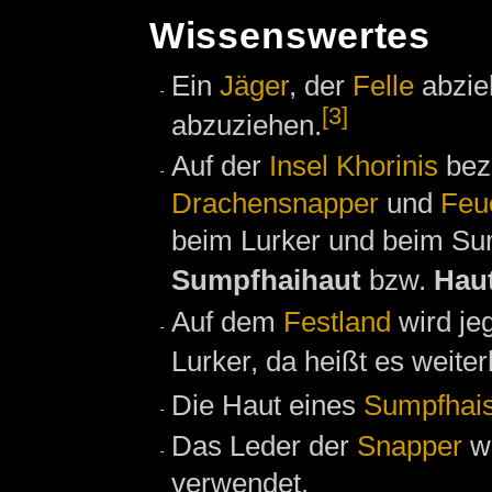
Wissenswertes
Ein
Jäger
, der
Felle
abzieh
[3]
abzuziehen.
Auf der
Insel Khorinis
bez
Drachensnapper
und
Feu
beim Lurker und beim Sum
Sumpfhaihaut
bzw.
Hau
Auf dem
Festland
wird je
Lurker, da heißt es weite
Die Haut eines
Sumpfhai
Das Leder der
Snapper
wi
verwendet.