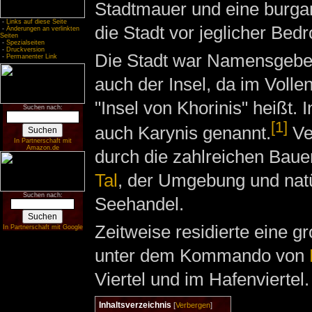
Stadtmauer und eine burgar
-
Links auf diese Seite
die Stadt vor jeglicher Be
-
Änderungen an verlinkten
Seiten
-
Spezialseiten
-
Druckversion
Die Stadt war Namensgeber
-
Permanenter Link
auch der Insel, da im Vollen
"Insel von Khorinis" heißt. I
Suchen nach:
[1]
auch Karynis genannt.
Ve
In Partnerschaft mit
Amazon.de
durch die zahlreichen Bau
Tal
, der Umgebung und natü
Suchen nach:
Seehandel.
Zeitweise residierte eine 
In Partnerschaft mit Google
unter dem Kommando von
Viertel und im Hafenviertel.
Inhaltsverzeichnis
[
Verbergen
]