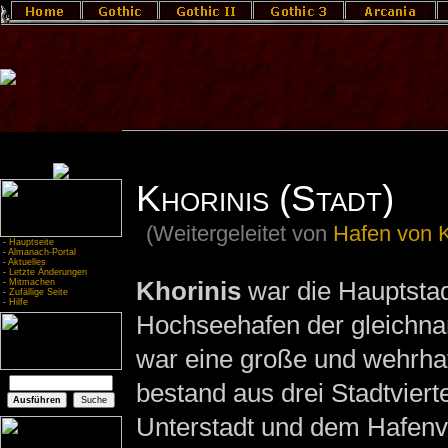
Khorinis (Stadt)
(Weitergeleitet von
Hafen von K
-
Hauptseite
-
Almanach-Portal
-
Aktuelles
-
Letzte Änderungen
Khorinis
war die Hauptstad
-
Mitmachen
-
Zufällige Seite
-
Hilfe
Hochseehafen der gleichna
war eine große und wehrhaf
bestand aus drei Stadtviert
Unterstadt und dem Hafenvie