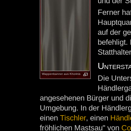
und der St
Ferner ha
Hauptquar
auf der g
befehligt.
Statthalte
Unterst
Wappenbanner aus Khorinis
Die Unter
Händlerga
angesehenen Bürger und di
Umgebung. In der Händler
einen
Tischler
, einen
Händl
fröhlichen Mastsau" von
Co