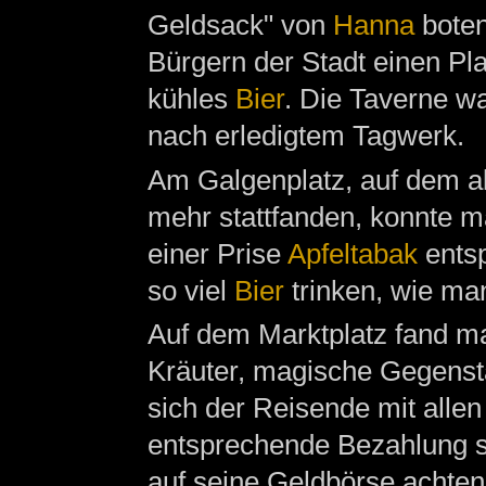
Geldsack" von
Hanna
boten
Bürgern der Stadt einen Pl
kühles
Bier
. Die Taverne wa
nach erledigtem Tagwerk.
Am Galgenplatz, auf dem al
mehr stattfanden, konnte
einer Prise
Apfeltabak
entsp
so viel
Bier
trinken, wie man
Auf dem Marktplatz fand ma
Kräuter, magische Gegenstä
sich der Reisende mit alle
entsprechende Bezahlung se
auf seine Geldbörse achten