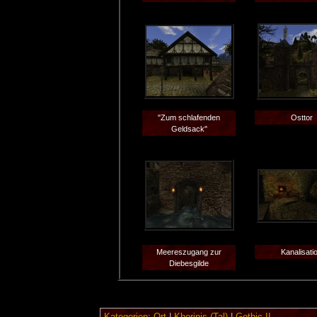
"Zum schlafenden
Osttor
Geldsack"
Meereszugang zur
Kanalisati
Diebesgilde
Kategorien
:
Ort
|
Khorinis (Tal)
|
Gothic II