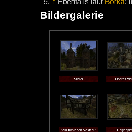
↑
Ebenfalls laut
Borka
; 
Bildergalerie
Südtor
Oberes Vier
"Zur fröhlichen Mastsau"
Galgenpla