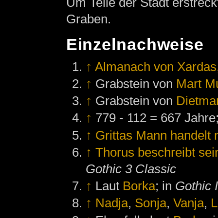
Um Teile der Stadt erstreck
Graben.
Einzelnachweise
↑
Almanach von Xardas,
↑
Grabstein von
Mart M
↑
Grabstein von
Dietma
↑
779 - 112 = 667 Jahre
↑
Grittas Mann handelt 
↑
Thorus beschreibt se
Gothic 3 Classic
↑
Laut
Borka
; in
Gothic I
↑
Nadja
,
Sonja
,
Vanja
,
L