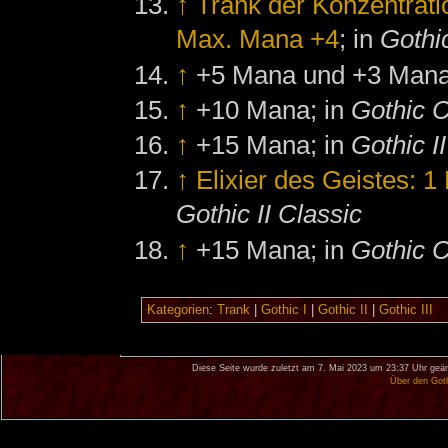
↑
Trank der Konzentrat
Max. Mana +4
; in
Gothi
↑
+5 Mana und +3 Mana
↑
+10 Mana; in
Gothic C
↑
+15 Mana; in
Gothic I
↑
Elixier des Geistes: 
Gothic II Classic
↑
+15 Mana; in
Gothic C
Kategorien
:
Trank
|
Gothic I
|
Gothic II
|
Gothic III
Diese Seite wurde zuletzt am 7. Mai 2023 um 23:37 Uhr geän
Über den Got