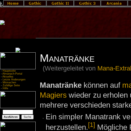
Manatränke
(Weitergeleitet von
Mana-Extra
-
Hauptseite
-
Almanach-Portal
-
Aktuelles
-
Letzte Änderungen
Manatränke
können auf
ma
-
Mitmachen
-
Zufällige Seite
-
Hilfe
Magiers
wieder zu erholen
mehrere verschieden star
Ein simpler Manatrank v
[1]
herzustellen.
Mögliche R