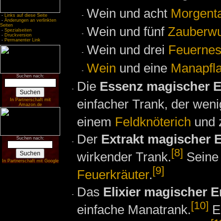
Wein und acht
Morgent
-
Links auf diese Seite
-
Änderungen an verlinkten
Seiten
Wein und fünf
Zauberwu
-
Spezialseiten
-
Druckversion
-
Permanenter Link
Wein und drei
Feuernes
Wein
und eine
Manapfl
Suchen nach:
Die
Essenz magischer E
einfacher Trank, der weni
In Partnerschaft mit
Amazon.de
einem
Feldknöterich
und 
Der
Extrakt magischer 
Suchen nach:
[8]
wirkender Trank.
Seine 
In Partnerschaft mit Google
[9]
Feuerkräuter
.
Das
Elixier magischer E
[10]
einfache Manatrank.
Er