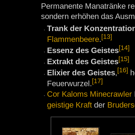
Permanente Manatränke rege
sondern erhöhen das Ausma
Trank der Konzentratio
[13]
Flammenbeere
.
[14]
Essenz des Geistes
[15]
Extrakt des Geistes
[16]
Elixier des Geistes
,
h
[17]
Feuerwurzel.
Cor Kaloms
Minecrawler
geistige Kraft
der
Bruders