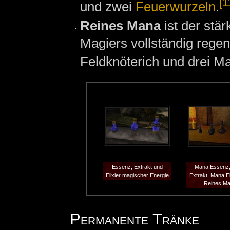
[1
und zwei
Feuerwurzeln
.
Reines Mana
ist der stär
Magiers vollständig rege
Feldknöterich und drei M
Essenz, Extrakt und
Mana Essenz
Elixier magischer Energie
Extrakt, Mana El
Reines M
Permanente Tränke