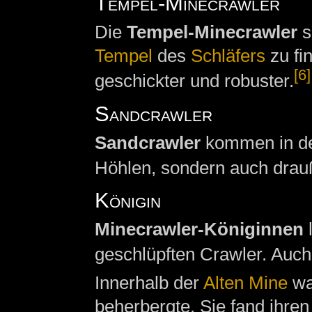
Tempel-Minecrawler
Die
Tempel-Minecrawler
s
Tempel
des
Schläfers
zu fi
[6]
geschickter und robuster.
Sandcrawler
Sandcrawler
kommen in d
Höhlen, sondern auch drauß
Königin
Minecrawler-Königinnen
geschlüpften Crawler. Auch
Innerhalb der
Alten Mine
wa
beherbergte. Sie fand ihren