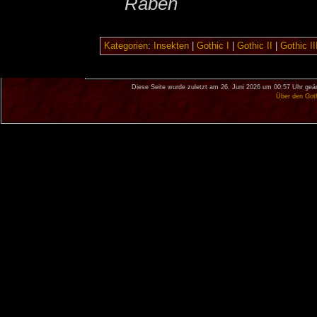
Raben
Kategorien
:
Insekten
|
Gothic I
|
Gothic II
|
Gothic II
Diese Seite wurde zuletzt am 26. Juni 2026 um 00:57 Uhr geä
Über den Got