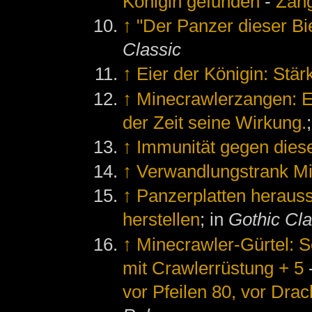
Königin gefunden
-
Zang
↑
"Der Panzer dieser Bie
Classic
↑
Eier der Königin: Stär
↑
Minecrawlerzangen: Es 
der Zeit seine Wirkung.
↑
Immunität gegen dies
↑
Verwandlungstrank M
↑
Panzerplatten heraus
herstellen
; in
Gothic Cla
↑
Minecrawler-Gürtel: 
mit Crawlerrüstung + 5
vor Pfeilen 80, vor Dra