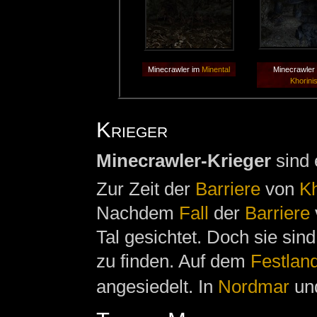
Minecrawler im
Minental
Minecrawler
Khorini
Krieger
Minecrawler-Krieger
sind 
Zur Zeit der
Barriere
von
Kh
Nachdem
Fall
der
Barriere
Tal gesichtet. Doch sie sin
zu finden. Auf dem
Festlan
angesiedelt. In
Nordmar
un