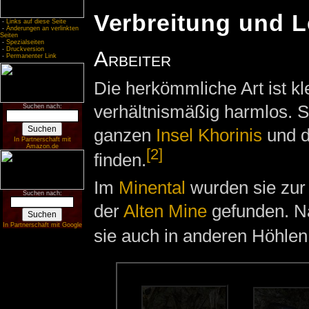
Verbreitung und 
-
Links auf diese Seite
-
Änderungen an verlinkten
Seiten
-
Spezialseiten
-
Druckversion
Arbeiter
-
Permanenter Link
Die herkömmliche Art ist kl
verhältnismäßig harmlos. Si
Suchen nach:
ganzen
Insel Khorinis
und 
In Partnerschaft mit
Amazon.de
[2]
finden.
Im
Minental
wurden sie zur
Suchen nach:
der
Alten Mine
gefunden. 
In Partnerschaft mit Google
sie auch in anderen Höhle