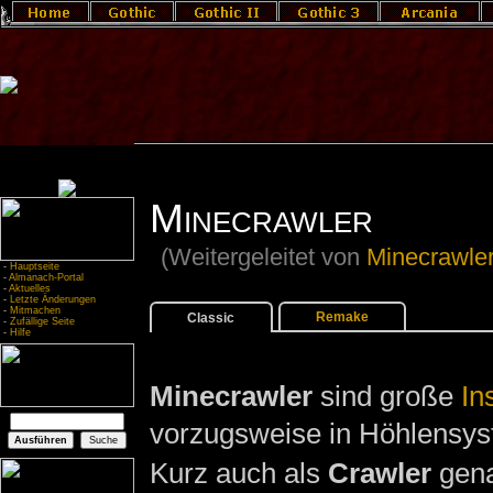
Minecrawler
(Weitergeleitet von
Minecrawler
-
Hauptseite
-
Almanach-Portal
-
Aktuelles
-
Letzte Änderungen
-
Mitmachen
Remake
Classic
-
Zufällige Seite
-
Hilfe
Minecrawler
sind große
In
vorzugsweise in Höhlensys
Kurz auch als
Crawler
gena