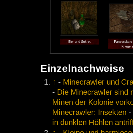
Eier und Sekret
Panzerplatte
Krieger
Einzelnachweise
↑
-
Minecrawler und Cr
-
Die Minecrawler sind r
Minen der Kolonie vor
Minecrawler: Insekten
in dunklen Höhlen antrifft
↑
-
Kleine und harmlos