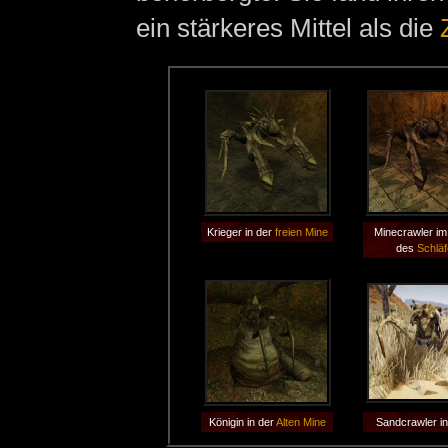
ein stärkeres Mittel als die
Krieger in der
freien Mine
Minecrawler i
des
Schläf
Königin in der
Alten Mine
Sandcrawler i