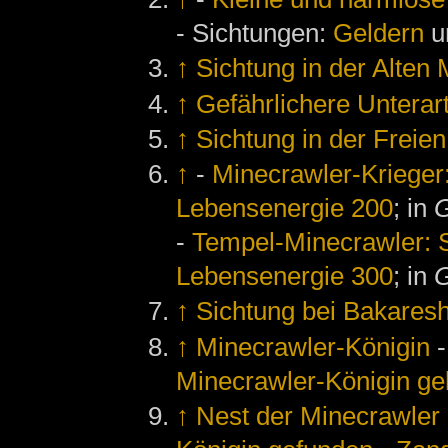
- Sichtungen:
Geldern
u
↑
Sichtung in der Alten 
↑
Gefährlichere Unterar
↑
Sichtung in der Freie
↑
-
Minecrawler-Krieger:
Lebensenergie 200
; in
G
-
Tempel-Minecrawler: S
Lebensenergie 300
; in
G
↑
Sichtung bei Bakares
↑
Minecrawler-Königin
Minecrawler-Königin gel
↑
Nest der Minecrawler 