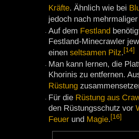
Kräfte
. Ähnlich wie bei
Bl
jedoch nach mehrmaliger
Auf dem
Festland
benötig
Festland-Minecrawler jew
[14]
einen
seltsamen Pilz
.
Man kann lernen, die Pla
Khorinis zu entfernen. Au
Rüstung
zusammensetze
Für die
Rüstung aus Craw
den Rüstungsschutz vor
[16]
Feuer
und
Magie
.