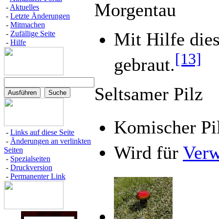
Morgentau
-
Aktuelles
-
Letzte Änderungen
-
Mitmachen
Mit Hilfe die
-
Zufällige Seite
-
Hilfe
[13]
gebraut.
Seltsamer Pilz
Komischer Pil
-
Links auf diese Seite
-
Änderungen an verlinkten
Wird für
Verw
Seiten
-
Spezialseiten
-
Druckversion
-
Permanenter Link
Suchen nach: