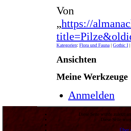
Von
„
https://almana
title=Pilze&old
Kategorien
:
Flora und Fauna
|
Gothic I
Ansichten
Meine Werkzeuge
Anmelden
Diese Seite wurde zuletzt 
Diese Seite wur
Über 