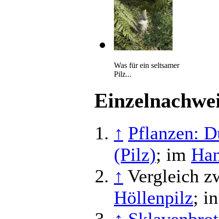
Was für ein seltsamer
Pilz...
Einzelnachwe
↑
Pflanzen: D
(Pilz)
; im
Ha
↑
Vergleich 
Höllenpilz
; i