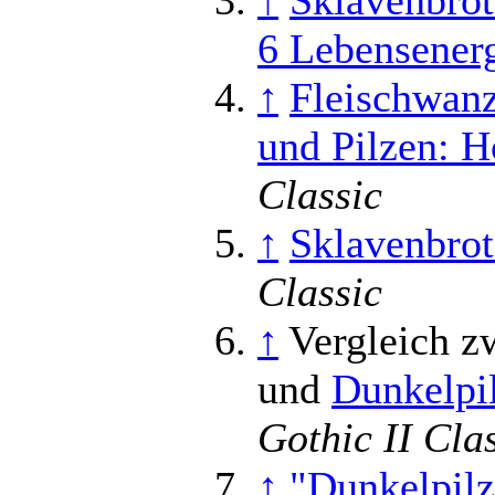
↑
Sklavenbrot
6 Lebensener
↑
Fleischwanz
und Pilzen: H
Classic
↑
Sklavenbrot
Classic
↑
Vergleich 
und
Dunkelpi
Gothic II Cla
↑
"Dunkelpilz