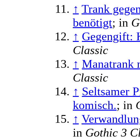
↑
Trank gege
benötigt
; in
G
↑
Gegengift: 
Classic
↑
Manatrank 
Classic
↑
Seltsamer Pi
komisch.
; in
↑
Verwandlung
in
Gothic 3 C