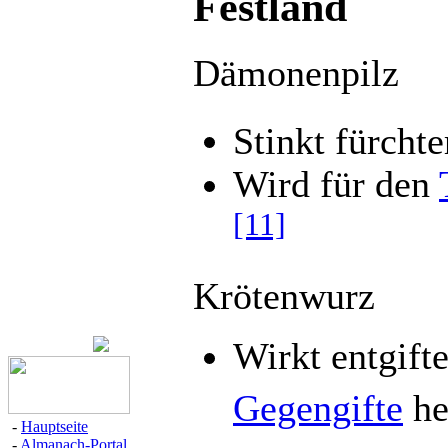
Festland
Dämonenpilz
Stinkt fürchte
Wird für den
[11]
Krötenwurz
Wirkt entgift
Gegengifte
he
-
Hauptseite
-
Almanach-Portal