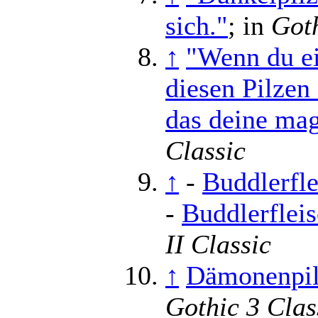
sich."
; in
Goth
↑
"Wenn du e
diesen Pilzen
das deine mag
Classic
↑
-
Buddlerfle
-
Buddlerfleis
II Classic
↑
Dämonenpilz
Gothic 3 Clas