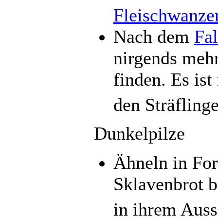
Fleischwanze
Nach dem
Fal
nirgends mehr
finden. Es is
den Sträfling
Dunkelpilze
Ähneln in Fo
Sklavenbrot b
in ihrem Auss