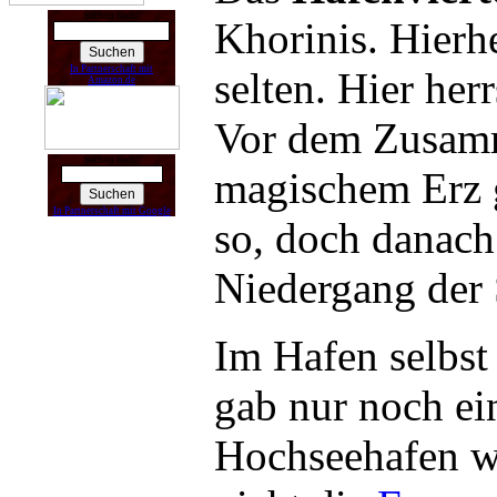
Suchen nach:
Khorinis. Hierh
In Partnerschaft mit
selten. Hier he
Amazon.de
Vor dem Zusamme
Suchen nach:
magischem Erz g
In Partnerschaft mit Google
so, doch danach
Niedergang der 
Im Hafen selbst
gab nur noch ei
Hochseehafen wä