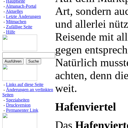
-
Hauptseite
-
Almanach-Portal
Art, sondern au
-
Aktuelles
-
Letzte Änderungen
und allerlei nüt
-
Mitmachen
-
Zufällige Seite
-
Hilfe
Reisende mit al
gegen entsprech
Natürlich musst
achten, denn di
weit.
-
Links auf diese Seite
-
Änderungen an verlinkten
Seiten
-
Spezialseiten
Hafenviertel
-
Druckversion
-
Permanenter Link
Das
Hafenviert