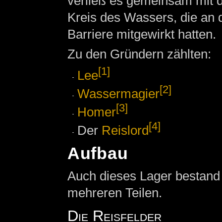
verließ es gemeinsam mit 
Kreis des Wassers, die an 
Barriere mitgewirkt hatten.
Zu den Gründern zählten:
[1]
Lee
[2]
Wassermagier
[3]
Homer
[4]
Der
Reislord
Aufbau
Auch dieses Lager bestand 
mehreren Teilen.
Die Reisfelder