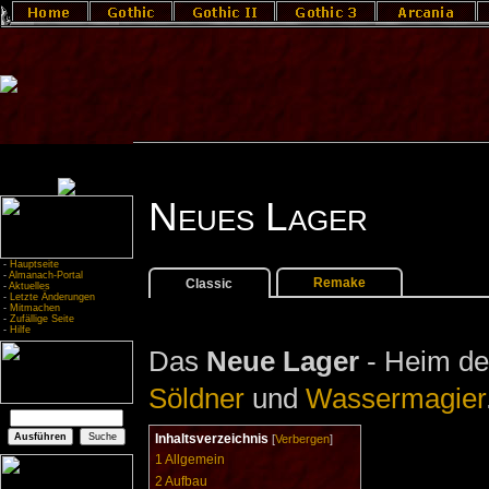
Neues Lager
-
Hauptseite
-
Almanach-Portal
Remake
Classic
-
Aktuelles
-
Letzte Änderungen
-
Mitmachen
-
Zufällige Seite
-
Hilfe
Das
Neue Lager
- Heim d
Söldner
und
Wassermagier
Inhaltsverzeichnis
[
Verbergen
]
1
Allgemein
2
Aufbau