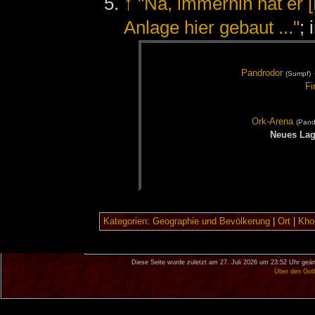
↑
"Na, immerhin hat er
Anlage hier gebaut ..."
; 
Pand­ro­dor
(Sumpf)
Fi
Ork-Are­na
(Pand­
Neu­es La­
Kategorien
:
Geographie und Bevölkerung
|
Ort
|
Khor
Diese Seite wurde zuletzt am 27. Juli 2026 um 23:52 Uhr geän
Über den Got