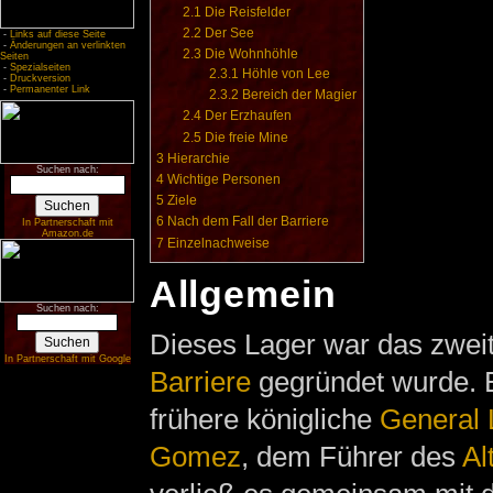
2.1
Die Reisfelder
2.2
Der See
-
Links auf diese Seite
-
Änderungen an verlinkten
2.3
Die Wohnhöhle
Seiten
-
Spezialseiten
2.3.1
Höhle von Lee
-
Druckversion
-
Permanenter Link
2.3.2
Bereich der Magier
2.4
Der Erzhaufen
2.5
Die freie Mine
3
Hierarchie
Suchen nach:
4
Wichtige Personen
5
Ziele
6
Nach dem Fall der Barriere
In Partnerschaft mit
Amazon.de
7
Einzelnachweise
Allgemein
Suchen nach:
Dieses Lager war das zweit
In Partnerschaft mit Google
Barriere
gegründet wurde. E
frühere königliche
General 
Gomez
, dem Führer des
Al