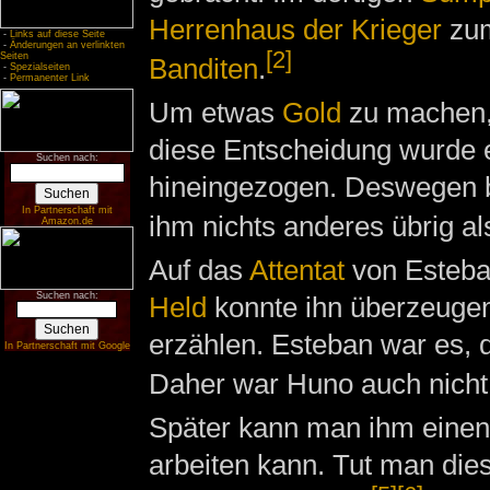
Herrenhaus der Krieger
zum
-
Links auf diese Seite
-
Änderungen an verlinkten
[2]
Seiten
Banditen
.
-
Spezialseiten
-
Permanenter Link
Um etwas
Gold
zu machen, 
diese Entscheidung wurde 
Suchen nach:
hineingezogen. Deswegen 
In Partnerschaft mit
ihm nichts anderes übrig al
Amazon.de
Auf das
Attentat
von Esteban
Suchen nach:
Held
konnte ihn überzeugen
erzählen. Esteban war es, d
In Partnerschaft mit Google
Daher war Huno auch nicht 
Später kann man ihm eine
arbeiten kann. Tut man die