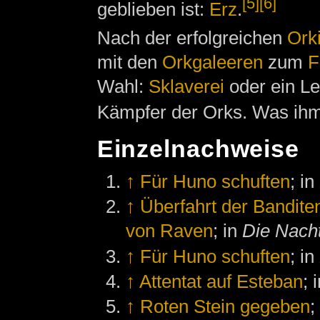
[5]
[6]
geblieben ist:
Erz
.
Nach der erfolgreichen
Ork
mit den
Orkgaleeren
zum
F
Wahl:
Sklaverei
oder ein L
Kämpfer der Orks. Was ihm 
Einzelnachweise
↑
Für Huno schuften
; in
↑
Überfahrt der Bandite
von Raven
; in
Die Nach
↑
Für Huno schuften
; in
↑
Attentat auf Esteban
; 
↑
Roten Stein gegeben
;