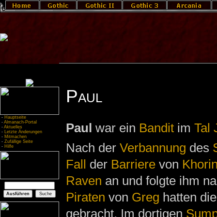
Paul
-
Hauptseite
-
Almanach-Portal
Paul
war ein
Bandit
im
Tal
-
Aktuelles
-
Letzte Änderungen
-
Mitmachen
-
Zufällige Seite
Nach der
Verbannung
des
-
Hilfe
Fall
der
Barriere
von
Khorin
Raven
an und folgte ihm n
Piraten
von
Greg
hatten di
gebracht. Im dortigen
Sump