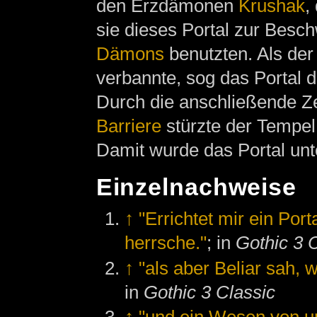
den Erzdämonen
Krushak
,
sie dieses Portal zur Besc
Dämons
benutzten. Als de
verbannte, sog das Portal
Durch die anschließende Z
Barriere
stürzte der Tempel
Damit wurde das Portal un
Einzelnachweise
↑
"Errichtet mir ein Por
herrsche."
; in
Gothic 3 
↑
"als aber Beliar sah, 
in
Gothic 3 Classic
↑
"und ein Wesen von ur