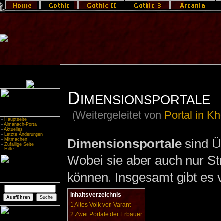
Dimensionsportale
(Weitergeleitet von
Portal in Kh
-
Hauptseite
-
Almanach-Portal
-
Aktuelles
-
Letzte Änderungen
Dimensionsportale
sind Ü
-
Mitmachen
-
Zufällige Seite
-
Hilfe
Wobei sie aber auch nur St
können. Insgesamt gibt es 
Inhaltsverzeichnis
1
Altes Volk von Varant
2
Zwei Portale der Erbauer