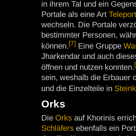
in ihrem Tal und ein Gegen
Portale als eine Art
Telepor
wechseln. Die Portale ver
bestimmter Personen, wäh
[7]
können.
Eine Gruppe
Wa
Jharkendar und auch dieses
öffnen und nutzen konnten.
sein, weshalb die Erbauer d
und die Einzelteile in
Steink
Orks
Die
Orks
auf Khorinis erric
Schläfers
ebenfalls ein Por