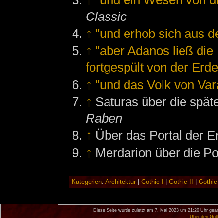
Classic
↑
"und erhob sich aus d
↑
"aber Adanos ließ di
fortgespült von der Erde
↑
"und das Volk von Var
↑
Saturas über die spät
Raben
↑
Über das Portal der E
↑
Merdarion über die Po
Kategorien
:
Architektur
|
Gothic I
|
Gothic II
|
Gothic 
Diese Seite wurde zuletzt am 7. Mai 2023 um 21:20 Uhr geän
Über den Got