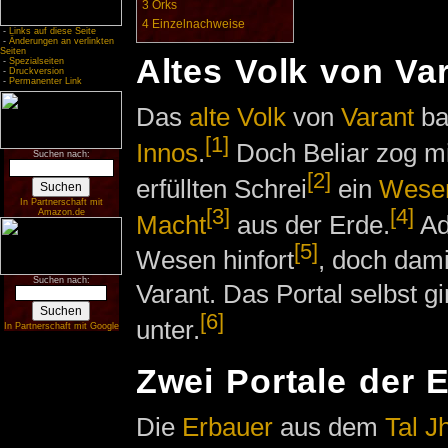
3
Orks
4
Einzelnachweise
-
Links auf diese Seite
-
Änderungen an verlinkten
Seiten
Altes Volk von Va
-
Spezialseiten
-
Druckversion
-
Permanenter Link
Das
alte Volk
von
Varant
bau
[1]
Innos
.
Doch Beliar zog m
Suchen nach:
[2]
erfüllten Schrei
ein
Wesen
In Partnerschaft mit
[3]
[4]
Amazon.de
Macht
aus der Erde.
Ad
[5]
Wesen hinfort
, doch dami
Suchen nach:
Varant. Das Portal selbst g
[6]
unter.
In Partnerschaft mit Google
Zwei Portale der 
Die
Erbauer
aus dem
Tal J