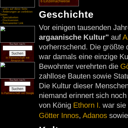
6
Einzelnachweise
-
Links auf diese Seite
Geschichte
-
Änderungen an verlinkten
Seiten
-
Spezialseiten
-
Druckversion
-
Permanenter Link
Vor einigen tausenden Jah
argaanische Kultur"
auf
A
vorherrschend. Die größte
Suchen nach:
war damals eine einzige Kult
In Partnerschaft mit
Amazon.de
Bewohnter verehrten die
Gö
zahllose Bauten sowie Stat
Suchen nach:
Die Kultur dieser Menschen
niemand erinnert sich noch 
In Partnerschaft mit Google
von König
Ethorn I.
war sie 
Götter
Innos
,
Adanos
sowi