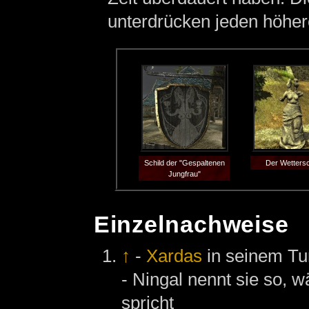
unterdrücken jeden höhe
Schild der "Gespaltenen
Der Wettersc
Jungfrau"
Einzelnachweise
↑
-
Xardas
in seinem T
- Ningal nennt sie so, w
spricht