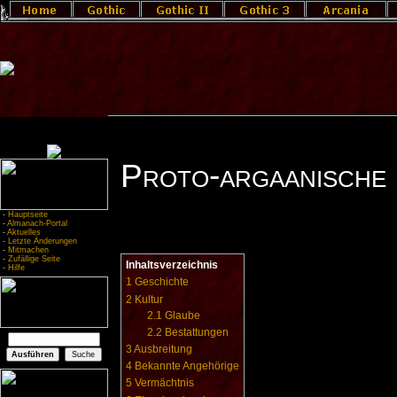
Proto-argaanische
-
Hauptseite
-
Almanach-Portal
-
Aktuelles
-
Letzte Änderungen
-
Mitmachen
-
Zufällige Seite
Inhaltsverzeichnis
-
Hilfe
1
Geschichte
2
Kultur
2.1
Glaube
2.2
Bestattungen
3
Ausbreitung
4
Bekannte Angehörige
5
Vermächtnis