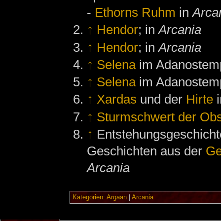
-
Ethorns Ruhm
in
Arca
↑
Hendor
; in
Arcania
↑
Hendor
; in
Arcania
↑
Selena
im Adanostempe
↑
Selena
im Adanostempe
↑
Xardas
und der
Hirte
i
↑
Sturmschwert der Obsi
↑
Entstehungsgeschicht
Geschichten aus der
Ge
Arcania
Kategorien
:
Argaan
|
Arcania