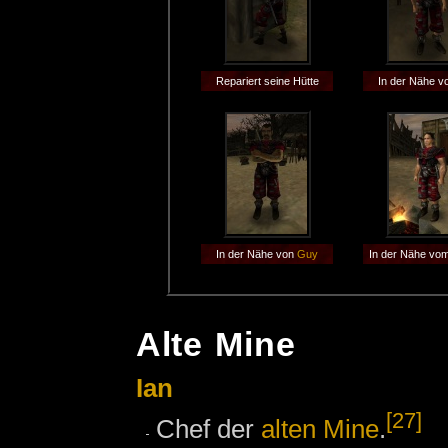
Repariert seine Hütte
In der Nähe v
In der Nähe von
Guy
In der Nähe vo
Alte Mine
Ian
[27]
Chef der
alten Mine
.