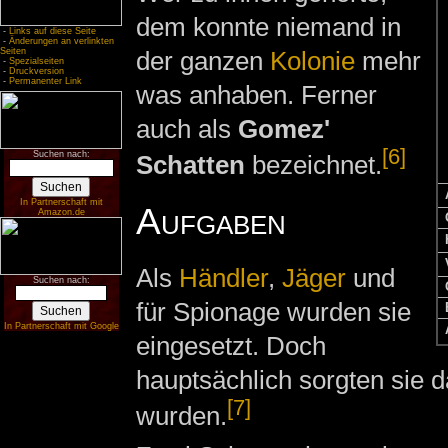
dem konnte niemand in
-
Links auf diese Seite
-
Änderungen an verlinkten
der ganzen
Kolonie
mehr
Seiten
-
Spezialseiten
-
Druckversion
-
Permanenter Link
was anhaben. Ferner
auch als
Gomez'
[6]
Suchen nach:
Schatten
bezeichnet.
In Partnerschaft mit
Aufgaben
Amazon.de
Als
Händler
,
Jäger
und
Suchen nach:
für Spionage wurden sie
In Partnerschaft mit Google
eingesetzt. Doch
hauptsächlich sorgten sie d
[7]
wurden.