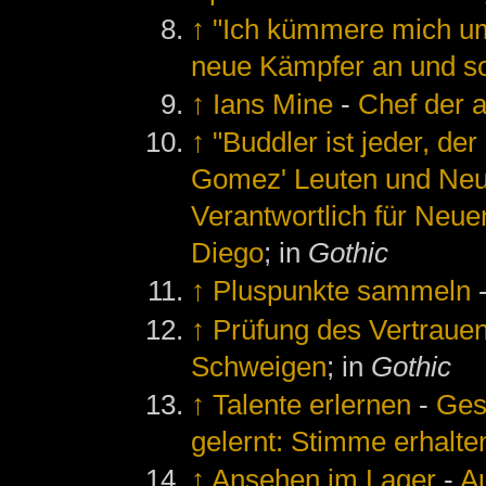
↑
"Ich kümmere mich um
neue Kämpfer an und so 
↑
Ians Mine
-
Chef der a
↑
"Buddler ist jeder, de
Gomez' Leuten und Neue
Verantwortlich für Neue
Diego
; in
Gothic
↑
Pluspunkte sammeln
↑
Prüfung des Vertraue
Schweigen
; in
Gothic
↑
Talente erlernen
-
Ges
gelernt: Stimme erhalte
↑
Ansehen im Lager
-
A