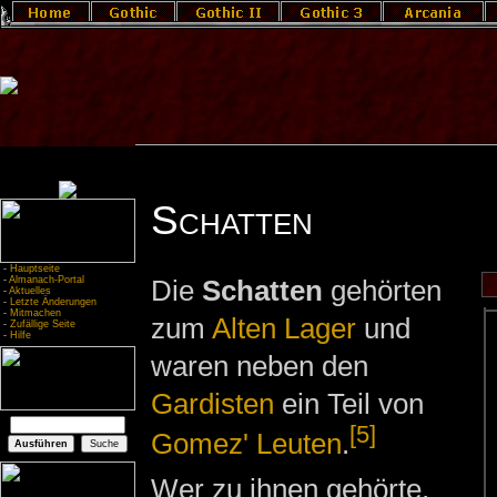
Schatten
-
Hauptseite
-
Almanach-Portal
Die
Schatten
gehörten
-
Aktuelles
-
Letzte Änderungen
-
Mitmachen
zum
Alten Lager
und
-
Zufällige Seite
-
Hilfe
waren neben den
Gardisten
ein Teil von
[5]
Gomez' Leuten
.
Wer zu ihnen gehörte,