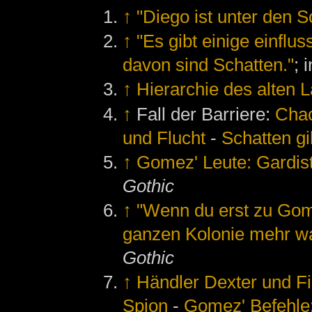
↑
"Diego ist unter den S
↑
"Es gibt einige einflu
davon sind Schatten."
; 
↑
Hierarchie des alten 
↑
Fall der Barriere:
Chao
und Flucht
-
Schatten gi
↑
Gomez' Leute: Gardis
Gothic
↑
"Wenn du erst zu Gome
ganzen Kolonie mehr wa
Gothic
↑
Händler Dexter und F
Spion
-
Gomez' Befehle