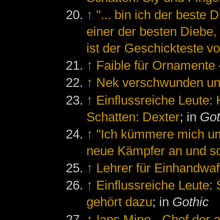
↑
"... bin ich der beste D
einer der besten Diebe, 
ist der Geschickteste vo
↑
Faible für Ornamente
↑
Nek verschwunden un
↑
Einflussreiche Leute:
Schatten: Dexter
; in
Got
↑
"Ich kümmere mich um
neue Kämpfer an und so 
↑
Lehrer für Einhandwaf
↑
Einflussreiche Leute:
gehört dazu
; in
Gothic
↑
Ians Mine
-
Chef der a