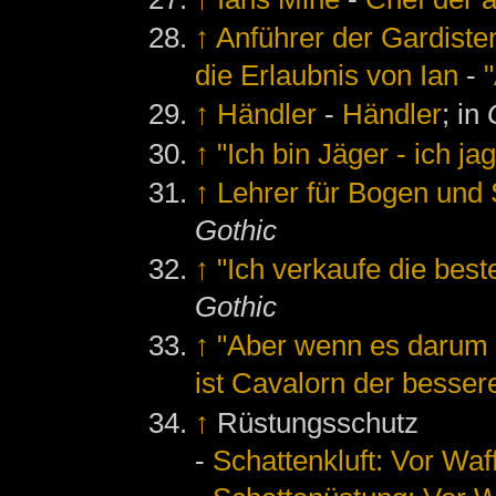
↑
Anführer der Gardiste
die Erlaubnis von Ian
-
"
↑
Händler
-
Händler
; in
↑
"Ich bin Jäger - ich j
↑
Lehrer für Bogen und
Gothic
↑
"Ich verkaufe die bes
Gothic
↑
"Aber wenn es darum g
ist Cavalorn der besser
↑
Rüstungsschutz
-
Schattenkluft: Vor Waf