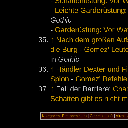
-
Schattenüstung: Vor Wa
-
Leichte Garderüstung: 
Gothic
-
Garderüstung: Vor Waff
↑
Nach dem großen Auf
die Burg
-
Gomez' Leute
in
Gothic
↑
Händler Dexter und F
Spion
-
Gomez' Befehle
↑
Fall der Barriere:
Chao
Schatten gibt es nicht m
Kategorien
:
Personenlisten
|
Gemeinschaft
|
Altes L