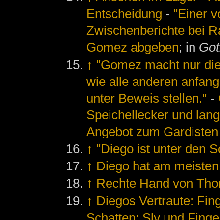
Entscheidung
-
"Einer v
Zwischenberichte bei 
Gomez abgeben
; in
Got
↑
"Gomez macht nur die 
wie alle anderen anfang
unter Beweis stellen."
-
Speichellecker und lan
Angebot zum Gardisten
↑
"Diego ist unter den S
↑
Diego hat am meisten
↑
Rechte Hand von Tho
↑
Diegos Vertraute: Fing
Schatten: Sly und Finge