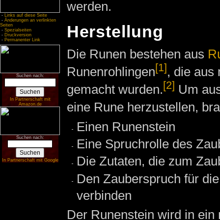
werden.
-
Links auf diese Seite
-
Änderungen an verlinkten
Seiten
Herstellung
-
Spezialseiten
-
Druckversion
-
Permanenter Link
Die Runen bestehen aus
R
[1]
Runenrohlingen
, die au
Suchen nach:
[2]
gemacht wurden.
Um aus 
In Partnerschaft mit
eine Rune herzustellen, b
Amazon.de
Einen Runenstein
Suchen nach:
Eine Spruchrolle des Zau
Die Zutaten, die zum Zau
In Partnerschaft mit Google
Den Zauberspruch für die
verbinden
Der Runenstein wird in ein