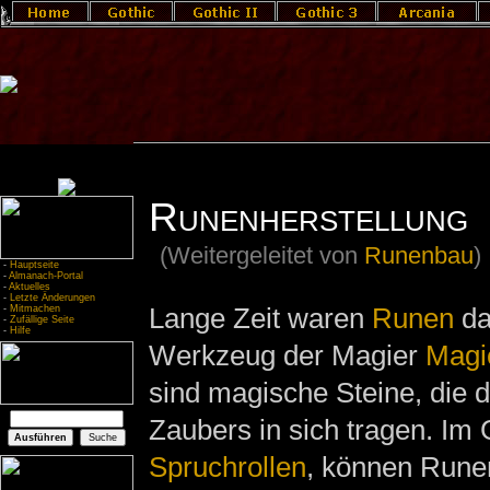
Runenherstellung
(Weitergeleitet von
Runenbau
)
-
Hauptseite
-
Almanach-Portal
-
Aktuelles
-
Letzte Änderungen
Lange Zeit waren
Runen
da
-
Mitmachen
-
Zufällige Seite
-
Hilfe
Werkzeug der Magier
Magi
sind magische Steine, die d
Zaubers in sich tragen. Im
Spruchrollen
, können Rune