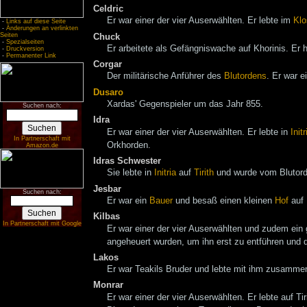
Celdric
Er war einer der vier Auserwählten. Er lebte im
Klo
-
Links auf diese Seite
-
Änderungen an verlinkten
Seiten
Chuck
-
Spezialseiten
Er arbeitete als Gefängniswache auf Khorinis. Er
-
Druckversion
-
Permanenter Link
Corgar
Der militärische Anführer des
Blutordens
. Er war e
Dusaro
Xardas' Gegenspieler um das Jahr 855.
Suchen nach:
Idra
Er war einer der vier Auserwählten. Er lebte in
Initr
In Partnerschaft mit
Orkhorden.
Amazon.de
Idras Schwester
Sie lebte in
Initria
auf
Tirith
und wurde vom Blutorde
Jesbar
Suchen nach:
Er war ein
Bauer
und besaß einen kleinen
Hof
auf 
Kilbas
In Partnerschaft mit Google
Er war einer der vier Auserwählten und zudem ein 
angeheuert wurden, um ihn erst zu entführen und
Lakos
Er war Teakils Bruder und lebte mit ihm zusamme
Monrar
Er war einer der vier Auserwählten. Er lebte auf Ti