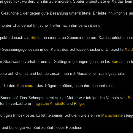
hin geschickt wurden, um ihn zu ermorden. Später unterstützte er Xardas b
nd Gesundheit, der gegen gute Bezahlung unterrichtete. Er lebte ihn Khorinis
rhöhter Chance auf kritische Treffer nach ihm benannt sind.
spukte danach als
Skelett
in einer alten Steinruine herum. Xardas erlöste ihn 
ete Gesinnungsgenossen in der Kunst des Schlösserknackens. Er brachte
Xard
er Stadtwache verhaftet und im Gefängnis gefangen gehalten bis
Xardas
ihn b
lebte auf Khorinis und betrieb zusammen mit Muras eine Trainingsschule.
e, die den
Manavorrat
des Trägers erhöhen, nach ihm benannt sind.
en Bauernhof. Das Schnapsrezept seiner Mutter war infolge des Verbots von
Sc
erhin verkaufte er
magische
Amulette
und
Ringe
.
ortigen Innoskloster. Er lehrte seinen Schülern wie sie ihre
Manavorräte
steig
 und benötigte von Zeit zu Zeit neues Petroleum.