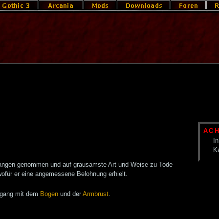
AC
In
K
angen genommen und auf grausamste Art und Weise zu Tode
 wofür er eine angemessene Belohnung erhielt.
Umgang mit dem
Bogen
und der
Armbrust
.