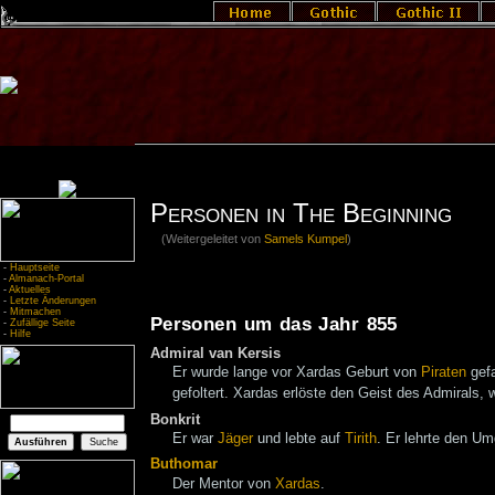
Personen in The Beginning
(Weitergeleitet von
Samels Kumpel
)
-
Hauptseite
-
Almanach-Portal
-
Aktuelles
-
Letzte Änderungen
-
Mitmachen
Personen um das Jahr 855
-
Zufällige Seite
-
Hilfe
Admiral van Kersis
Er wurde lange vor Xardas Geburt von
Piraten
gef
gefoltert. Xardas erlöste den Geist des Admirals,
Bonkrit
Er war
Jäger
und lebte auf
Tirith
. Er lehrte den 
Buthomar
Der Mentor von
Xardas
.