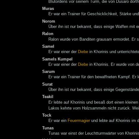
Blutordens vor seinem Turm, die von Dusaro dort
Muras
Er war ein Trainer für Geschicklichkeit, Stärke u
Norom
Über ihn ist nur bekannt, dass einige Waffen mit e
Ralon
Ralon wurde von Banditen grausam ermordet. Er 
Samel
Er war einer der
Diebe
in Khorinis und unterricht
Samels Kumpel
Er war einer der
Diebe
in Khorinis. Er wurde von d
Sarum
Er war ein Trainer für den bewaffneten Kampf. Er 
Surat
Über ihn ist nur bekannt, dass einige Gegenständ
Teakil
Er lebte auf Khorinis und besaß dort einen klein
Lakos kehrte vom Holzsammeln nicht zurück. Weit
Tock
Er war ein
Feuermagier
und lebte auf Khorinis im d
Tunas
Tunas war einst der Leuchtturmwärter von Khorinis