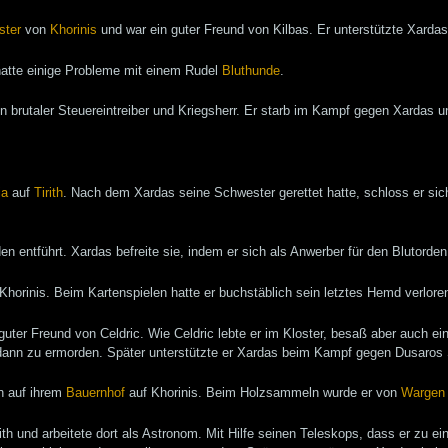
ster
von
Khorinis
und war ein guter Freund von Kilbas. Er unterstützte Xar
 hatte einige Probleme mit einem Rudel
Bluthunde
.
in brutaler Steuereintreiber und Kriegsherr. Er starb im Kampf gegen Xardas u
ia
auf
Tirith
. Nach dem Xardas seine Schwester gerettet hatte, schloss er s
n entführt. Xardas befreite sie, indem er sich als Anwerber für den Blutorde
Khorinis. Beim Kartenspielen hatte er buchstäblich sein letztes Hemd verlore
guter Freund von Celdric. Wie Celdric lebte er im Kloster, besaß aber auch ei
 dann zu ermorden. Später unterstützte er Xardas beim Kampf gegen Dusaros
n auf ihrem
Bauernhof
auf Khorinis. Beim Holzsammeln wurde er von
Wargen
rith und arbeitete dort als Astronom. Mit Hilfe seinen Teleskops, dass er zu ei